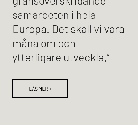
gränsöverskridande
samarbeten i hela
Europa. Det skall vi vara
måna om och
ytterligare utveckla.”
LÄS MER +
Efter händelserikt och arbetsdigert år
2022 kan vi konstatera följande; en
storslagen 50-årsfest, fem avslutade