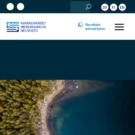
Sök
SV
FI
EN
efter: