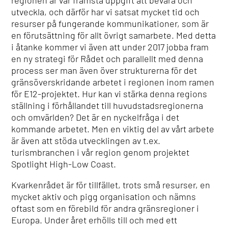
regionen är vår främsta uppgift att bevara och
utveckla, och därför har vi satsat mycket tid och
resurser på fungerande kommunikationer, som är
en förutsättning för allt övrigt samarbete. Med detta
i åtanke kommer vi även att under 2017 jobba fram
en ny strategi för Rådet och parallellt med denna
process ser man även över strukturerna för det
gränsöverskridande arbetet i regionen inom ramen
för E12-projektet. Hur kan vi stärka denna regions
ställning i förhållandet till huvudstadsregionerna
och omvärlden? Det är en nyckelfråga i det
kommande arbetet. Men en viktig del av vårt arbete
är även att stöda utvecklingen av t.ex.
turismbranchen i vår region genom projektet
Spotlight High-Low Coast.
Kvarkenrådet är för tillfället, trots små resurser, en
mycket aktiv och pigg organisation och nämns
oftast som en förebild för andra gränsregioner i
Europa. Under året erhölls till och med ett