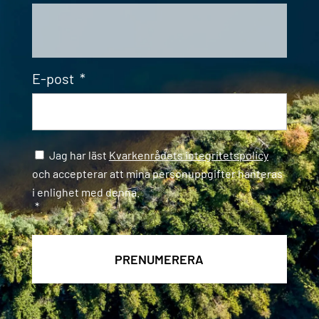
E-post
*
Samtycke
*
Jag har läst
Kvarkenrådets integritetspolicy
och accepterar att mina personuppgifter hanteras
i enlighet med denna.
*