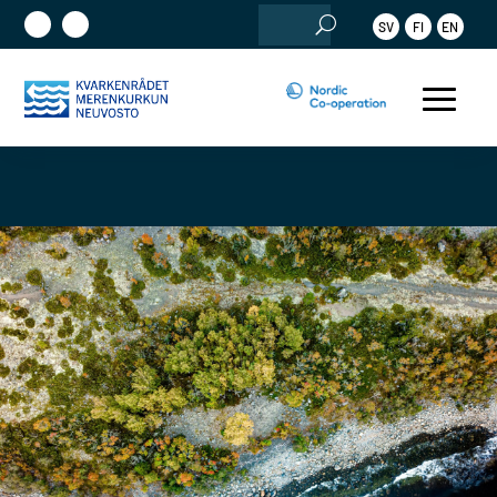
Search
SV
FI
EN
for: