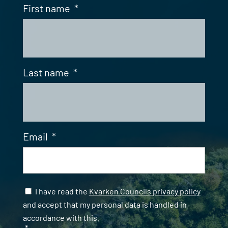
First name
*
Last name
*
Email
*
Samtycke
*
I have read the
Kvarken Councils privacy policy
and accept that my personal data is handled in
accordance with this.
*