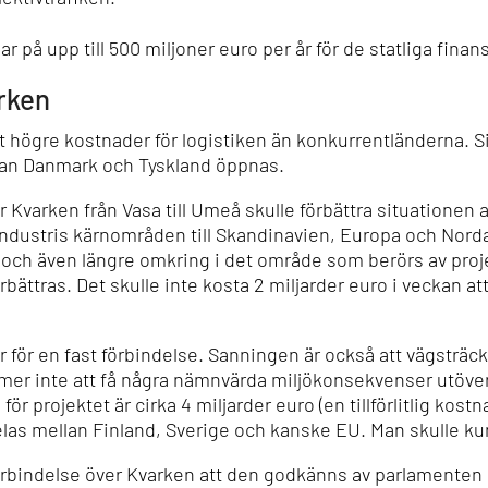
ar på upp till 500 miljoner euro per år för de statliga finan
rken
gt högre kostnader för logistiken än konkurrentländerna. 
llan Danmark och Tyskland öppnas.
 Kvarken från Vasa till Umeå skulle förbättra situationen
 industris kärnområden till Skandinavien, Europa och Nor
 och även längre omkring i det område som berörs av proj
rbättras. Det skulle inte kosta 2 miljarder euro i veckan a
er för en fast förbindelse. Sanningen är också att vägstr
r inte att få några nämnvärda miljökonsekvenser utöver f
ör projektet är cirka 4 miljarder euro (en tillförlitlig ko
las mellan Finland, Sverige och kanske EU. Man skulle kunn
t förbindelse över Kvarken att den godkänns av parlamenten 