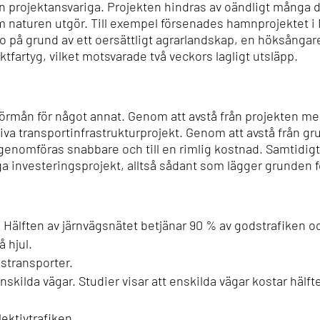
 projektansvariga. Projekten hindras av oändligt många d
m naturen utgör.
Till exempel försenades hamnprojektet i
o på grund av ett oersättligt agrarlandskap, en höksångare
ktfartyg, vilket motsvarade två veckors lagligt utsläpp.
 förmån för något annat.
Genom att avstå från projekten me
va transportinfrastrukturprojekt.
Genom att avstå från gr
genomföras snabbare och till en rimlig kostnad. Samtidigt
 investeringsprojekt, alltså sådant som lägger grunden f
t. Hälften av järnvägsnätet betjänar 90 % av godstrafiken 
å hjul.
gstransporter.
nskilda vägar. Studier visar att enskilda vägar kostar häl
lektivtrafiken.