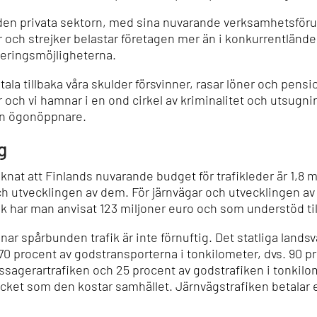
den privata sektorn, med sina nuvarande verksamhetsförut
r och strejker belastar företagen mer än i konkurrentländ
teringsmöjligheterna.
etala tillbaka våra skulder försvinner, rasar löner och pen
r och vi hamnar i en ond cirkel av kriminalitet och utsugnin
a en ögonöppnare.
g
äknat att Finlands nuvarande budget för trafikleder är 1,8
och utvecklingen av dem. För järnvägar och utvecklingen a
ik har man anvisat 123 miljoner euro och som understöd til
ar spårbunden trafik är inte förnuftig. Det statliga lands
0 procent av godstransporterna i tonkilometer, dvs. 90 p
assagerartrafiken och 25 procent av godstrafiken i tonkil
ycket som den kostar samhället. Järnvägstrafiken betalar