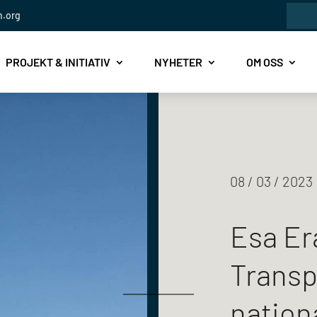
Sök
n.org
efte
PROJEKT & INITIATIV
NYHETER
OM OSS
08 / 03 / 2023
Esa Er
Transp
nation