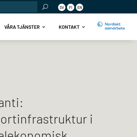
SV
FI
EN
r:
VÅRA TJÄNSTER
KONTAKT
anti:
ortinfrastruktur i
alekonomisk