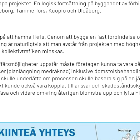
 projektet. En logisk fortsättning på byggandet av förbin
rneborg, Tammerfors, Kuopio och Uleåborg.
på att hamna i kris. Genom att bygga en fast förbindelse
ng är naturligtvis att man avstår från projekten med högh
 kollektivtrafiken minskas.
ffärsmöjligheter uppstår måste företagen kunna ta vara på d
esser (planläggning medräknad) inklusive domstolsbehandl
 skulle underlätta om processen skulle basera sig på en j
kt kunde också vara kopplat till ansvar och skadeståndssk
Vasa och vidare omkring återigen blomstra upp och lyfta F