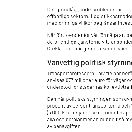
Det grundläggande problemet är att 
offentliga sektorn. Logistikkostnade
med orimliga villkor begränsar inves
När förtroendet för vår förmåga att b
de offentliga tjänsterna vittrar sönde
Grekland och Argentina kunde var
Vanvettig politisk styrnin
Transportprofessorn Talvitie har ber
anvisas 877 miljoner euro för vägar 
understöd för städernas kollektivtraf
Den här politiska styrningen som gynn
procent av persontransporterna och 7
(5 600 km) betjänar sex procent av p
alla och betalar mer än dubbelt så m
av banavgifter.