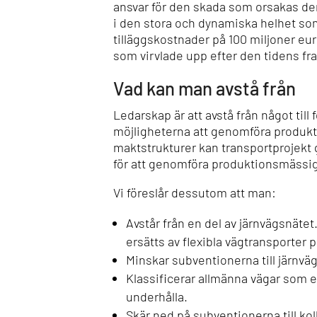
ansvar för den skada som orsakas den
i den stora och dynamiska helhet so
tilläggskostnader på 100 miljoner eur
som virvlade upp efter den tidens fra
Vad kan man avstå från
Ledarskap är att avstå från något till
möjligheterna att genomföra produkti
maktstrukturer kan transportprojekt 
för att genomföra produktionsmässiga
Vi föreslår dessutom att man:
Avstår från en del av järnvägsnäte
ersätts av flexibla vägtransporter p
Minskar subventionerna till järnvä
Klassificerar allmänna vägar som e
underhålla.
Skär ned på subventionerna till kol