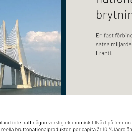
brytni
En fast förbin
satsa miljarde
Eranti.
land inte haft någon verklig ekonomisk tillväxt på femton å
 reella bruttonationalprodukten per capita är 10 % lägre ä