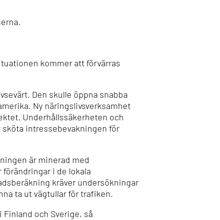
serna.
Situationen kommer att förvärras
 avsevärt. Den skulle öppna snabba
damerika. Ny näringslivsverksamhet
ektet.
Underhållssäkerheten och
tt sköta intressebevakningen för
äckningen är minerad med
örändringar i de lokala
stnadsberäkning kräver undersökningar
a ta ut vägtullar för trafiken.
i Finland och Sverige, så