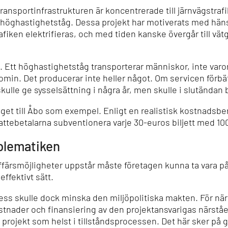
 transportinfrastrukturen är koncentrerade till järnvägstraf
för höghastighetståg. Dessa projekt har motiverats med hänsy
afiken elektrifieras, och med tiden kanske övergår till vät
 Ett höghastighetståg transporterar människor, inte varor. 
n. Det producerar inte heller något. Om servicen förbätt
skulle ge sysselsättning i några år, men skulle i slutändan 
et till Åbo som exempel. Enligt en realistisk kostnadsbe
attebetalarna subventionera varje 30-euros biljett med 10
oblematiken
affärsmöjligheter uppstår måste företagen kunna ta vara på
ffektivt sätt.
ocess skulle dock minska den miljöpolitiska makten. För 
tnader och finansiering av den projektansvarigas närståe
v projekt som helst i tillståndsprocessen. Det här sker på