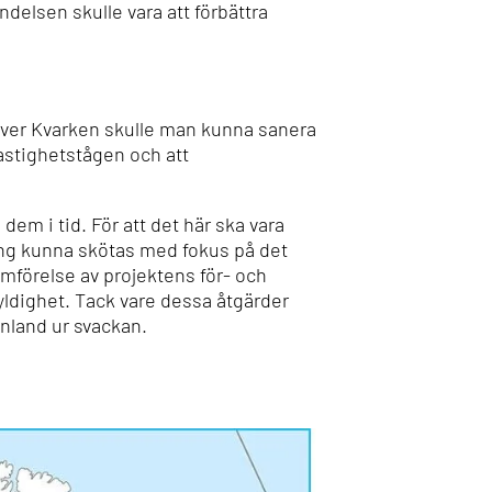
delsen skulle vara att förbättra
 över Kvarken skulle man kunna sanera
astighetstågen och att
em i tid. För att det här ska vara
ing kunna skötas med fokus på det
ämförelse av projektens för- och
yldighet.
Tack vare dessa åtgärder
inland ur svackan.