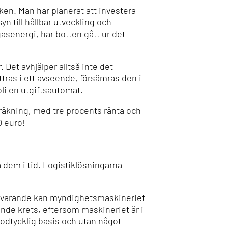
iken. Man har planerat att investera
n till hållbar utveckling och
gasenergi, har botten gått ur det
Det avhjälper alltså inte det
ras i ett avseende, försämras den i
bli en utgiftsautomat.
räkning, med tre procents ränta och
0 euro!
 dem i tid. Logistiklösningarna
närvarande kan myndighetsmaskineriet
nde krets, eftersom maskineriet är i
 godtycklig basis och utan något