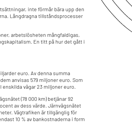
sättningar, inte förmår bära upp den
erna. Långdragna tillståndsprocesser
sioner, arbetslösheten mångfaldigas,
gskapitalism. En titt på hur det gått i
 miljarder euro. Av denna summa
v dem anvisas 579 miljoner euro. Som
l enskilda vägar 23 miljoner euro.
vägsnätet (78 000 km) betjänar 92
rocent av dess värde. Järnvägsnätet
ometer.
Vägtrafiken är tillgänglig för
 endast 10 % av bankostnaderna i form