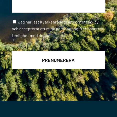
Samtycke
*
Jag har läst
Kvarkenrådets integritetspolicy
och accepterar att mina personuppgifter hanteras
i enlighet med denna.
*