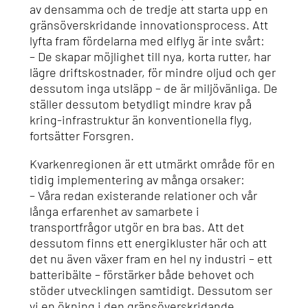
av densamma och de tredje att starta upp en
gränsöverskridande innovationsprocess. Att
lyfta fram fördelarna med elflyg är inte svårt:
– De skapar möjlighet till nya, korta rutter, har
lägre driftskostnader, för mindre oljud och ger
dessutom inga utsläpp – de är miljövänliga. De
ställer dessutom betydligt mindre krav på
kring-infrastruktur än konventionella flyg,
fortsätter Forsgren.
Kvarkenregionen är ett utmärkt område för en
tidig implementering av många orsaker:
– Våra redan existerande relationer och vår
långa erfarenhet av samarbete i
transportfrågor utgör en bra bas. Att det
dessutom finns ett energikluster här och att
det nu även växer fram en hel ny industri – ett
batteribälte – förstärker både behovet och
stöder utvecklingen samtidigt. Dessutom ser
vi en ökning i den gränsöverskridande