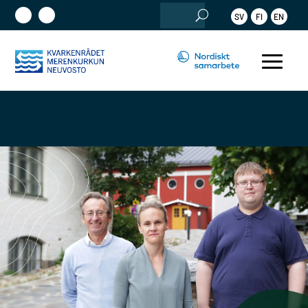
Sök
SV
FI
EN
efter: