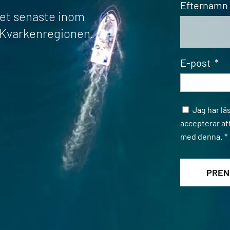
Efternamn
det senaste inom
r Kvarkenregionen.
E-post
*
Samtycke
Jag har lä
accepterar at
med denna.
*