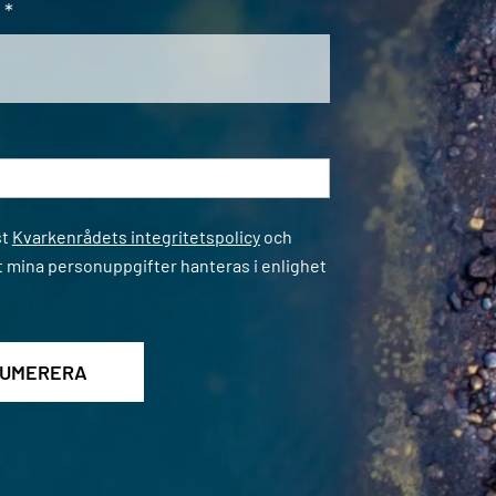
*
*
st
Kvarkenrådets integritetspolicy
och
t mina personuppgifter hanteras i enlighet