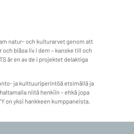
 fram natur- och kulturarvet genom att
och blåsa liv i dem – kanske till och
är en av de i projektet delaktiga
to- ja kulttuuriperintöä etsimällä ja
altamalla niitä henkiin – ehkä jopa
AYY on yksi hankkeen kumppaneista.