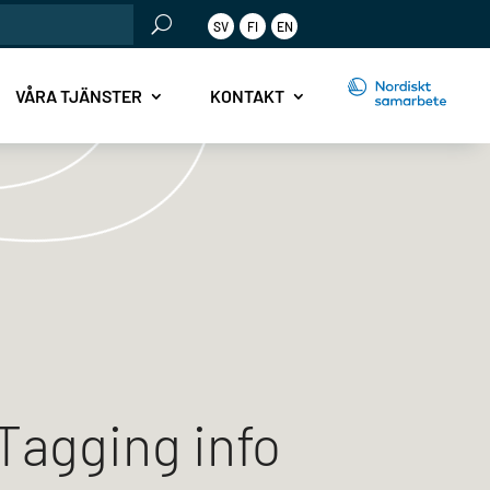
SV
FI
EN
r:
VÅRA TJÄNSTER
KONTAKT
Tagging info