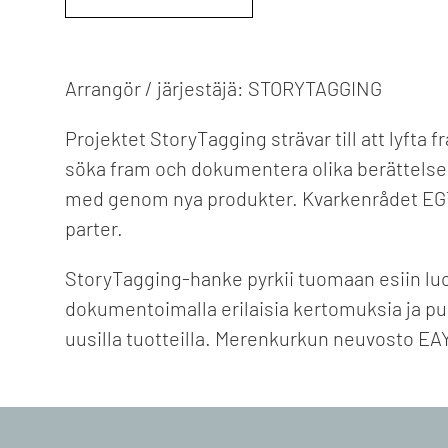
Arrangör / järjestäjä: STORYTAGGING
Projektet StoryTagging strävar till att lyfta
söka fram och dokumentera olika berättelser 
med genom nya produkter. Kvarkenrådet EGTS 
parter.
StoryTagging-hanke pyrkii tuomaan esiin luon
dokumentoimalla erilaisia kertomuksia ja puh
uusilla tuotteilla. Merenkurkun neuvosto E