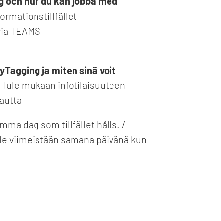
ng och hur du kan jobba med
rmationstillfället
 via TEAMS
Tagging ja miten sinä voit
Tule mukaan infotilaisuuteen
autta
ma dag som tillfället hålls. /
ille viimeistään samana päivänä kun