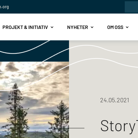
Sök
n.org
efte
PROJEKT & INITIATIV
NYHETER
OM OSS
24.05.2021
Story