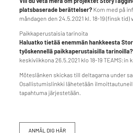
Vill du veta mera om projektet StoryTaggi
platsbaserade berättelser?
Kom med på info
måndagen den 24.5.2021 kl. 18-19 (finsk tid)
Paikkaperustaisia tarinoita
Haluatko tietää enemmän hankkeesta Story
työskennellä paikkaperustaisilla tarinoilla?
keskiviikkona 26.5.2021 klo 18-19 TEAMS:in k
Möteslänken skickas till deltagarna under sam
Osallistumislinkki lähetetään ilmoittautune
tapahtuma järjestetään.
ANMÄL DIG HÄR