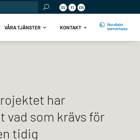
SV
FI
EN
r:
VÅRA TJÄNSTER
KONTAKT
rojektet har
gt vad som krävs för
en tidig