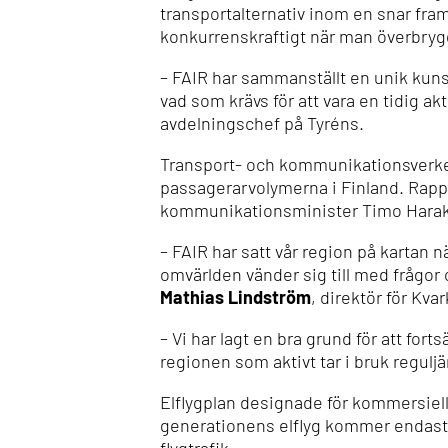
transportalternativ inom en snar framt
konkurrenskraftigt när man överbrygga
– FAIR har sammanställt en unik kuns
vad som krävs för att vara en tidig a
avdelningschef på Tyréns.
Transport- och kommunikationsverket 
passagerarvolymerna i Finland. Rappo
kommunikationsminister Timo Harakka
– FAIR har satt vår region på kartan n
omvärlden vänder sig till med frågor 
Mathias Lindström
, direktör för Kv
– Vi har lagt en bra grund för att fort
regionen som aktivt tar i bruk reguljä
Elflygplan designade för kommersiellt
generationens elflyg kommer endast 