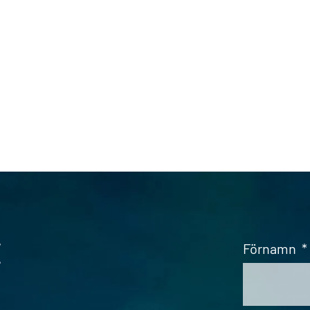
t
Förnamn
*