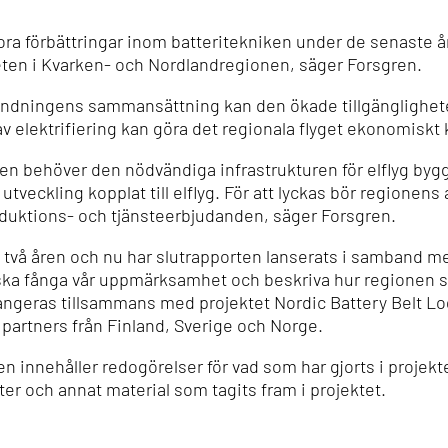
stora förbättringar inom batteritekniken under de senaste
å
gheten i Kvarken- och Nordlandregionen, säger Forsgren.
ndningens sammansättning kan den ökade tillgängligheten
v elektrifiering kan göra det regionala flyget ekonomiskt 
n behöver den nödvändiga infrastrukturen för elflyg byggas
utveckling kopplat till elflyg. För att lyckas bör regionen
oduktions- och tjänsteerbjudanden, säger Forsgren.
 två åren och nu har slutrapporten lanserats i samband m
g ska fånga vår uppmärksamhet och beskriva hur regionen ska
rangeras tillsammans med projektet Nordic Battery Belt Lo
artners från Finland, Sverige och Norge.
en innehåller redogörelser för vad som har gjorts i projekt
ter och annat material som tagits fram i projektet.