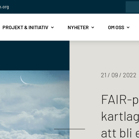
Sök
n.org
efte
PROJEKT & INITIATIV
NYHETER
OM OSS
21 / 09 / 2022
FAIR-p
kartla
att bli 