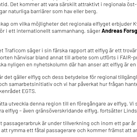
id. Det kommer att vara särskilt attraktivt i regionala öst-
r naturliga barriärer som hav eller berg.
kap om vilka möjligheter det regionala elflyget erbjuder
ktör i ett internationellt sammanhang, säger
Andreas Fors
Traficom säger i sin färska rapport att elflyg
är ett trovä
rten hänvisar bland annat till arbete som utförts i FAIR-
 nyligen en nyhetskolumn där han anser att elflyg
är en
är det gäller elflyg och dess betydelse för regional tillgäng
och samarbetsinitiativ och vi har påverkat hur frågan hant
arkenrådet EGTS.
sätta utveckla denna region till en föregångare av elflyg. Vi 
ra elflyg –
även gränsöverskridande
elflyg, fortsätter Linds
 passagerarbruk är under tillverkning och inom ett par år
att rymma ett fåtal passagerare och kommer främst att an