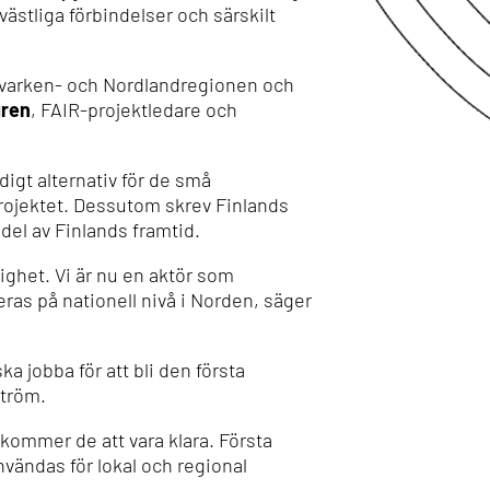
västliga förbindelser och särskilt
 Kvarken- och Nordlandregionen och
gren
, FAIR-projektledare och
rdigt alternativ för de små
projektet. Dessutom skrev
Finlands
 del av Finland
s framtid.
lighet. Vi är nu en aktör som
eras på nationell nivå i Norden, säger
ska jobba för att bli den första
tr
öm.
 kommer de att vara klara. Första
vändas för lokal och regional