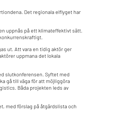
rtiondena
. Det regionala elflyget har
 uppnås på ett klimateffektivt sätt.
konkurrenskraftigt.
 ut. Att vara en tidig aktör ger
s aktörer uppmana det lokala
ed slutkonferensen. Syftet med
 gå till väga för att möjliggöra
gistics. Båda projekten leds av
et, med förslag på åtgärdslista och