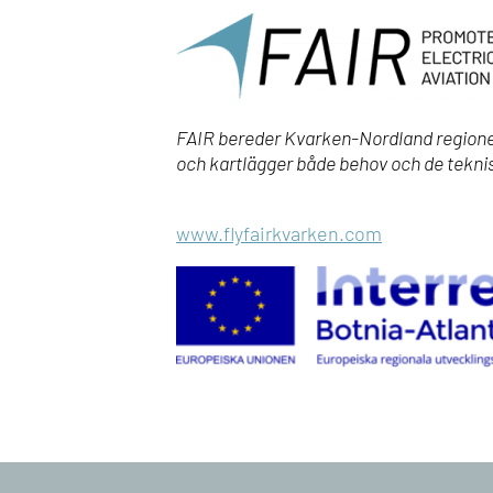
FAIR bereder Kvarken-Nordland
region
och kartlägger både behov och de tekni
www.flyfairkvarken.com