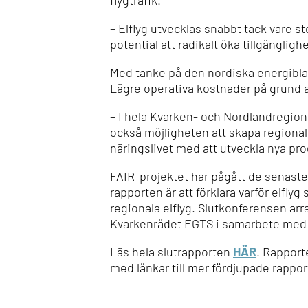
flygtrafik.
– Elflyg utvecklas snabbt tack vare 
potential att radikalt öka tillgängli
Med tanke på den nordiska energibla
Lägre operativa kostnader på grund a
– I hela Kvarken- och Nordlandregione
också möjligheten att skapa regional 
näringslivet med att utveckla nya pr
FAIR-projektet har pågått de senaste
rapporten är att förklara varför elfly
regionala elflyg. Slutkonferensen ar
Kvarkenrådet EGTS i samarbete med p
Läs hela slutrapporten
HÄR
. Rapport
med länkar till mer fördjupade rappor