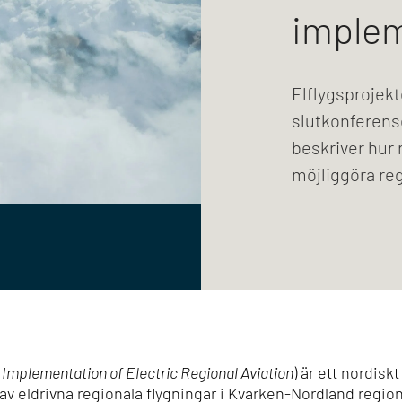
implem
Elflygsprojekt
slutkonferens
beskriver hur r
möjliggöra regi
 Implementation of Electric Regional Aviation
) är ett nordisk
av el
drivna regionala flygningar i Kvarken-Nordland regione