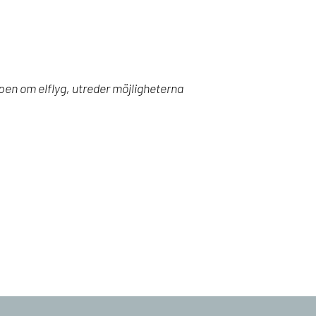
apen om
elflyg
, utreder möjligheterna