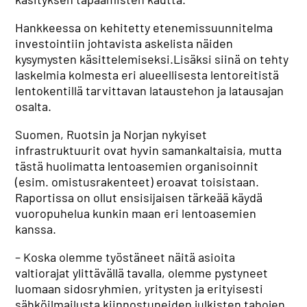
Hankkeessa on kehitetty etenemissuunnitelma
investointiin johtavista askelista näiden
kysymysten käsittelemiseksi.Lisäksi siinä on tehty
laskelmia kolmesta eri alueellisesta lentoreitistä
lentokentillä tarvittavan lataustehon ja latausajan
osalta.
Suomen, Ruotsin ja Norjan nykyiset
infrastruktuurit ovat hyvin samankaltaisia, mutta
tästä huolimatta lentoasemien organisoinnit
(esim. omistusrakenteet) eroavat toisistaan.
Raportissa on ollut ensisijaisen tärkeää käydä
vuoropuhelua kunkin maan eri lentoasemien
kanssa.
– Koska olemme työstäneet näitä asioita
valtiorajat ylittävällä tavalla, olemme pystyneet
luomaan sidosryhmien, yritysten ja erityisesti
sähköilmailusta kiinnostuneiden julkisten tahojen