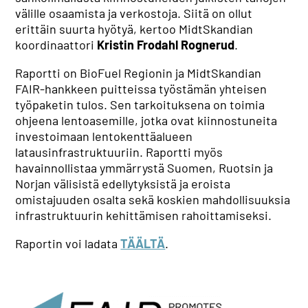
välille osaamista ja verkostoja. Siitä on ollut
erittäin suurta hyötyä, kertoo MidtSkandian
koordinaattori
Kristin Frodahl Rognerud
.
Raportti on BioFuel Regionin ja MidtSkandian
FAIR-hankkeen puitteissa työstämän yhteisen
työpaketin tulos. Sen tarkoituksena on toimia
ohjeena lentoasemille, jotka ovat kiinnostuneita
investoimaan lentokenttäalueen
latausinfrastruktuuriin. Raportti myös
havainnollistaa ymmärrystä Suomen, Ruotsin ja
Norjan välisistä edellytyksistä ja eroista
omistajuuden osalta sekä koskien mahdollisuuksia
infrastruktuurin kehittämisen rahoittamiseksi.
Raportin voi ladata
TÄÄLTÄ
.