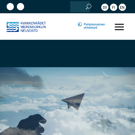
Etsi:
SV
FI
EN