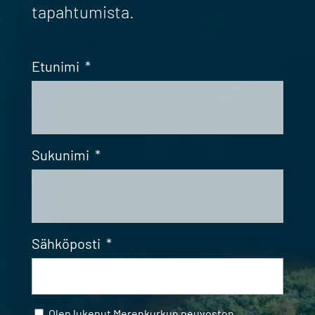
tapahtumista.
Etunimi
*
Sukunimi
*
Sähköposti
*
Samtycke
*
Olen lukenut
Merenkurkun neuvoston