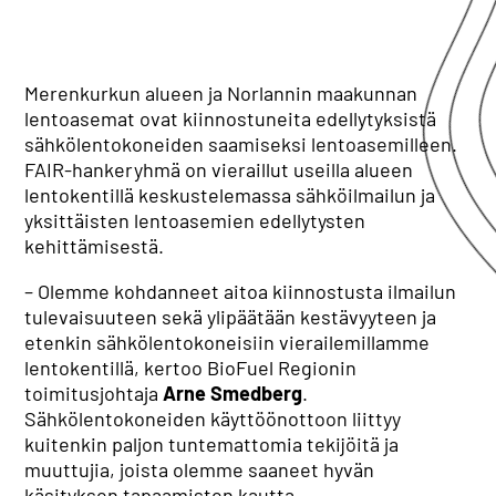
Merenkurkun alueen ja Norlannin maakunnan
lentoasemat ovat kiinnostuneita edellytyksistä
sähkölentokoneiden saamiseksi lentoasemilleen.
FAIR-hankeryhmä on vieraillut useilla alueen
lentokentillä keskustelemassa sähköilmailun ja
yksittäisten lentoasemien edellytysten
kehittämisestä.
– Olemme kohdanneet aitoa kiinnostusta ilmailun
tulevaisuuteen sekä ylipäätään kestävyyteen ja
etenkin sähkölentokoneisiin vierailemillamme
lentokentillä, kertoo BioFuel Regionin
toimitusjohtaja
Arne Smedberg
.
Sähkölentokoneiden käyttöönottoon liittyy
kuitenkin paljon tuntemattomia tekijöitä ja
muuttujia, joista olemme saaneet hyvän
käsityksen tapaamisten kautta.