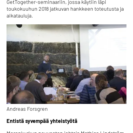
GetTogether-seminaariin, jossa käytiin läpi
toukokuuhun 2018 jatkuvan hankkeen toteutusta ja
aikatauluja.
Andreas Forsgren
Entistä syvempää yhteistyötä
Merenkurkun neuvoston johtaja Mathias Lindström