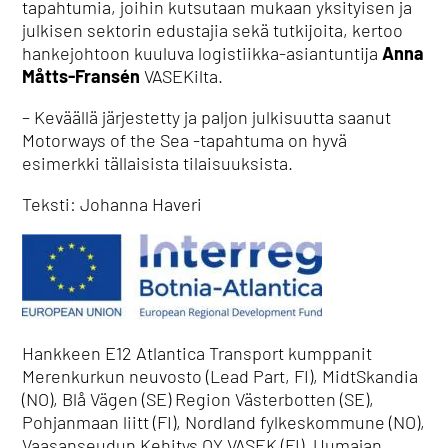
tapahtumia, joihin kutsutaan mukaan yksityisen ja
julkisen sektorin edustajia sekä tutkijoita, kertoo
hankejohtoon kuuluva logistiikka-asiantuntija
Anna
Måtts-Fransén
VASEKilta.
– Keväällä järjestetty ja paljon julkisuutta saanut
Motorways of the Sea -tapahtuma on hyvä
esimerkki tällaisista tilaisuuksista.
Teksti: Johanna Haveri
Hankkeen E12 Atlantica Transport kumppanit
Merenkurkun neuvosto (Lead Part, FI), MidtSkandia
(NO), Blå Vägen (SE) Region Västerbotten (SE),
Pohjanmaan liitt (FI), Nordland fylkeskommune (NO),
Vaasanseudun Kehitys OY VASEK (FI), Uumajan