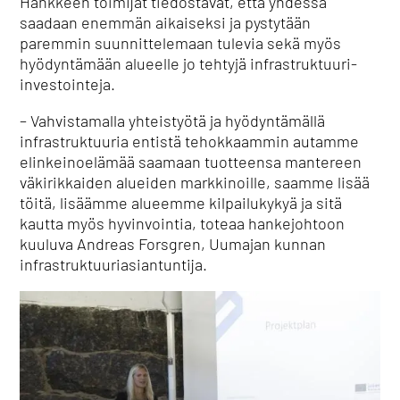
Hankkeen toimijat tiedostavat, että yhdessä
saadaan enemmän aikaiseksi ja pystytään
paremmin suunnittelemaan tulevia sekä myös
hyödyntämään alueelle jo tehtyjä infrastruktuuri-
investointeja.
– Vahvistamalla yhteistyötä ja hyödyntämällä
infrastruktuuria entistä tehokkaammin autamme
elinkeinoelämää saamaan tuotteensa mantereen
väkirikkaiden alueiden markkinoille, saamme lisää
töitä, lisäämme alueemme kilpailukykyä ja sitä
kautta myös hyvinvointia, toteaa hankejohtoon
kuuluva Andreas Forsgren, Uumajan kunnan
infrastruktuuriasiantuntija.