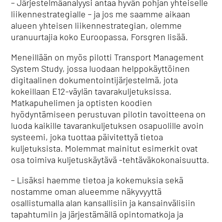
– Järjestelmäanalyysi antaa hyvän pohjan yhteiselle
liikennestrategialle – ja jos me saamme aikaan
alueen yhteisen liikennestrategian, olemme
uranuurtajia koko Euroopassa, Forsgren lisää.
Meneillään on myös pilotti Transport Management
System Study, jossa luodaan helppokäyttöinen
digitaalinen dokumentointijärjestelmä, jota
kokeillaan E12-väylän tavarakuljetuksissa.
Matkapuhelimen ja optisten koodien
hyödyntämiseen perustuvan pilotin tavoitteena on
luoda kaikille tavarankuljetuksen osapuolille avoin
systeemi, joka tuottaa päivitettyä tietoa
kuljetuksista. Molemmat mainitut esimerkit ovat
osa toimiva kuljetuskäytävä -tehtäväkokonaisuutta.
– Lisäksi haemme tietoa ja kokemuksia sekä
nostamme oman alueemme näkyvyyttä
osallistumalla alan kansallisiin ja kansainvälisiin
tapahtumiin ja järjestämällä opintomatkoja ja