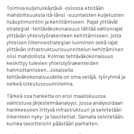
Toimiva kuljetuskäytävä -osiossa etsitään
mahdollisuuksia itä-länsi -suuntaisten kuljetusten
lisäoptimointiin ja kehittämiseen. Rajat ylittävät
strategiat -tehtäväkokonaisuus tähtää valtionrajat
ylittävän yhteistyörakenteen kehittämiseen, jotta
yhteisen liikennestrategian luominen sekä rajat
ylittävän infrastruktuurisuunnittelun kehittäminen
olisi mahdollista. Kolmas tehtäväkokonaisuus
keskittyy tulevien yhteistyörakenteiden
hahmottamiseen. Jokaisella
tehtäväkokonaisuudella on oma vetäjä, työryhmä ja
selkeä toteutussuunnitelma.
Tärkeä osa hanketta on ensi maaliskuussa
valmistuva järjestelmäanalyysi, jossa analysoidaan
hankkeeseen liittyvä infrastruktuuri ja selvitetään
liikenteen nyky- ja tavoitetilat. Samalla selvitetään,
kuinka tavoitteisiin päästään parhaiten.