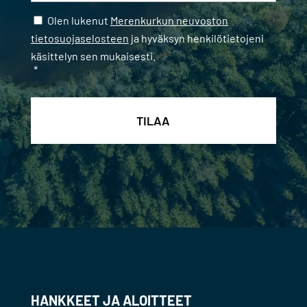
Samtycke
*
Olen lukenut
Merenkurkun neuvoston
tietosuojaselosteen
ja hyväksyn henkilötietojeni
käsittelyn sen mukaisesti.
*
HANKKEET JA ALOITTEET