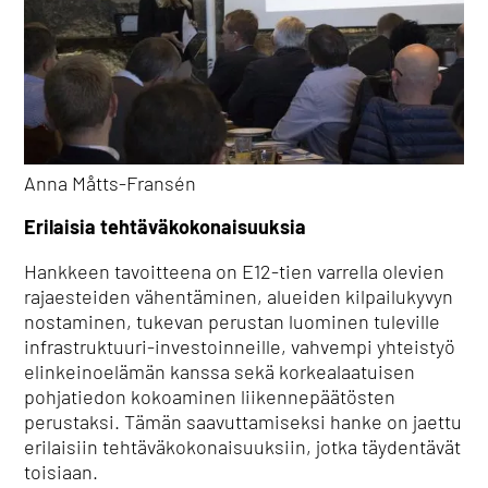
Anna Måtts-Fransén
Erilaisia tehtäväkokonaisuuksia
Hankkeen tavoitteena on E12-tien varrella olevien
rajaesteiden vähentäminen, alueiden kilpailukyvyn
nostaminen, tukevan perustan luominen tuleville
infrastruktuuri-investoinneille, vahvempi yhteistyö
elinkeinoelämän kanssa sekä korkealaatuisen
pohjatiedon kokoaminen liikennepäätösten
perustaksi. Tämän saavuttamiseksi hanke on jaettu
erilaisiin tehtäväkokonaisuuksiin, jotka täydentävät
toisiaan.