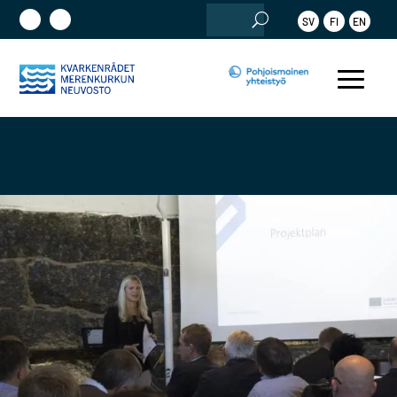
Etsi:
SV
FI
EN