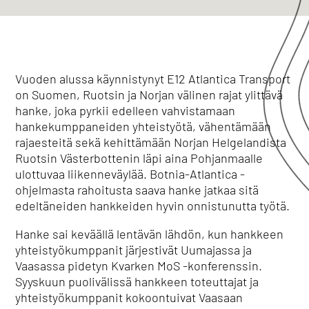
Vuoden alussa käynnistynyt E12 Atlantica Transport
on Suomen, Ruotsin ja Norjan välinen rajat ylittävä
hanke, joka pyrkii edelleen vahvistamaan
hankekumppaneiden yhteistyötä, vähentämään
rajaesteitä sekä kehittämään Norjan Helgelandista
Ruotsin Västerbottenin läpi aina Pohjanmaalle
ulottuvaa liikenneväylää. Botnia-Atlantica -
ohjelmasta rahoitusta saava hanke jatkaa sitä
edeltäneiden hankkeiden hyvin onnistunutta työtä.
Hanke sai keväällä lentävän lähdön, kun hankkeen
yhteistyökumppanit järjestivät Uumajassa ja
Vaasassa pidetyn Kvarken MoS -konferenssin.
Syyskuun puolivälissä hankkeen toteuttajat ja
yhteistyökumppanit kokoontuivat Vaasaan