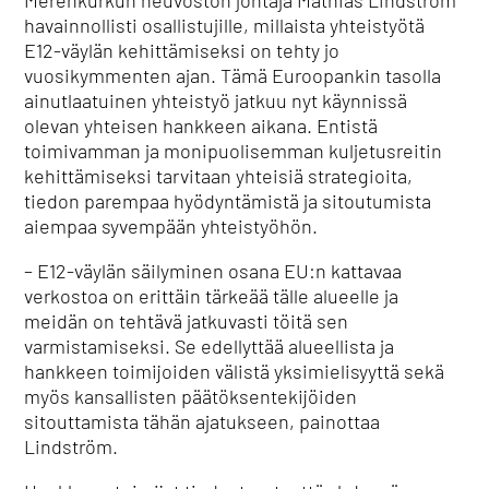
havainnollisti osallistujille, millaista yhteistyötä
E12-väylän kehittämiseksi on tehty jo
vuosikymmenten ajan. Tämä Euroopankin tasolla
ainutlaatuinen yhteistyö jatkuu nyt käynnissä
olevan yhteisen hankkeen aikana. Entistä
toimivamman ja monipuolisemman kuljetusreitin
kehittämiseksi tarvitaan yhteisiä strategioita,
tiedon parempaa hyödyntämistä ja sitoutumista
aiempaa syvempään yhteistyöhön.
– E12-väylän säilyminen osana EU:n kattavaa
verkostoa on erittäin tärkeää tälle alueelle ja
meidän on tehtävä jatkuvasti töitä sen
varmistamiseksi. Se edellyttää alueellista ja
hankkeen toimijoiden välistä yksimielisyyttä sekä
myös kansallisten päätöksentekijöiden
sitouttamista tähän ajatukseen, painottaa
Lindström.