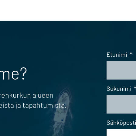
Etunimi
*
mme?
Sukunimi
erenkurkun alueen
eista ja tapahtumista.
Sähköpost