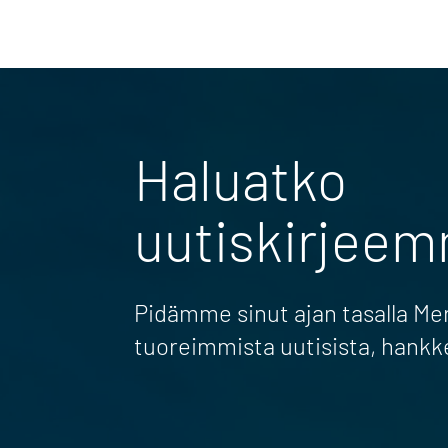
Haluatko
uutiskirjee
Pidämme sinut ajan tasalla M
tuoreimmista uutisista, hankk