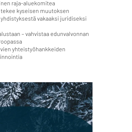
nen raja-aluekomitea
a tekee kyseisen muutoksen
yhdistyksestä vakaaksi juridiseksi
lustaan – vahvistaa edunvalvonnan
roopassa
tävien yhteistyöhankkeiden
linnointia