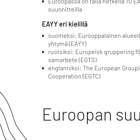
Euroopassa on tällä hetkellä 70 EA
suunnitteilla
EAYY eri kielillä
suomeksi: Eurooppalainen alueell
yhtymä (EAYY)
ruotsiksi: Europeisk gruppering för
samarbete (EGTS)
englanniksi: The European Groupin
Cooperation (EGTC)
Euroopan suu