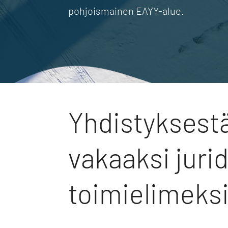
pohjoismainen EAYY-alue.
Yhdistyksest
vakaaksi juri
toimielimeks