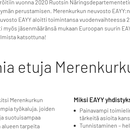
öitiin vuonna 2020 Ruotsin Näringsdepartementetin
htymän perustamisen. Merenkurkun neuvosto EAYY:n
uvosto EAYY aloitti toimintansa vuodenvaihteessa
sti myös jäsenmääränsä mukaan Euroopan suurin EAY
lmista katsottuna!
ia etuja Merenkurku
Miksi EAYY yhdistyk
kitsi Merenkurkun
empia työkaluja, joiden
Painavampi toimielin
ja suotuisampaa
tärkeitä asioita kans
Tunnistaminen – hel
a alueen tarpeita