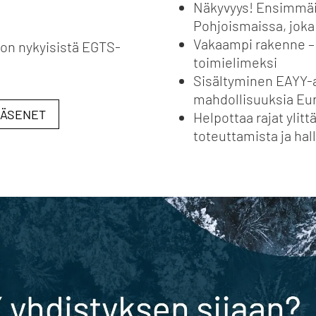
Näkyvyys! Ensimmäi
Pohjoismaissa, jok
Vakaampi rakenne – 
on nykyisistä EGTS-
toimielimeksi
Sisältyminen EAYY-a
mahdollisuuksia Eu
JÄSENET
Helpottaa rajat ylit
toteuttamista ja hal