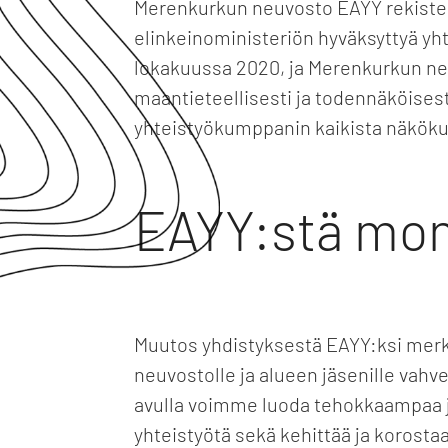
Merenkurkun neuvosto EAYY rekister
elinkeinoministeriön hyväksyttyä y
lokakuussa 2020, ja Merenkurkun ne
maantieteellisesti ja todennäköise
yhteistyökumppanin kaikista näköku
EAYY:stä mon
Muutos yhdistyksestä EAYY:ksi mer
neuvostolle ja alueen jäsenille vahv
avulla voimme luoda tehokkaampaa 
yhteistyötä sekä kehittää ja korosta