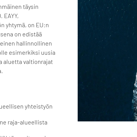
mmäinen täysin
. EAYY,
ön yhtymä, on EU:n
ksena on edistää
seinen hallinnollinen
le esimerkiksi uusia
 aluetta valtionrajat
a.
ueellisen yhteistyön
e raja-alueellista