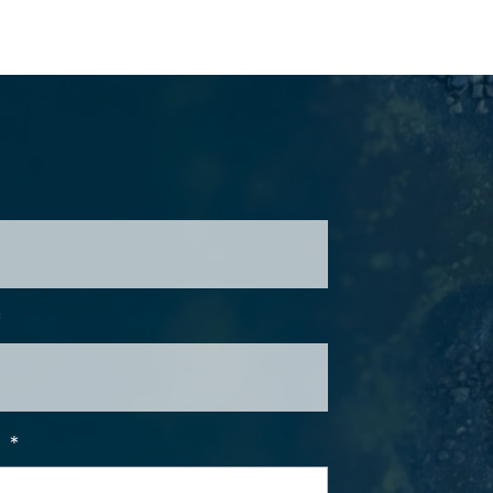
*
i
*