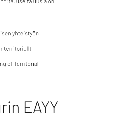
YY:tä, useita uusia on
isen yhteistyön
 territoriellt
g of Territorial
rin EAYY