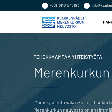
+358 (0)40 1545 883
info@kvarke
HANK
TEHOKKAAMPAA YHTEISTYÖTÄ
Merenkurkun 
Yhdistyksestä vakaaksi juridiseksi 
Merenkurkun neuvosto on ensimmäi