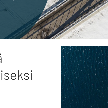
ä
diseksi
i