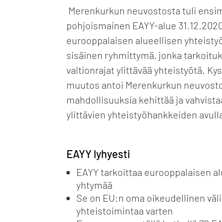
Merenkurkun neuvostosta tuli ensi
pohjoismainen EAYY-alue 31.12.2020
eurooppalaisen alueellisen yhteisty
sisäinen ryhmittymä, jonka tarkoitu
valtionrajat ylittävää yhteistyötä. Ky
muutos antoi Merenkurkun neuvostol
mahdollisuuksia kehittää ja vahvistaa
ylittävien yhteistyöhankkeiden avull
EAYY lyhyesti
EAYY tarkoittaa eurooppalaisen al
yhtymää
Se on EU:n oma oikeudellinen välin
yhteistoimintaa varten