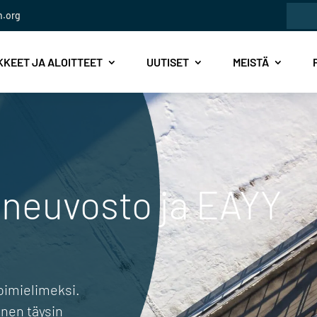
Etsi:
n.org
KEET JA ALOITTEET
UUTISET
MEISTÄ
neuvosto ja EAYY
toimielimeksi.
nen täysin