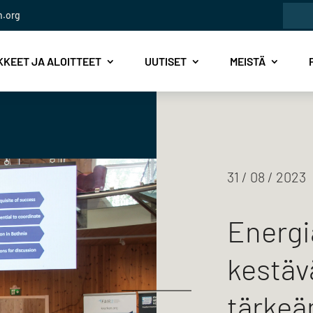
Etsi:
n.org
KEET JA ALOITTEET
UUTISET
MEISTÄ
31 / 08 / 2023
Energi
kestäv
tärkeä