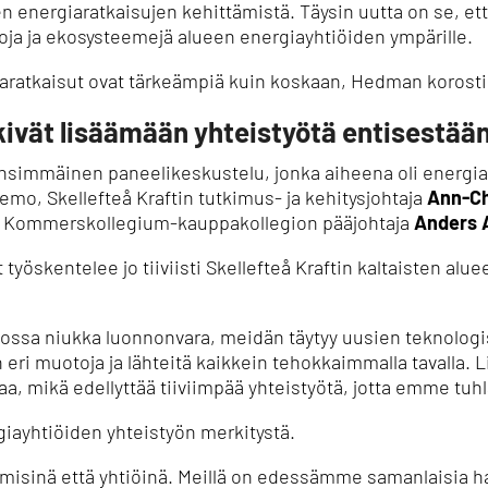
n energiaratkaisujen kehittämistä.
Täysin uutta on se, et
oja ja ekosysteemejä alueen energiayhtiöiden ympärille.
iaratkaisut ovat tärkeämpiä kuin koskaan, Hedman korosti
kivät lisäämään yhteistyötä entisestää
ensimmäinen paneelikeskustelu, jonka aiheena oli energia
emo, Skellefteå Kraftin tutkimus- ja kehitysjohtaja
Ann-Ch
 Kommerskollegium-kauppakollegion pääjohtaja
Anders A
 työskentelee jo tiiviisti Skellefteå Kraftin kaltaisten alu
lossa niukka luonnonvara, meidän täytyy uusien teknologi
eri muotoja ja lähteitä kaikkein tehokkaimmalla tavalla.
L
, mikä edellyttää tiiviimpää yhteistyötä, jotta emme tuhla
iayhtiöiden yhteistyön merkitystä.
isinä että yhtiöinä.
Meillä on edessämme samanlaisia ha