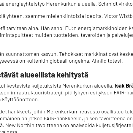
ää energiayhteistyö Merenkurkun alueella, Schmidt virkko
ä yhteen, saamme mielenkiintoisia ideoita, Victor Wistba
tä tarvitaan aina.
Hän sanoi EU:n energiamarkkinoiden k
mintapuitteet muiden tuotteiden, tavaroiden ja palveluje
n suunnattoman kasvun.
Tehokkaat markkinat ovat keske
yseessä on kuitenkin globaali ongelma, Ahnlid totesi.
tävät alueellista kehitystä
ui kestävistä kuljetuksista Merenkurkun alueella.
Isak B
yksen infrastruktuuristrategi, piti lyhyen esityksen FAIR
n käyttöönottoon.
det hankkeet, joihin Merenkurkun neuvosto osallistuu tule
mmäinen on jatkoa FAIR-hankkeelle, ja sen tavoitteena on
ä.
New Northin tavoitteena on analysoida kuljetusjärjest
valossa.