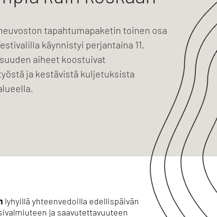
neuvoston tapahtumapaketin toinen osa
stivalilla käynnistyi perjantaina 11.
isuuden aiheet koostuivat
yöstä ja kestävistä kuljetuksista
lueella.
n
lyhyillä yhteenvedoilla edellispäivän
isivalmiuteen ja saavutettavuuteen