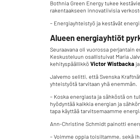
Bothnia Green Energy tukee kestävie
rakentaakseen innovatiivisia verkost
– Energiayhteistyö ja kestävät energ
Alueen energiayhtiöt pyr
Seuraavana oli vuorossa perjantain 
Keskusteluun osallistuivat Maria Jalv
kehityspäällikkö
Victor Wistbacka
ja
Jalvemo selitti, että Svenska Kraftnät
yhteistyötä tarvitaan yhä enemmän.
– Koska energiasta ja sähköstä on tu
hyödyntää kaikkia energian ja sähkön 
tapa käyttää tarvitsemaamme energiaa
Ann-Christine Schmidt painotti energ
– Voimme oppia toisiltamme, sekä ihm