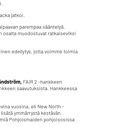
i.
cka jatkoi.
aipaavan parempaa sääntelyä.
n osalta muodostuvat ratkaiseviksi
inen edellytys, jotta voimme toimia
rändström,
FAIR 2 -hankkeen
-hankkeen saavutuksista. Hankkeessa
vina vuosina, eli New North -
 lisätä ymmärrystä kestävän
elmiä Pohjoismaiden pohjoisosissa