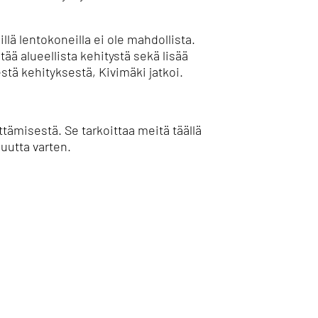
illä lentokoneilla ei ole mahdollista.
tää alueellista kehitystä sekä lisää
ä kehityksestä, Kivimäki jatkoi.
ittämisestä.
Se tarkoittaa meitä täällä
uutta varten.