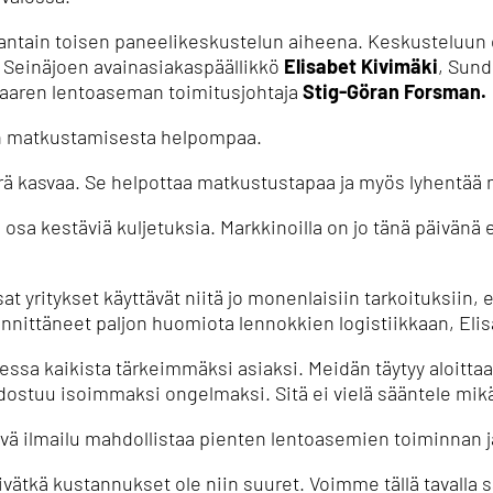
jantain toisen paneelikeskustelun aiheena.
Keskusteluun o
o Seinäjoen avainasiakaspäällikkö
Elisabet Kivimäki
, Sund
saaren lentoaseman toimitusjohtaja
Stig-Göran Forsman.
än matkustamisesta helpompaa.
rä kasvaa.
Se helpottaa matkustustapaa ja myös lyhentää 
osa kestäviä kuljetuksia.
Markkinoilla on jo tänä päivänä e
at yritykset käyttävät niitä jo monenlaisiin tarkoituksiin
nnittäneet paljon huomiota lennokkien logistiikkaan, Elisa
ssa kaikista tärkeimmäksi asiaksi.
Meidän täytyy aloitta
odostuu isoimmaksi ongelmaksi.
Sitä ei vielä sääntele mi
ävä ilmailu mahdollistaa pienten lentoasemien toiminnan 
ivätkä kustannukset ole niin suuret.
Voimme tällä tavalla 