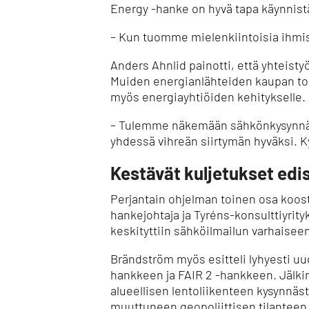
Energy -hanke on hyvä tapa käynnist
– Kun tuomme mielenkiintoisia ihmisi
Anders Ahnlid painotti, että yhteistyö
Muiden energianlähteiden kaupan toi
myös energiayhtiöiden kehitykselle.
– Tulemme näkemään sähkönkysynnä
yhdessä vihreän siirtymän hyväksi. K
Kestävät kuljetukset edis
Perjantain ohjelman toinen osa koost
hankejohtaja ja Tyréns-konsulttiyrit
keskityttiin sähköilmailun varhaisee
Brändström myös esitteli lyhyesti uu
hankkeen ja FAIR 2 -hankkeen. Jälki
alueellisen lentoliikenteen kysynnäst
muuttuneen geopoliittisen tilanteen 