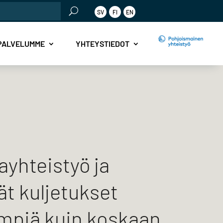
SV
FI
EN
PALVELUMME
YHTEYSTIEDOT
ayhteistyö ja
ät kuljetukset
mpiä kuin koskaan