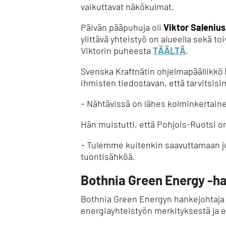
vaikuttavat näkökulmat.
Päivän pääpuhuja oli
Viktor Salenius
ylittävä yhteistyö on alueella sekä t
Viktorin puheesta
TÄÄLTÄ
.
Svenska Kraftnätin ohjelmapäällikkö
ihmisten tiedostavan, että tarvits
– Nähtävissä on lähes kolminkertainen
Hän muistutti, että Pohjois-Ruotsi o
– Tulemme kuitenkin saavuttamaan jo 
tuontisähköä.
Bothnia Green Energy -ha
Bothnia Green Energyn hankejohtaja 
energiayhteistyön merkityksestä ja e