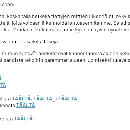
 sanoi.
a, koska tällä hetkellä tiettyjen reittien liikennöinti nykyis
ejä, joita voidaan liikennöidä lentoasemiltamme.
Se edis
ailua.
Meidän näkökulmastamme kyse on hyvin myönteisest
vaatimalla kaikilta tekoja.
Toimiin ryhtyvät henkilöt ovat kiinnostuneita alueen keh
htyä sanoista tekoihin paremman alueen luomiseksi tulevais
Ä
TÄ
alista
TÄÄLTÄ
,
TÄÄLTÄ
ja
TÄÄLTÄ
kkeesta
TÄÄLTÄ
keista
TÄÄLTÄ