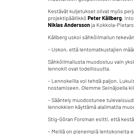
Kestävät kuljetukset olivat myös per
projektipäällikkö
Peter Källberg
, Int
Niklas Andersson
ja Kokkola-Pietar
Källberg uskoi sähköilmailun tekev
– Uskon, että lentomatkustajien mää
Sähköilmailusta muodostuu vain yksi 
lennokit ovat todellisuutta.
– Lennokeilla voi tehdä paljon.
Lukuis
nostamiseen.
Olemme Seinäjoella kii
– Sääntely muodostunee tulevaisuude
lennokkien käyttämä alailmatila mu
Stig-Göran Forsman esitti, että kest
– Meillä on pienempiä lentokoneita e