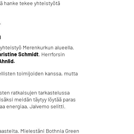
tä hanke tekee yhteistyötä
.
n
yhteistyö Merenkurkun alueella.
ristine Schmidt
, Herrforsin
hnlid.
eellisten toimijoiden kanssa, mutta
sten ratkaisujen tarkastelussa
isäksi meidän täytyy löytää paras
a energiaa, Jalvemo selitti.
asteita.
Mielestäni Bothnia Green