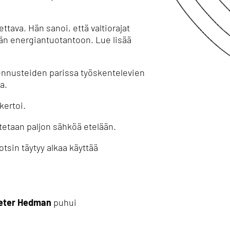
ettava.
Hän sanoi, että valtiorajat
eään energiantuotantoon.
Lue lisää
ennusteiden parissa työskentelevien
a.
kertoi.
tetaan paljon sähköä etelään.
sin täytyy alkaa käyttää
eter Hedman
puhui