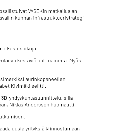
sallistuivat VASEKin matkailualan
svallin kunnan infrastruktuuristrategi
matkustusaikoja.
rilaisia kestäviä polttoaineita.
Myös
, esimerkiksi aurinkopaneelien
bet Kivimäki selitti.
a 3D-yhdyskuntasuunnittelu, sillä
kään, Niklas Andersson huomautti.
jatkumisen.
saada uusia yrityksiä kiinnostumaan