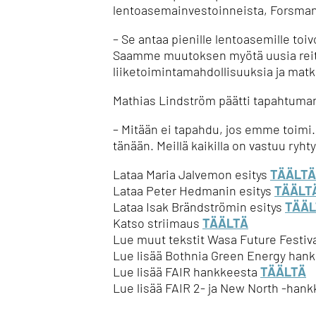
lentoasemainvestoinneista, Forsman
– Se antaa pienille lentoasemille toivo
Saamme muutoksen myötä uusia reitt
liiketoimintamahdollisuuksia ja matk
Mathias Lindström päätti tapahtuman 
– Mitään ei tapahdu, jos emme toimi.
tänään.
Meillä kaikilla on vastuu ry
Lataa Maria Jalvemon esitys
TÄÄLTÄ
Lataa Peter Hedmanin esitys
TÄÄLT
Lataa Isak Brändströmin esitys
TÄÄL
Katso striimaus
TÄÄLTÄ
Lue muut tekstit Wasa Future Festiv
Lue lisää Bothnia Green Energy han
Lue lisää FAIR hankkeesta
TÄÄLTÄ
Lue lisää FAIR 2- ja New North -hank