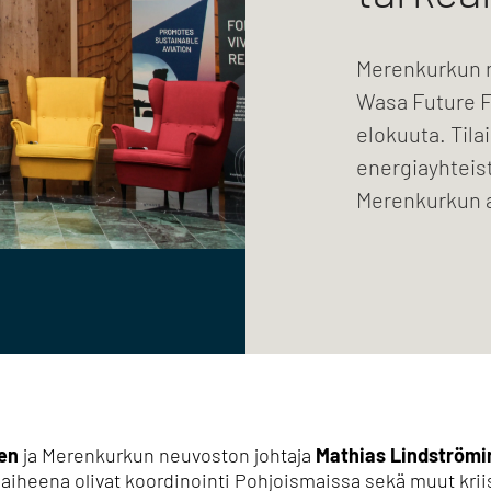
Merenkurkun 
Wasa Future Fe
elokuuta. Tila
energiayhteist
Merenkurkun a
en
ja Merenkurkun neuvoston johtaja
Mathias Lindströmi
 aiheena olivat koordinointi Pohjoismaissa sekä muut kri