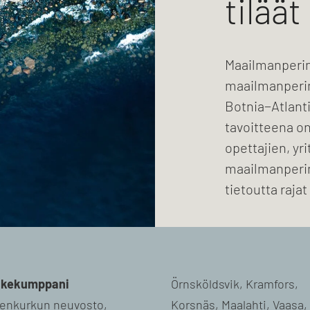
tiläät
Maailmanperin
maailmanperint
Botnia−Atlant
tavoitteena on
opettajien, yr
maailmanperi
tietoutta raja
kekumppani
Örnsköldsvik, Kramfors,
enkurkun neuvosto,
näs, Maalahti, Vaasa,