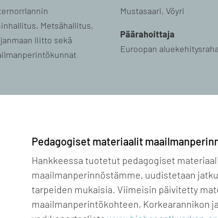
ternorrlannin
Mustasaari, Vöyri
inhallitus, Metsähallitus,
Päärahoittaja
janmaan liitto sekä
Euroopan aluekehitysrah
ilmanperintökunnat
Pedagogiset materiaalit maailmanperi
Hankkeessa tuotetut pedagogiset materiaalit,
maailmanperinnöstämme, uudistetaan jatkuva
tarpeiden mukaisia. Viimeisin päivitetty mate
maailmanperintökohteen, Korkearannikon ja