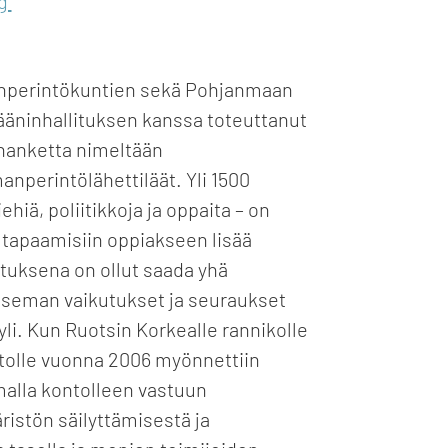
rg
nperintökuntien sekä Pohjanmaan
lääninhallituksen kanssa toteuttanut
hanketta nimeltään
nperintölähettiläät. Yli 1500
ehiä, poliitikkoja ja oppaita – on
 tapaamisiin oppiakseen lisää
uksena on ollut saada yhä
eman vaikutukset ja seuraukset
yli. Kun Ruotsin Korkealle rannikolle
olle vuonna 2006 myönnettiin
alla kontolleen vastuun
istön säilyttämisestä ja