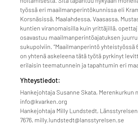
hoitamisesta. Sitä tapahtuu nykyään monella
työssä eri maailmanperintökunnissa eli Kram
Korsnäsissä, Maalahdessa, Vaasassa, Mustasaa
kuntien viranomaisilla kuin yrittäjillä, opettaji
osavastuu maailmanperintöajatuksen juurrutt
sukupolviin. ”Maailmanperintö yhteistyössä 
on yhtenä askeleena tätä työtä pyrkinyt lev
erilaisin teematunnein ja tapahtumin eri m
Yhteystiedot:
Hankejohtaja Susanne Skata, Merenkurkun n
info@kvarken.org
Hankejohtaja Milly Lundstedt, Länsstyrelsen 
7676, milly.lundstedt@lansstyrelsen.se