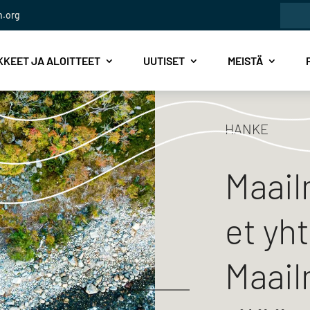
Etsi:
n.org
KEET JA ALOITTEET
UUTISET
MEISTÄ
HANKE
Maail
et yh
Maail