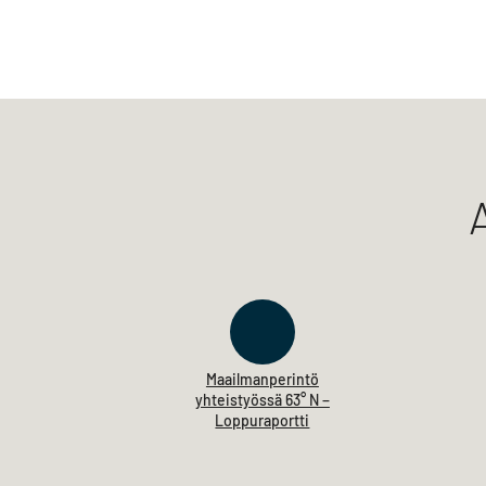
Maailmanperintö
yhteistyössä 63° N −
Loppuraportti