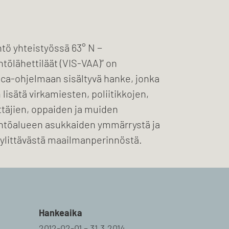
tö yhteistyössä 63° N −
ölähettiläät (VIS-VAA)” on
ica-ohjelmaan sisältyvä hanke, jonka
 lisätä virkamiesten, poliitikkojen,
ittäjien, oppaiden ja muiden
ntöalueen asukkaiden ymmärrystä ja
t ylittävästä maailmanperinnöstä.
Hankeaika
2012-02-01 – 31.3.2014