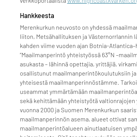
verkkoportaalista
www.highcoastkvarken.o
Hankkeesta
Merenkurkun neuvosto on yhdessä maailma
liiton, Metsähallituksen ja Västernorrlannin 
kahden viime vuoden ajan Botnia-Atlantica–
”Maailmanperintö yhteistyössä 63°N –maailma
asukasta – lähinnä opettajia, yrittäjiä, virkami
osallistunut maailmanperintökoulutuksiin ja
yhteisestä maailmanperinnöstämme. Tarkoit
useammat ymmärtämään maailmanperintöas
sekä kehittämään yhteistyötä valtionrajojen 
vuonna 2000 ja Suomen Merenkurkun saarist
maailmanperinnön asema, alueet ottivat sam
maailmanperintöalueen ainutlaatuisen ympär