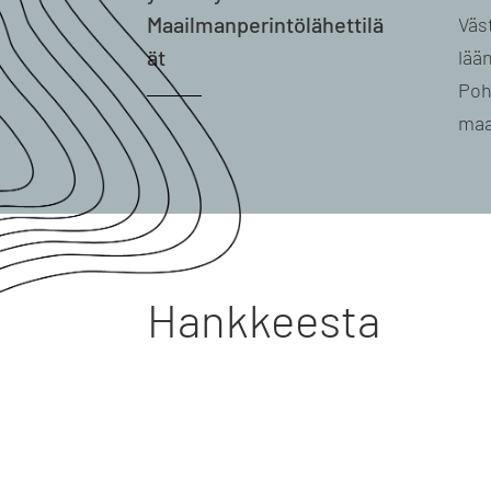
Maailmanperintölähettilä
Väs
ät
lään
Poh
maa
Hankkeesta