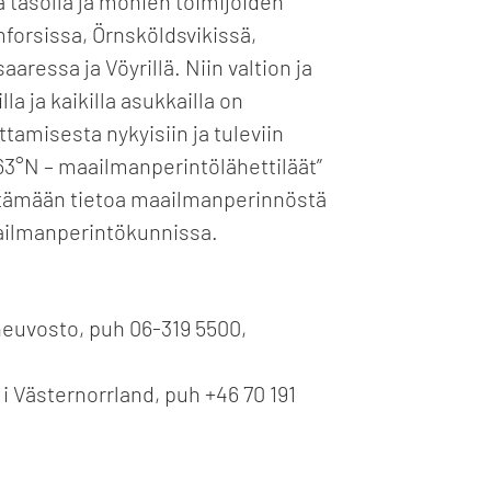
 tasolla ja monien toimijoiden
forsissa, Örnsköldsvikissä,
ressa ja Vöyrillä. Niin valtion ja
lla ja kaikilla asukkailla on
amisesta nykyisiin ja tuleviin
63°N – maailmanperintölähettiläät”
ittämään tietoa maailmanperinnöstä
aailmanperintökunnissa.
euvosto, puh 06-319 5500,
i Västernorrland, puh +46 70 191