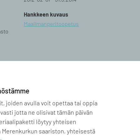
Hankkeen kuvaus
Maailmanperitoopetus
asto
nnöstämme
 joiden avulla voit opettaa tai oppia
sti jotta ne olisivat tämän päivän
riaalipaketti löytyy yhteisen
 Merenkurkun saariston, yhteisestä