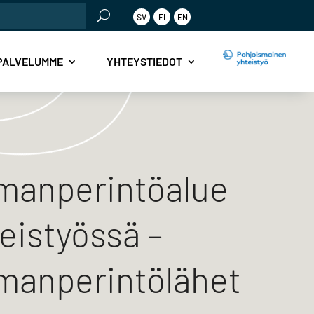
SV
FI
EN
PALVELUMME
YHTEYSTIEDOT
manperintöalue
teistyössä –
manperintölähet