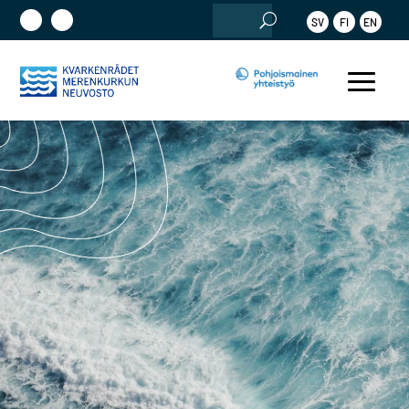
Etsi:
SV
FI
EN