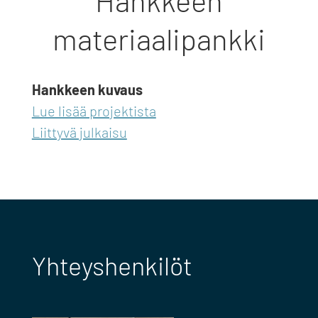
Hankkeen
materiaalipankki
Hankkeen kuvaus
Lue lisää projektista
Liittyvä julkaisu
Yhteyshenkilöt