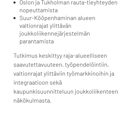
Oslon ja Tukholman rauta-tieyhteyden
nopeuttamista
Suur
-Kööpenhaminan alueen
valtionrajat ylittävän
joukkoliikennejärjestelmän
parantamista
Tutkimus keskittyy raja-alueelliseen
saavutettavuuteen,
työpendelöintiin
,
valtionrajat ylittäviin työmarkkinoihin ja
integraatioon sekä
kaupunkisuunnitteluun joukkoliikenteen
näkökulmasta.