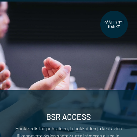
PÄÄTTYNYT
HANKE
BSR ACCESS
Hanke edistää puhtaiden, tehokkaiden ja kestävien
liikenneyhteyksien saatavuutta Itämeren alueella.