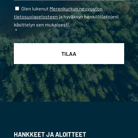
Samtycke
*
Olen lukenut
Merenkurkun neuvoston
tietosuojaselosteen
ja hyväksyn henkilötietojeni
käsittelyn sen mukaisesti.
*
HANKKEET JA ALOITTEET