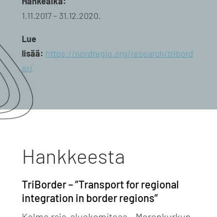
Hankeaika:
1.11.2017 – 31.12.2020.
Lue
lisää
:
https://nordregio.org/research/tribord
er/
Hankkeesta
TriBorder – ”Transport for regional
integration in border regions”
Kolme raja-aluekomiteaa – Merenkurkun