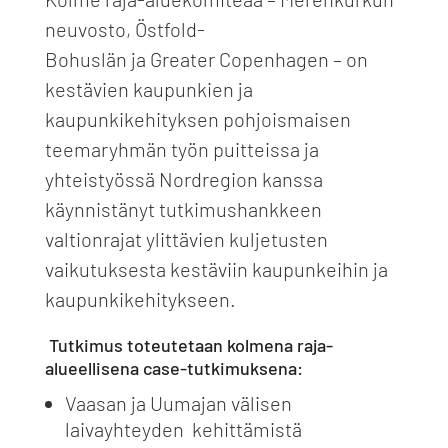
neuvosto,
Östfold-
Bohuslän
ja
Greater
Copenhagen
– on
kestävien kaupunkien ja
kaupunkikehityksen pohjoismaisen
teemaryhmän työn
puitteissa
ja
yhteistyössä
Nordregion
kanssa
käynnistänyt tutkimushankkeen
valtionrajat ylittävien kuljetusten
vaikutuksesta kestäviin kaupunkeihin ja
kaupunkikehitykseen.
Tutkimus toteutetaan kolmena raja-
alueellisena case-tutkimuksena:
Vaasan ja Uumajan välisen
laivayhteyden kehittämistä