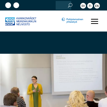
Etsi:
SV
FI
EN