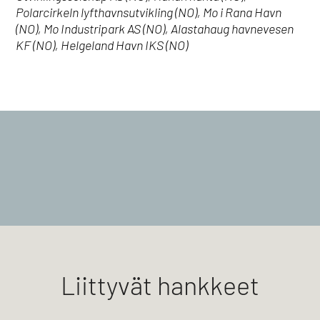
Polarcirkeln lyfthavnsutvikling (NO), Mo i Rana Havn
(NO), Mo Industripark AS (NO), Alastahaug havnevesen
KF (NO), Helgeland Havn IKS (NO)
Liittyvät hankkeet