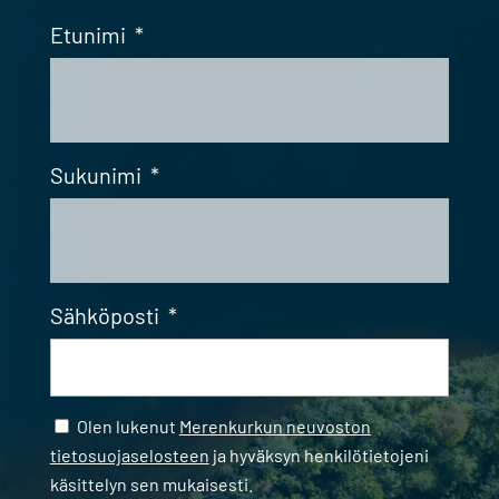
Etunimi
*
Sukunimi
*
Sähköposti
*
Samtycke
*
Olen lukenut
Merenkurkun neuvoston
tietosuojaselosteen
ja hyväksyn henkilötietojeni
käsittelyn sen mukaisesti.