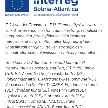
E12 Atlantica Transport – E12-liikennekäytävän varrella
vaikuttavien suomalaisten, ruotsalaisten ja norjalaisten
kumppaneiden yhteistyöhanke, joka keskittyy
toimivaan rahdin ja matkustajien kuljetusväylään,
yhteisiin valtionrajat ylittävien strategioiden
suunnittelun sekä tulevaisuuden yhteistyömuotoihin.
Hankkeen E12 Atlantica Transport kumppanit
Merenkurkun neuvosto (Lead Part, FI), MidtSkandia
(NO), Blå Vägen (SE) Region Västerbotten (SE),
Pohjanmaan liitt (FI), Nordland fylkeskommune (NO),
Vaasanseudun Kehitys OY VASEK (FI), Uumajan kunta
(SE), Vännäsin kunta (SE), Vindelnin kunta (SE),
Lyckselen kunta (SE), Storumanin kunta (SE),
Infrastruktur i Umeå AB INAB (SE), Rana
Utviklingsselskap AS (NO), Ranan kunta (NO),