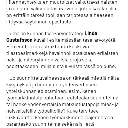
liikenneyhteyksien muutokset vaikuttavat naisten
ja miesten väliseen tasa-arvoon, joten käsikirjalla
on erittäin tärkeä rooli sen tarjotessa aiheeseen
liittyvää käytännön opastusta.
Uumajan kunnan tasa-arvostrategi
Linda
Gustafsson
kuvaili esitelmässään tasa-arvotyötä.
Hän esitteli infrastruktuuria koskevia
tilastoesimerkkejä havainnollistaakseen erilaisten
nais- ja miesryhmien välisiä eroja sekä
osoittaakseen, millaisista luvuista tässä on puhe.
– Jo suunnitteluvaiheessa on tärkeää miettiä näitä
kysymyksiä ja huomioida yhdenvertaisen
yhteiskunnan edistäminen, esim. kenen
työmarkkinoista puhutaan, edistääkö suunnitelma
tai hanke yhdenvertaisia matkustustapoja mies- ja
naisvaltaisille työpaikoille? Kuka tarvitsee
liikkuvuutta, kenen työmarkkinoita laajennetaan,
parantaako suunnitelma sekä nais- että