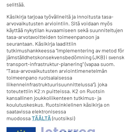
selittää.
Käsikirja tarjoaa työvälineitä ja innoitusta tasa-
arvovaikutusten arviointiin. Sitä voidaan myös
käyttää nykytilan kuvaamiseen sekä suunniteltujen
tasa-arvotavoitteiden toimeenpanoon ja
seurantaan. Käsikirja laadittiin
tutkimushankkeessa ”Implementering av metod för
jämställdhetskonsekvensbedömning (JKB) i svensk
transport-infrastruktur-planering” (vapaa suom.
”Tasa-arvovaikutusten arviointimenetelmän
toimeenpano ruotsalaisessa
liikenneinfrastruktuurisuunnittelussa”), joka
toteutettiin K2:n puitteissa. K2 on Ruotsin
kansallinen joukkoliikenteen tutkimus- ja
koulutuskeskus. Ruotsinkielinen käsikirja on
saatavissa elektronisessa
muodossa
TÄÄLTÄ
(ruotsiksi)