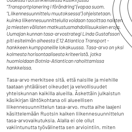
”Transportplanering i förändring” (vapaa suom.
”Liikennesuunnittelu muutoksessa”) ohjeistetaan,
kuinka liikennesuunnittelulla voidaan tasoittaa naisten
ja miesten välisten matkustusmahdollisuuksien eroja.
Uumajan kunnan tasa-arvostrategi Linda Gustafsson
piti esitelmän aiheesta E12 Atlantica Transport -
hankkeen kumppaneille lokakuussa. Tasa-arvo on yksi
kolmesta horisontaalisesta kriteeristä, jotka
huomioidaan Botnia-Atlantican rahoittamissa
hankkeissa.
Tasa-arvo merkitsee sitä, että naisille ja miehille
taataan yhtäläiset oikeudet ja velvollisuudet
yhteiskunnan kaikilla alueilla. Äskettäin julkaistun
käsikirjan lähtökohtana oli alueellisen
liikennesuunnittelun tasa-arvo, mutta aihe laajeni
käsittelemään Ruotsin kaiken liikennesuunnittelun
tasa-arvovaikutuksia. Alalla ei ole ollut
vakiintunutta työvälinetta sen arviointiin, miten