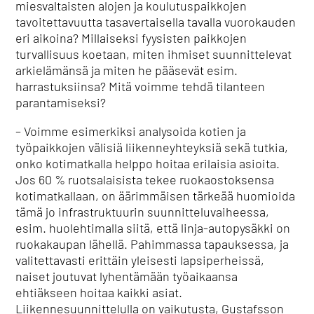
miesvaltaisten alojen ja koulutuspaikkojen
tavoitettavuutta tasavertaisella tavalla vuorokauden
eri aikoina? Millaiseksi fyysisten paikkojen
turvallisuus koetaan, miten ihmiset suunnittelevat
arkielämänsä ja miten he pääsevät esim.
harrastuksiinsa? Mitä voimme tehdä tilanteen
parantamiseksi?
– Voimme esimerkiksi analysoida kotien ja
työpaikkojen välisiä liikenneyhteyksiä sekä tutkia,
onko kotimatkalla helppo hoitaa erilaisia asioita.
Jos 60 % ruotsalaisista tekee ruokaostoksensa
kotimatkallaan, on äärimmäisen tärkeää huomioida
tämä jo infrastruktuurin suunnitteluvaiheessa,
esim. huolehtimalla siitä, että linja-autopysäkki on
ruokakaupan lähellä. Pahimmassa tapauksessa, ja
valitettavasti erittäin yleisesti lapsiperheissä,
naiset joutuvat lyhentämään työaikaansa
ehtiäkseen hoitaa kaikki asiat.
Liikennesuunnittelulla on vaikutusta, Gustafsson