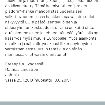
tuloksien ja raporttien jakoon ja jatkojalostamiseen,
on käynnistetty. Tämä kolmivuotinen ”project
platform”-hanke mahdollistaa uudenlaisen
vaikuttavuuden, jossa hankkeet saavat strategista
näkyvyyttä EU:n päätöksentekijöiden ja
sidosryhmien keskuudessa. Tämä on kuitti siitä,
että olemme alueella tehneet tärkeää työtä, jolla on
lisäarvoa myös muulle Euroopalle. Myös ajankohta
on oikea ja näin siirtymäkausi liikenneyhteyden
varmistamisesta uusiin tehtäviin on tähän
mennessä ollut varsin onnistunut.
Eteenpäin – yhdessä!
Mathias Lindström
Johtaja
Vaasa 25.1.2018 (muokattu 10.6.2019)