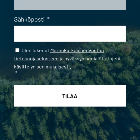
Sähköposti
*
Samtycke
*
Olen lukenut
Merenkurkun neuvoston
tietosuojaselosteen
ja hyväksyn henkilötietojeni
käsittelyn sen mukaisesti.
*