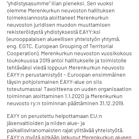
”yhdistysasumme” liian pieneksi. Sen vuoksi
olemme Merenkurkun neuvoston hallituksen
toimeksiannosta aloittaneet Merenkurkun
neuvoston juridisen muodon muuttamisen
rekisteröidystä yhdistyksestä EAYY:ksi
(eurooppalaisen alueellisen yhteistyön yhtymä,
eng. EGTC, European Grouping of Territorial
Cooperation). Merenkurkun neuvoston vuosikokous
toukokuussa 2019 antoi hallitukselle ja toimistolle
tehtäväksi viedä loppuun Merenkurkun neuvosto
EAYY:n perustamistyöt – Euroopan ensimmäinen
täysin pohjoismainen EAYY-alue on siis
toteutumassa! Tavoitteena on uuden organisaation
toiminnan aloittaminen 1.1.2020 ja Merenkurkun
neuvosto ry:n toiminnan päättäminen 31.12.2019.
EAYY on perustettu helpottamaan EU:n
jäsenvaltioiden ja niiden alue- ja
paikallisviranomaisten rajat ylittävää yhteistyötä.
EAYY:n myötä pitkään jatkunut Merenkurkun alueen