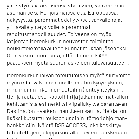
yhteistyö saa arvoisensa statuksen, vahvemman
aseman sekä Pohjoismaissa että Euroopassa,
näkyvyyttä, paremmat edellytykset vahvalle rajat
ylittävälle yhteystyölle ja paremmat
rahoitusmahdollisuudet. Toiveena on myös
laajentaa Merenkurkun neuvoston toimintaa
houkuttelemalla alueen kunnat mukaan jäseneksi.
Olen vakuuttunut siitä, että otamme EAYY
päätöksen myötä suuren askeleen tulevaisuuteen.
Merenkurkun laivan toteutumisen myötä siirrymme
myös edunvalvonnan osalta muihin kysymyksiin,
mm. muihin liikennemuotoihin (lentoyhteyksiin,
tie- ja rautatieverkostoihin) ja jatkamme matkailun
kehittämistä esimerkiksi kilpailukykyä parantavan
Destination Kvarken -hankkeen kautta. Meidät on
lisäksi kutsuttu mukaan useihin Itämeriohjelman-
hankkeisiin. Näistä BSR ACCESS, joka keskittyy
toteutettujen ja loppusuoralla olevien hankkeiden