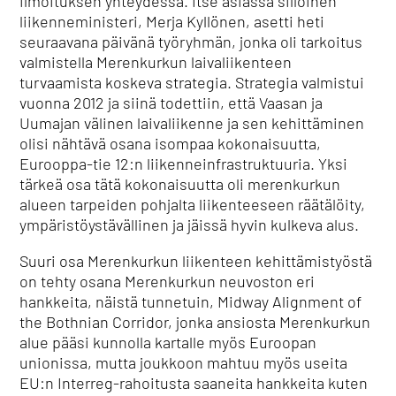
ilmoituksen yhteydessä. Itse asiassa silloinen
liikenneministeri, Merja Kyllönen, asetti heti
seuraavana päivänä työryhmän, jonka oli tarkoitus
valmistella Merenkurkun laivaliikenteen
turvaamista koskeva strategia. Strategia valmistui
vuonna 2012 ja siinä todettiin, että Vaasan ja
Uumajan välinen laivaliikenne ja sen kehittäminen
olisi nähtävä osana isompaa kokonaisuutta,
Eurooppa-tie 12:n liikenneinfrastruktuuria. Yksi
tärkeä osa tätä kokonaisuutta oli merenkurkun
alueen tarpeiden pohjalta liikenteeseen räätälöity,
ympäristöystävällinen ja jäissä hyvin kulkeva alus.
Suuri osa Merenkurkun liikenteen kehittämistyöstä
on tehty osana Merenkurkun neuvoston eri
hankkeita, näistä tunnetuin, Midway Alignment of
the Bothnian Corridor, jonka ansiosta Merenkurkun
alue pääsi kunnolla kartalle myös Euroopan
unionissa, mutta joukkoon mahtuu myös useita
EU:n Interreg-rahoitusta saaneita hankkeita kuten