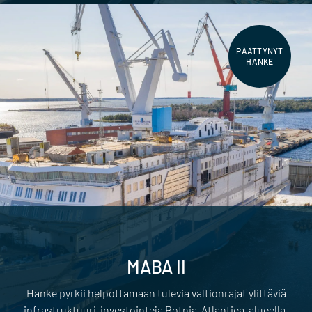
PÄÄTTYNYT
HANKE
MABA II
Hanke pyrkii helpottamaan tulevia valtionrajat ylittäviä
infrastruktuuri-investointeja Botnia-Atlantica-alueella.