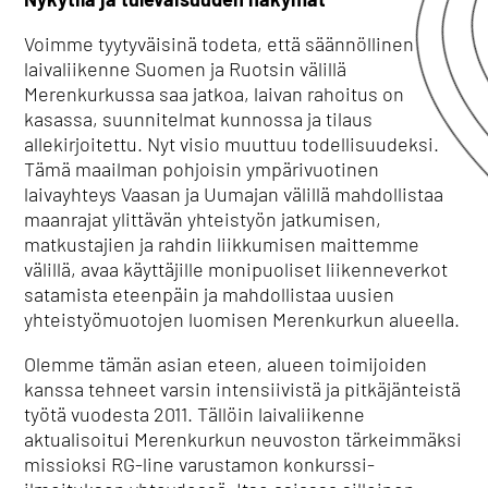
Voimme tyytyväisinä todeta, että säännöllinen
laivaliikenne Suomen ja Ruotsin välillä
Merenkurkussa saa jatkoa, laivan rahoitus on
kasassa, suunnitelmat kunnossa ja tilaus
allekirjoitettu. Nyt visio muuttuu todellisuudeksi.
Tämä maailman pohjoisin ympärivuotinen
laivayhteys Vaasan ja Uumajan välillä mahdollistaa
maanrajat ylittävän yhteistyön jatkumisen,
matkustajien ja rahdin liikkumisen maittemme
välillä, avaa käyttäjille monipuoliset liikenneverkot
satamista eteenpäin ja mahdollistaa uusien
yhteistyömuotojen luomisen Merenkurkun alueella.
Olemme tämän asian eteen, alueen toimijoiden
kanssa tehneet varsin intensiivistä ja pitkäjänteistä
työtä vuodesta 2011. Tällöin laivaliikenne
aktualisoitui Merenkurkun neuvoston tärkeimmäksi
missioksi RG-line varustamon konkurssi-