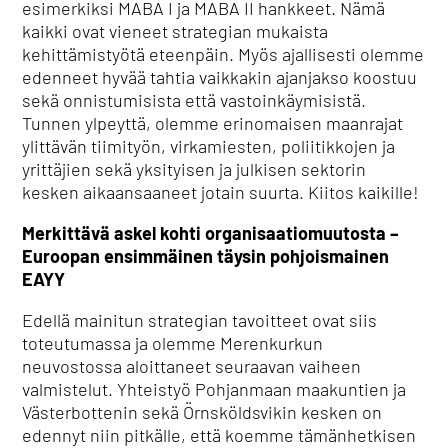
esimerkiksi MABA I ja MABA II hankkeet. Nämä
kaikki ovat vieneet strategian mukaista
kehittämistyötä eteenpäin. Myös ajallisesti olemme
edenneet hyvää tahtia vaikkakin ajanjakso koostuu
sekä onnistumisista että vastoinkäymisistä.
Tunnen ylpeyttä, olemme erinomaisen maanrajat
ylittävän tiimityön, virkamiesten, poliitikkojen ja
yrittäjien sekä yksityisen ja julkisen sektorin
kesken aikaansaaneet jotain suurta. Kiitos kaikille!
Merkittävä askel kohti organisaatiomuutosta –
Euroopan ensimmäinen täysin pohjoismainen
EAYY
Edellä mainitun strategian tavoitteet ovat siis
toteutumassa ja olemme Merenkurkun
neuvostossa aloittaneet seuraavan vaiheen
valmistelut. Yhteistyö Pohjanmaan maakuntien ja
Västerbottenin sekä Örnsköldsvikin kesken on
edennyt niin pitkälle, että koemme tämänhetkisen