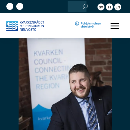
Etsi:
SV
FI
EN