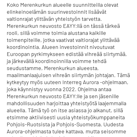
Koko Merenkurkun alueelle suunnitteilla olevat
elinkeinoelämän suurinvestoinnit lisäävät
valtionrajat ylittävän yhteistyön tarvetta.
Merenkurkun neuvosto EAYY:llä on tässä tärkeä
rooli, sillä voimme toimia alustana kaikille
toimenpiteille, jotka vaativat valtiorajat ylittävää
koordinointia. Alueen investoinnit nivoutuvat
Euroopan pyrkimykseen edistää vihreää siirtymää,
ja järkevällä koordinoinnilla voimme tehdä
seudustamme, Merenkurkun alueesta,
maailmanlaajuisen vihreän siirtymän johtajan. Tämä
kytkeytyy myös uuteen Interreg Aurora -ohjelmaan,
joka käynnistyy vuonna 2022. Ohjelma antaa
Merenkurkun neuvosto EAYY:lle ja sen jäsenille
mahdollisuuden harjoittaa yhteistyötä laajemmalla
alueella. Tämä työ on itse asiassa jo alkanut, sillä
etsimme aktiivisesti uusia yhteistyökumppaneita
Pohjois-Ruotsista ja Pohjois-Suomesta. Uudesta
Aurora-ohjelmasta tulee kattava, mutta seisomme