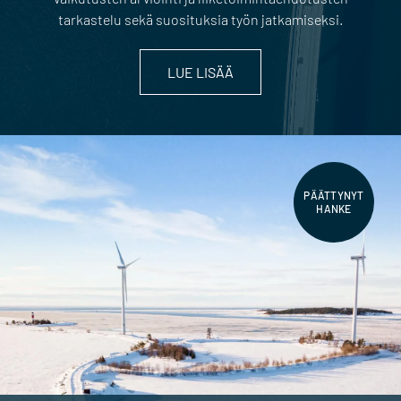
tarkastelu sekä suosituksia työn jatkamiseksi.
LUE LISÄÄ
PÄÄTTYNYT
HANKE