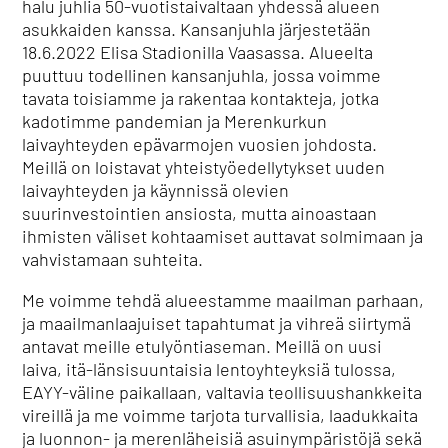
halu juhlia 50-vuotistaivaltaan yhdessä alueen
asukkaiden kanssa. Kansanjuhla järjestetään
18.6.2022 Elisa Stadionilla Vaasassa. Alueelta
puuttuu todellinen kansanjuhla, jossa voimme
tavata toisiamme ja rakentaa kontakteja, jotka
kadotimme pandemian ja Merenkurkun
laivayhteyden epävarmojen vuosien johdosta.
Meillä on loistavat yhteistyöedellytykset uuden
laivayhteyden ja käynnissä olevien
suurinvestointien ansiosta, mutta ainoastaan
ihmisten väliset kohtaamiset auttavat solmimaan ja
vahvistamaan suhteita.
Me voimme tehdä alueestamme maailman parhaan,
ja maailmanlaajuiset tapahtumat ja vihreä siirtymä
antavat meille etulyöntiaseman. Meillä on uusi
laiva, itä-länsisuuntaisia lentoyhteyksiä tulossa,
EAYY-väline paikallaan, valtavia teollisuushankkeita
vireillä ja me voimme tarjota turvallisia, laadukkaita
ja luonnon- ja merenläheisiä asuinympäristöjä sekä