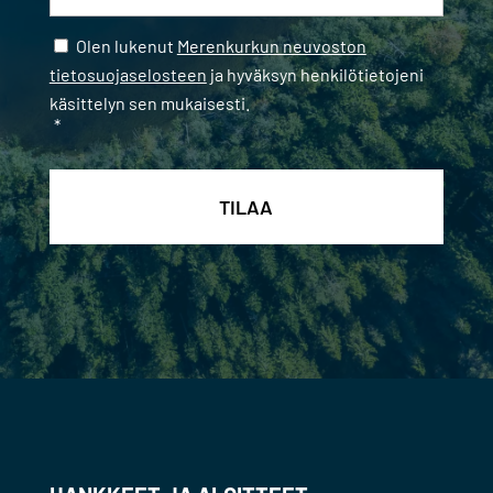
Samtycke
*
Olen lukenut
Merenkurkun neuvoston
tietosuojaselosteen
ja hyväksyn henkilötietojeni
käsittelyn sen mukaisesti.
*