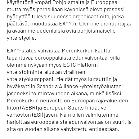
käytäntönä ympäri Pohjoismaita ja Eurooppaa,
mutta myös parhaillaan käynnissä oleva prosessi
hyödyttää tulevaisuudessa organisaatioita, jotka
päättävät muodostaa EAYY:n. Olemme uranuurtajia,
ja avaamme uudenlaisia ovia pohjoismaiselle
yhteistyölle.
EAYY-status vahvistaa Merenkurkun kautta
tapahtuvaa eurooppalaista edunvalvontaa, sillä
olemme nykyään myös EGTC Platform -
yhteistoiminta-alustan virallinen
yhteistyökumppani. Meidät myös kutsuttiin ja
hyväksyttiin Scandria Alliance -yhteistyöalustan
jäseneksi toimintavuoden aikana, minkä lisäksi
Merenkurkun neuvosto on Euroopan raja-alueiden
liiton (AEBR) ja European Straits Initiative -
verkoston (ESI) jäsen. Näin ollen valmiutemme
harjoittaa eurooppalaista edunvalvontaa on suuri, ja
sitä on vuoden aikana vahvistettu entisestään.