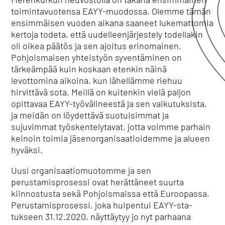
toimintavuotensa EAYY-muodossa. Olemme tämän
ensimmäisen vuoden aikana saaneet lukemattomia
kertoja todeta, että uudelleenjärjestely todellakin
oli oikea päätös ja sen ajoitus erinomainen.
Pohjoismaisen yhteistyön syventäminen on
tärkeämpää kuin koskaan etenkin näinä
levottomina aikoina, kun lähellämme riehuu
hirvittävä sota. Meillä on kuitenkin vielä paljon
opittavaa EAYY-työvälineestä ja sen vaikutuksista,
ja meidän on löydettävä suotuisimmat ja
sujuvimmat työskentelytavat, jotta voimme parhain
keinoin toimia jäsenorganisaatioidemme ja alueen
hyväksi.
Uusi organisaatiomuotomme ja sen
perustamisprosessi ovat herättäneet suurta
kiinnostusta sekä Pohjoismaissa että Euroopassa.
Perustamisprosessi, joka huipentui EAYY-sta-
tukseen 31.12.2020, näyttäytyy jo nyt parhaana