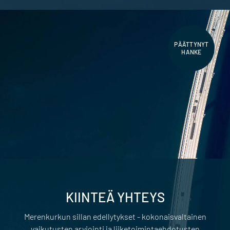
PÄÄTTYNYT
HANKE
KIINTEÄ YHTEYS
Merenkurkun sillan edellytykset - kokonaisvaltainen
vaikutusten arviointi ja liiketoimintaehdotusten