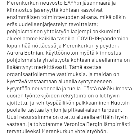
Merenkurkun neuvosto EAYY:n jäsenmäärä ja
kiinnostus jäsenyyttä kohtaan kasvoivat
ensimmäisen toimintavuoden aikana, mikä olikin
eräs uudelleenjärjestelyn tavoitteista;
pohjoismaisen yhteistyön laajempi ankkurointi
alueellamme kaikilla tasoilla. COVID-19-pandemian
lopun häämöttäessä ja Merenkurkun ylpeyden,
Aurora Botnian, käyttöönoton myötä kiinnostus
pohjoismaista yhteistyötä kohtaan alueellamme on
lisääntynyt merkittävästi. Tämä asettaa
organisaatiollemme vaatimuksia, ja meidän on
kyettävä vastaamaan alueella syntyneeseen
kysyntään neuvonnalla ja tuella. Tästä näkökulmasta
uusien työntekijöiden rekrytointi on ollut hyvin
ajoitettu, ja kehityspäällikön palkkaaminen Ruotsin
puolelle täyttää tyhjiön ja pitkäaikaisen tarpeen.
Uusi resurssimme on otettu alueella erittäin hyvin
vastaan, ja toivotamme Veronica Bergin lämpimästi
tervetulleeksi Merenkurkun yhteistyöhön.