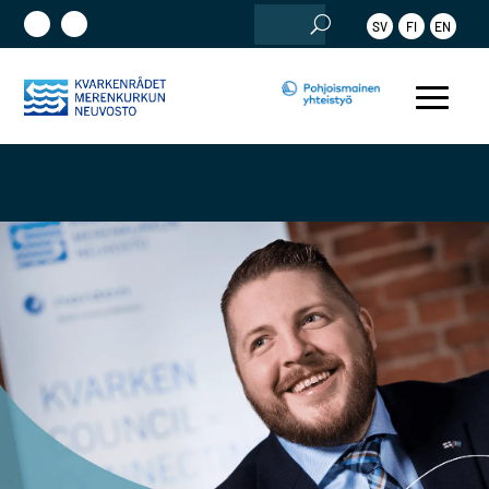
Etsi:
SV
FI
EN