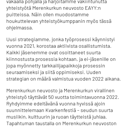
vakaalla pohjalla ja harjoitamme vakiintunutta
yhteistyötä Merenkurkun neuvosto EAYY:n
puitteissa. Näin ollen muodostamme
houkuttelevan yhteistyökumppanin myös tässä
ohjelmassa.
Uusi strategiamme, jonka työprosessi käynnistyi
vuonna 2021, korostaa aktiivista osallistumista.
Kaikki jäsenemme ovat osoittaneet suurta
kiinnostusta prosessia kohtaan, ja ei-jäsenille on
jopa myönnetty tarkkailijapaikkoja prosessin
seuraamiseksi ja siitä oppimiseksi. Uuden
strategian on määrä valmistua vuoden 2022 aikana.
Merenkurkun neuvosto ja Merenkurkun virallinen
yhteistyö täyttävät 50 vuotta toimintavuonna 2022.
Ryhdyimme edeltävänä vuonna hyvissä ajoin
suunnittelemaan Kvarkenfestiä – seudun suurta
musiikin, kulttuurin ja ruoan täytteistä juhlaa.
Tapahtuman taustalla on Merenkurkun neuvoston