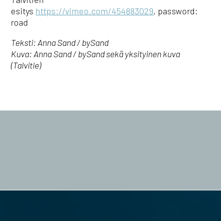
esitys
https://vimeo.com/454883029
, password:
road
Teksti: Anna Sand / bySand
Kuva: Anna Sand / bySand sekä yksityinen kuva
(Talvitie)