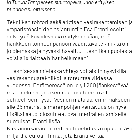
ja Turun/Tampereen suurnopeusjunan erityisen
huonona sijoituksena.
Tekniikan tohtori sekä arktisen vesirakentamisen ja
ympäristöasioiden asiantuntija Esa Eranti osoitti
selvitystä kuvailevassa esityksessään, että
hankkeen toimeenpanoon vaadittava tekniikka on
jo olemassa ja hyväksi havaittu – tekniikan puolesta
voisi siis ”laittaa hihat heilumaan”
– Teknisessä mielessä yhteys voitaisiin nykyisillä
vesirakennustekniikoilla toteuttaa viidessä
vuodessa. Perämeressä on jo yli 200 jäänkestävää
rakennelmaa, ja rakennusolosuhteet ovat
suhteellisen hyvät. Vesi on matalaa, enimmäkseen
alle 25 metriä, ja merenpohjan kantavuus on hyvä.
Lisäksi aalto-olosuhteet ovat merirakentamiselle
suotuisat, Eranti lisää.
Kustannusarvio on reittivaihtoehdosta riippuen 3–5
miljardia euroa – hinta, jota Eranti vertaa