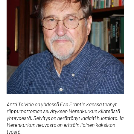
Antti Talvitie on yhdessä Esa Erantin kanssa tehnyt
riippumattoman selvityksen Merenkurkun kiinteästä
yhteydestä. Selvitys on herättänyt laajalti huomiota, ja
Merenkurkun neuvosto on erittäin iloinen kaksikon
työstä.