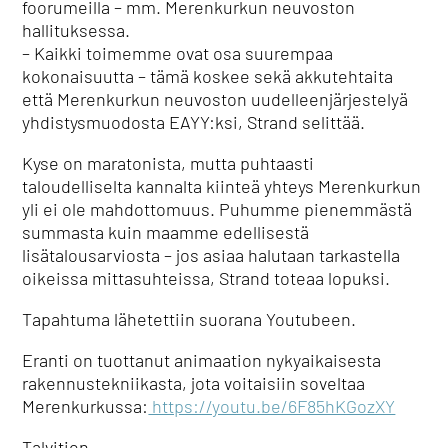
foorumeilla – mm. Merenkurkun neuvoston
hallituksessa.
– Kaikki toimemme ovat osa suurempaa
kokonaisuutta – tämä koskee sekä akkutehtaita
että Merenkurkun neuvoston uudelleenjärjestelyä
yhdistysmuodosta EAYY:ksi, Strand selittää.
Kyse on maratonista, mutta puhtaasti
taloudelliselta kannalta kiinteä yhteys Merenkurkun
yli ei ole mahdottomuus. Puhumme pienemmästä
summasta kuin maamme edellisestä
lisätalousarviosta – jos asiaa halutaan tarkastella
oikeissa mittasuhteissa, Strand toteaa lopuksi.
Tapahtuma lähetettiin suorana Youtubeen.
Eranti on tuottanut animaation nykyaikaisesta
rakennustekniikasta, jota voitaisiin soveltaa
Merenkurkussa:
https://youtu.be/6F85hKGozXY
Talvitien