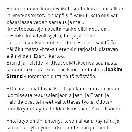
Rakentamisen luontovaikutukset olisivat paikalliset
ja lyhytkestoiset, ja tilapäisiä vaikutuksia olisivat
pääasiassa veden sameus ja melu.
Ilmastopäästöjen osalta hanke olisi neutraali.
– Hanke loisi työllisyyttä, tuloja ja uusia
mahdollisuuksia teollisuudelle – ja tienkäyttäjän
näkökulmasta yhteys tietenkin tarjoaisi loistavan
elämyksen, Eranti kertoo.
Eranti ja Talvitie kiittivät selvityksensä saamasta
kiinnostuksesta, kun taas kansanedustaja
Joakim
Strand
vuorostaan kiitti heitä työstään.
– On aivan mahtavaa kuulla jonkun puhuvan arvon
luomisesta resurssienjaon sijaan, ja Eranti ja
Talvitie ovat tehneet vaikuttavaa työtä. Odotan
innolla yhteistyötä heidän kanssaan, Strand sanoo.
Yhteistyö onkin lähtenyt kesän aikana käyntiin, ja
kiinteästä yhteydestä keskustellaan jo useilla