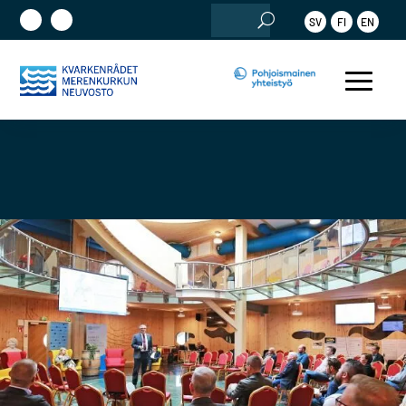
Etsi:
SV
FI
EN