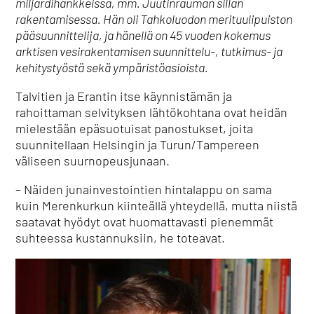
miljardihankkeissa, mm. Juutinrauman sillan
rakentamisessa. Hän oli Tahkoluodon merituulipuiston
pääsuunnittelija, ja hänellä on 45 vuoden kokemus
arktisen vesirakentamisen suunnittelu-, tutkimus- ja
kehitystyöstä sekä ympäristöasioista.
Talvitien ja Erantin itse käynnistämän ja
rahoittaman selvityksen lähtökohtana ovat heidän
mielestään epäsuotuisat panostukset, joita
suunnitellaan Helsingin ja Turun/Tampereen
väliseen suurnopeusjunaan.
– Näiden junainvestointien hintalappu on sama
kuin Merenkurkun kiinteällä yhteydellä, mutta niistä
saatavat hyödyt ovat huomattavasti pienemmät
suhteessa kustannuksiin, he toteavat.