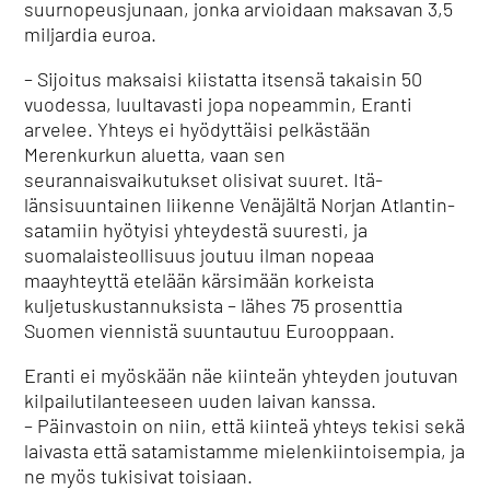
suurnopeusjunaan, jonka arvioidaan maksavan 3,5
miljardia euroa.
– Sijoitus maksaisi kiistatta itsensä takaisin 50
vuodessa, luultavasti jopa nopeammin, Eranti
arvelee. Yhteys ei hyödyttäisi pelkästään
Merenkurkun aluetta, vaan sen
seurannaisvaikutukset olisivat suuret. Itä-
länsisuuntainen liikenne Venäjältä Norjan Atlantin-
satamiin hyötyisi yhteydestä suuresti, ja
suomalaisteollisuus joutuu ilman nopeaa
maayhteyttä etelään kärsimään korkeista
kuljetuskustannuksista – lähes 75 prosenttia
Suomen viennistä suuntautuu Eurooppaan.
Eranti ei myöskään näe kiinteän yhteyden joutuvan
kilpailutilanteeseen uuden laivan kanssa.
– Päinvastoin on niin, että kiinteä yhteys tekisi sekä
laivasta että satamistamme mielenkiintoisempia, ja
ne myös tukisivat toisiaan.