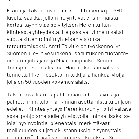
Eranti ja Talvitie ovat tunteneet toisensa jo 1980-
luvulta saakka, jolloin he yrittivät ensimmäistä
kertaa käynnistää selvityksen Merenkurkun
kiinteästä yhteydestä. He pääsivät viimein kaksi
vuotta sitten toimiin yhteisen visionsa
toteuttamiseksi. Antti Talvitie on työskennellyt
Suomen Tie- ja vesirakennushallituksen tuotanto-
osaston johtajana ja Maailmanpankin Senior
Transport Specialistina. Hän on kansainvälisesti
tunnettu liikennesektorin tutkija ja hankearvioija,
jolla on 50 vuoden kokemus alalta.
Talvitie osallistui tapahtumaan videon avulla ja
painotti mm. tulonhankinnan asettamista tulonjaon
edelle. – Kiinteä yhteys Merenkurkun yli olisi valtava
askel pohjoismaiselle yhteistyölle, minkä lisäksi se
loisi hyvinvointia, pienentäisi merkittävästi
teollisuuden kuljetuskustannuksia ja synnyttäisi
monia myönteisiä seurannaisvaikutuksia. Sillan