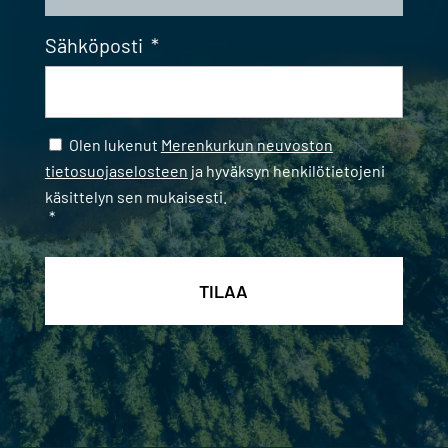
Sähköposti
*
Samtycke
*
Olen lukenut
Merenkurkun neuvoston
tietosuojaselosteen
ja hyväksyn henkilötietojeni
käsittelyn sen mukaisesti.
*