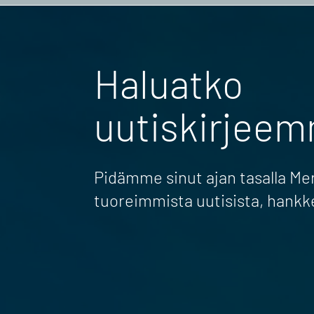
Haluatko
uutiskirjee
Pidämme sinut ajan tasalla M
tuoreimmista uutisista, hankk