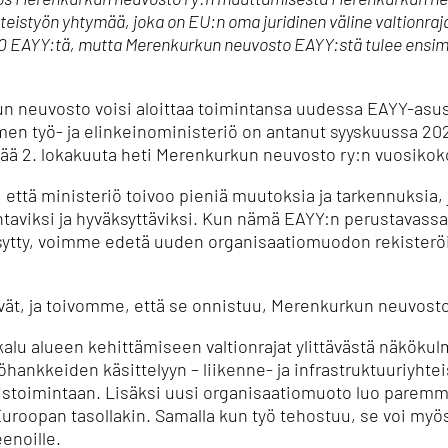
teistyön yhtymää, joka on EU:n oma juridinen väline valtionraj
70 EAYY:tä, mutta Merenkurkun neuvosto EAYY:stä tulee ensi
kun neuvosto voisi aloittaa toimintansa uudessa EAYY-as
men työ- ja elinkeinoministeriö on antanut syyskuussa 20
ää 2. lokakuuta heti Merenkurkun neuvosto ry:n vuosikok
, että ministeriö toivoo pieniä muutoksia ja tarkennuksia, 
aviksi ja hyväksyttäviksi. Kun nämä EAYY:n perustavassa
ytty, voimme edetä uuden organisaatiomuodon rekisteröi
tävät, ja toivomme, että se onnistuu, Merenkurkun neuvost
lu alueen kehittämiseen valtionrajat ylittävästä näkökul
työhankkeiden käsittelyyn – liikenne- ja infrastruktuuriyhtei
eistoimintaan. Lisäksi uusi organisaatiomuoto luo paremm
Euroopan tasollakin. Samalla kun työ tehostuu, se voi my
eenoille.