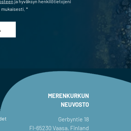
losteen
ja hyväksyn henkilötietojeni
n mukaisesti.
*
MERENKURKUN
NEUVOSTO
det
Gerbyntie 18
FI-65230 Vaasa, Finland