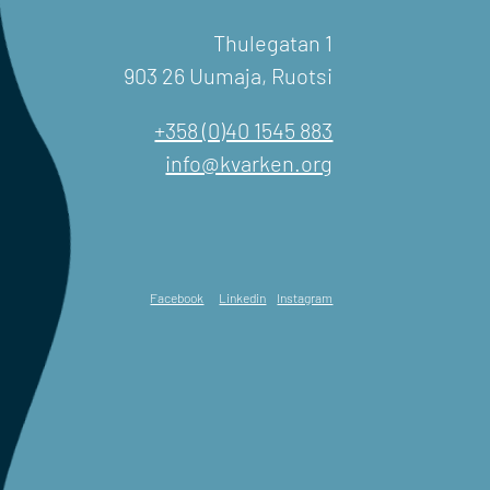
Thulegatan 1
903 26 Uumaja, Ruotsi
+358 (0)40 1545 883
info@kvarken.org
Facebook
Linkedin
Instagram