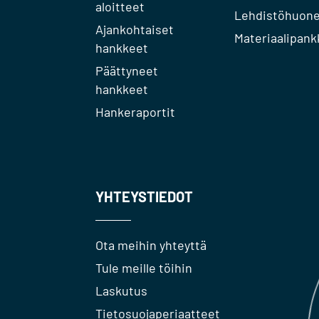
aloitteet
Lehdistöhuon
Ajankohtaiset
Materiaalipank
hankkeet
Päättyneet
hankkeet
Hankeraportit
YHTEYSTIEDOT
Ota meihin yhteyttä
Tule meille töihin
Laskutus
Tietosuojaperiaatteet