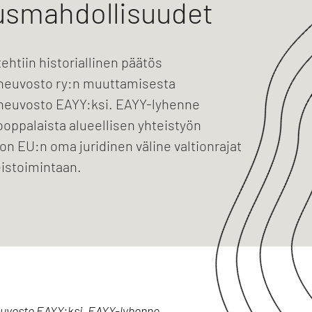
usmahdollisuudet
tehtiin historiallinen päätös
neuvosto ry:n muuttamisesta
neuvosto EAYY:ksi. EAYY-lyhenne
ooppalaista alueellisen yhteistyön
on EU:n oma juridinen väline valtionrajat
eistoimintaan.
neuvosto EAYY:ksi. EAYY-lyhenne