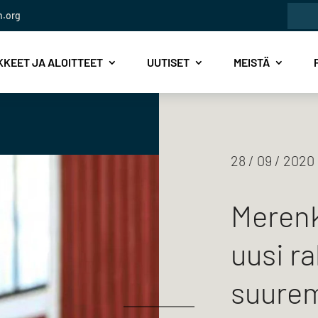
Etsi:
n.org
KEET JA ALOITTEET
UUTISET
MEISTÄ
28 / 09 / 2020
Merenk
uusi ra
suure