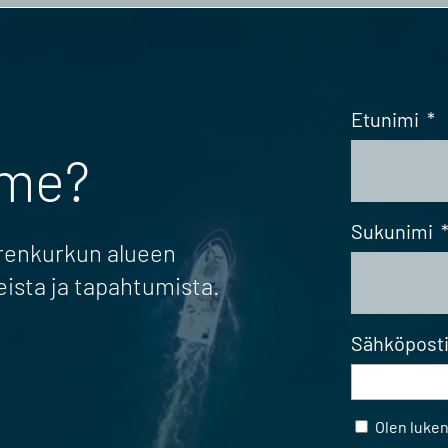
Etunimi
*
mme?
Sukunimi
erenkurkun alueen
eista ja tapahtumista.
Sähköpost
Samtycke
Olen luke