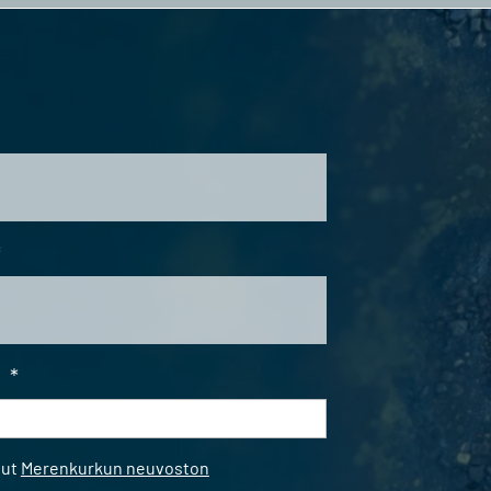
*
i
*
*
nut
Merenkurkun neuvoston