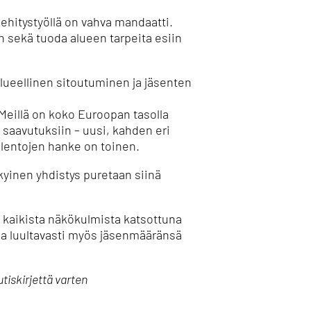
ehitystyöllä on vahva mandaatti.
sekä tuoda alueen tarpeita esiin
lueellinen sitoutuminen ja jäsenten
Meillä on koko Euroopan tasolla
 saavutuksiin – uusi, kahden eri
ölentojen hanke on toinen.
yinen yhdistys puretaan siinä
 kaikista näkökulmista katsottuna
ja luultavasti myös jäsenmääränsä
tiskirjettä varten