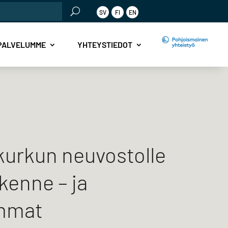
SV
FI
EN
PALVELUMME
YHTEYSTIEDOT
urkun neuvostolle
kenne – ja
mmat