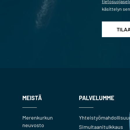
tietosuojase
käsittelyn se
MEISTÄ
PALVELUMME
Merenkurkun
Yhteistyömahdollisuu
neuvosto
Simultaanitulkkaus