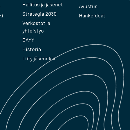
Hallitus ja jäsenet
e
Avustus
Strategia 2030
ki
Hankeideat
Verkostot ja
yhteistyö
EAYY
Historia
Liity jäseneksi