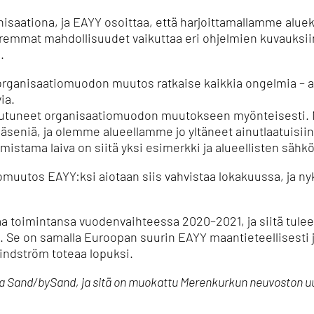
isaationa, ja EAYY osoittaa, että harjoittamallamme aluek
mmat mahdollisuudet vaikuttaa eri ohjelmien kuvauksiin 
.
 organisaatiomuodon muutos ratkaise kaikkia ongelmia – a
ia.
uhtautuneet organisaatiomuodon muutokseen myönteisesti. 
jäseniä, ja olemme alueellamme jo yltäneet ainutlaatuisiin
stama laiva on siitä yksi esimerkki ja alueellisten sähk
uutos EAYY:ksi aiotaan siis vahvistaa lokakuussa, ja nyk
a toimintansa vuodenvaihteessa 2020–2021, ja siitä tulee
 Se on samalla Euroopan suurin EAYY maantieteellisesti 
ndström toteaa lopuksi.
na Sand/bySand, ja sitä on muokattu Merenkurkun neuvoston uu