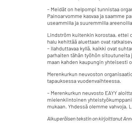
– Meidät on helpompi tunnistaa organ
Painoarvomme kasvaa ja saamme pare
useammilla ja suuremmilla areenoilla
Lindström kuitenkin korostaa, ettei
halu kehittää aluettaan ovat ratkaisev
– Ilahduttavaa kyllä, kaikki ovat s
parhaiten tähän työhön sitoutuneita 
maan kahden kaupungin yhteisesti omi
Merenkurkun neuvoston organisaatiom
tapauksessa vuodenvaihteessa.
– Merenkurkun neuvosto EAYY aloitta
mielenkiintoinen yhteistyökumppani.
mukaan. Yhdessä olemme vahvoja, Li
Alkuperäisen tekstin on kirjoittanut An