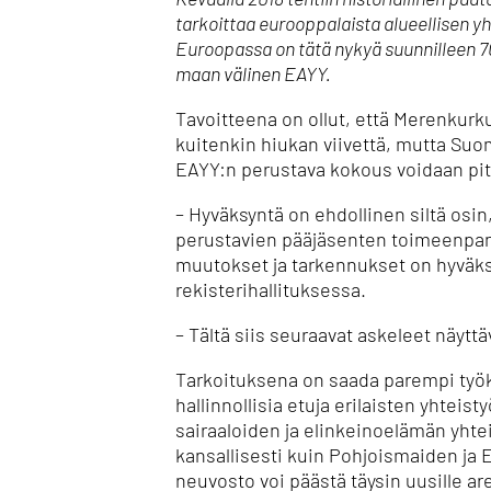
tarkoittaa eurooppalaista alueellisen yh
Euroopassa on tätä nykyä suunnilleen 
maan välinen EAYY.
Tavoitteena on ollut, että Merenkur
kuitenkin hiukan viivettä, mutta Suo
EAYY:n perustava kokous voidaan pit
– Hyväksyntä on ehdollinen siltä osin
perustavien pääjäsenten toimeenpant
muutokset ja tarkennukset on hyväks
rekisterihallituksessa.
– Tältä siis seuraavat askeleet näyt
Tarkoituksena on saada parempi työka
hallinnollisia etuja erilaisten yhteis
sairaaloiden ja elinkeinoelämän yht
kansallisesti kuin Pohjoismaiden ja 
neuvosto voi päästä täysin uusille ar