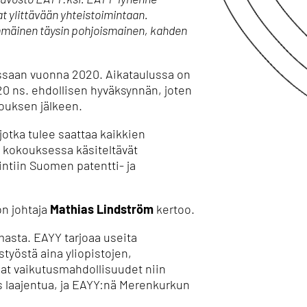
at ylittävään yhteistoimintaan.
mmäinen täysin pohjoismainen, kahden
ussaan vuonna 2020. Aikataulussa on
20 ns. ehdollisen hyväksynnän, joten
ouksen jälkeen.
jotka tulee saattaa kaikkien
 kokouksessa käsiteltävät
ntiin Suomen patentti- ja
on johtaja
Mathias Lindström
kertoo.
masta. EAYY tarjoaa useita
styöstä aina yliopistojen,
at vaikutusmahdollisuudet niin
ös laajentua, ja EAYY:nä Merenkurkun