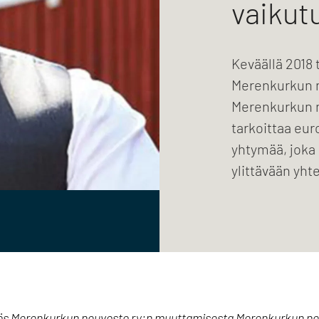
vaikut
Keväällä 2018 
Merenkurkun 
Merenkurkun 
tarkoittaa eur
yhtymää, joka 
ylittävään yht
päätös Merenkurkun neuvosto ry:n muuttamisesta Merenkurkun 