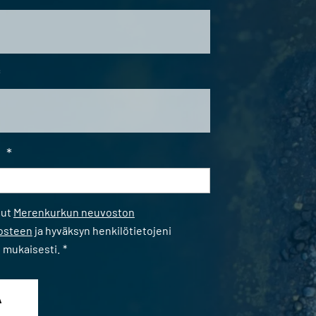
*
i
*
*
nut
Merenkurkun neuvoston
losteen
ja hyväksyn henkilötietojeni
n mukaisesti.
*