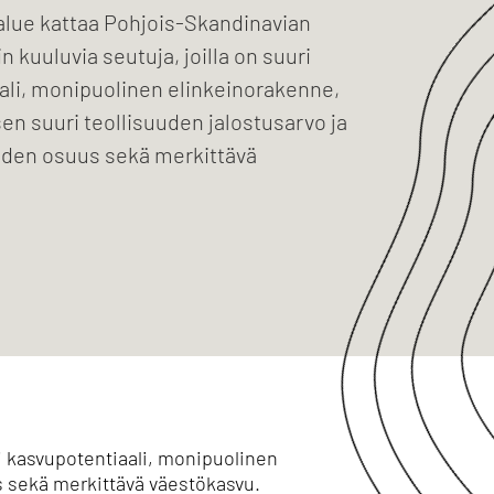
lue kattaa Pohjois-Skandinavian
n kuuluvia seutuja, joilla on suuri
ali, monipuolinen elinkeinorakenne,
en suuri teollisuuden jalostusarvo ja
uuden osuus sekä merkittävä
i kasvupotentiaali, monipuolinen
s sekä merkittävä väestökasvu.