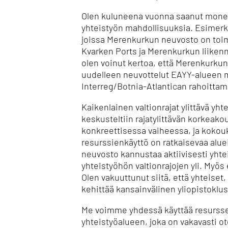
Olen kuluneena vuonna saanut monest
yhteistyön mahdollisuuksia. Esimerkk
joissa Merenkurkun neuvosto on toim
Kvarken Ports ja Merenkurkun liiken
olen voinut kertoa, että Merenkurku
uudelleen neuvottelut EAYY-alueen mu
Interreg/Botnia-Atlantican rahoitta
Kaikenlainen valtionrajat ylittävä yh
keskusteltiin rajatylittävän korkeako
konkreettisessa vaiheessa, ja kokouks
resurssienkäyttö on ratkaisevaa alue
neuvosto kannustaa aktiivisesti yhte
yhteistyöhön valtionrajojen yli. Myös
Olen vakuuttunut siitä, että yhteise
kehittää kansainvälinen yliopistoklus
Me voimme yhdessä käyttää resurssej
yhteistyöalueen, joka on vakavasti ot