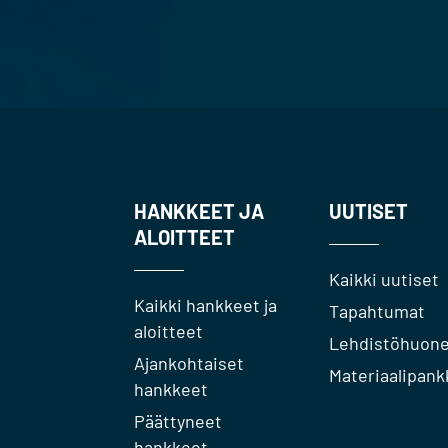
HANKKEET JA
UUTISET
ALOITTEET
Kaikki uutiset
Kaikki hankkeet ja
Tapahtumat
aloitteet
Lehdistöhuon
Ajankohtaiset
Materiaalipank
hankkeet
Päättyneet
hankkeet