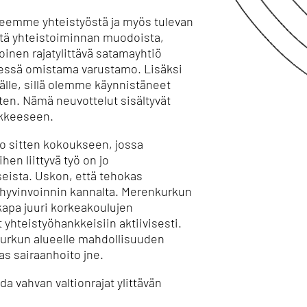
ueemme yhteistyöstä ja myös tulevan
istä yhteistoiminnan muodoista,
inen rajatylittävä satamayhtiö
dessä omistama varustamo. Lisäksi
älle, sillä olemme käynnistäneet
ten. Nämä neuvottelut sisältyvät
nkkeeseen.
ko sitten kokoukseen, jossa
en liittyvä työ on jo
seista. Uskon, että tehokas
a hyvinvoinnin kannalta. Merenkurkun
kapa juuri korkeakoulujen
 yhteistyöhankkeisiin aktiivisesti.
nkurkun alueelle mahdollisuuden
as sairaanhoito jne.
 vahvan valtionrajat ylittävän