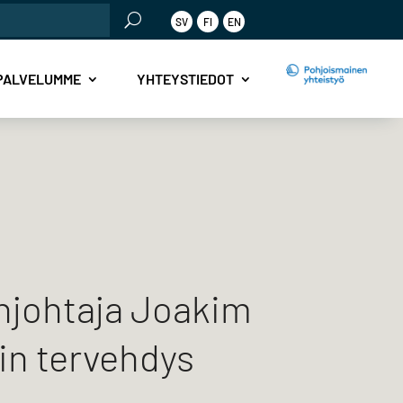
SV
FI
EN
PALVELUMME
YHTEYSTIEDOT
johtaja Joakim
in tervehdys