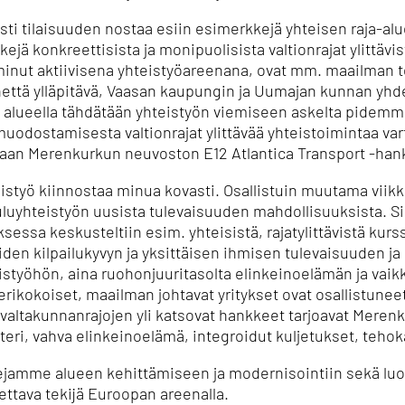
i tilaisuuden nostaa esiin esimerkkejä yhteisen raja-al
ejä konkreettisista ja monipuolisista valtionrajat ylittäv
inut aktiivisena yhteistyöareenana, ovat mm. maailman to
nettä ylläpitävä, Vaasan kaupungin ja Uumajan kunnan yh
n alueella tähdätään yhteistyön viemiseen askelta pidemm
odostamisesta valtionrajat ylittävää yhteistoimintaa var
maan Merenkurkun neuvoston E12 Atlantica Transport -ha
teistyö kiinnostaa minua kovasti. Osallistuin muutama viik
uluyhteistyön uusista tulevaisuuden mahdollisuuksista. Siih
essa keskusteltiin esim. yhteisistä, rajatylittävistä kurs
iden kilpailukyvyn ja yksittäisen ihmisen tulevaisuuden j
istyöhön, aina ruohonjuuritasolta elinkeinoelämän ja vaik
 erikokoiset, maailman johtavat yritykset ovat osallistuneet
t, valtakunnanrajojen yli katsovat hankkeet tarjoavat Mere
teri, vahva elinkeinoelämä, integroidut kuljetukset, tehok
amme alueen kehittämiseen ja modernisointiin sekä luoda
ettava tekijä Euroopan areenalla.