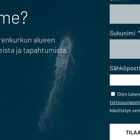
mme?
Sukunimi
erenkurkun alueen
eista ja tapahtumista.
Sähköpost
Samtycke
Olen luke
tietosuojase
käsittelyn se