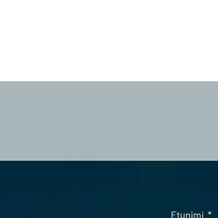
Etunimi
*