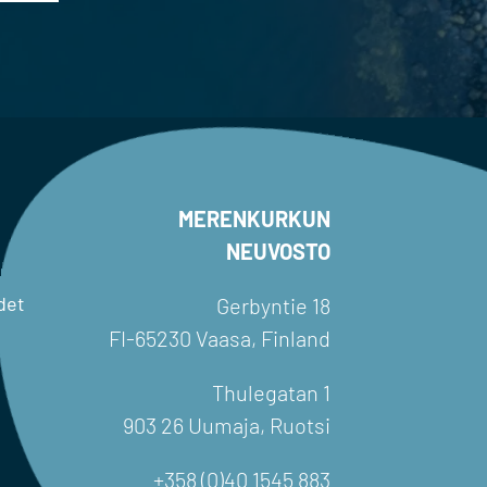
MERENKURKUN
NEUVOSTO
det
Gerbyntie 18
FI-65230 Vaasa, Finland
Thulegatan 1
903 26 Uumaja, Ruotsi
+358 (0)40 1545 883