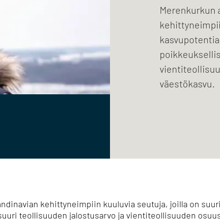
Merenkurkun a
kehittyneimpii
kasvupotentia
poikkeuksellis
vientiteollis
väestökasvu.
dinavian kehittyneimpiin kuuluvia seutuja, joilla on suur
uuri teollisuuden jalostusarvo ja vientiteollisuuden osuu