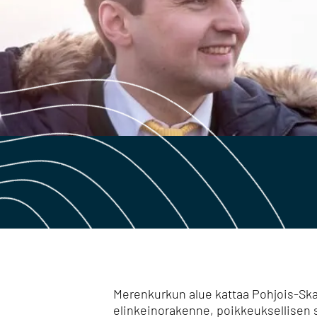
Merenkurkun alue kattaa Pohjois-Skan
elinkeinorakenne, poikkeuksellisen s