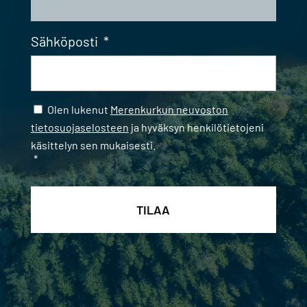
Sähköposti
*
Samtycke
*
Olen lukenut
Merenkurkun neuvoston
tietosuojaselosteen
ja hyväksyn henkilötietojeni
käsittelyn sen mukaisesti.
*