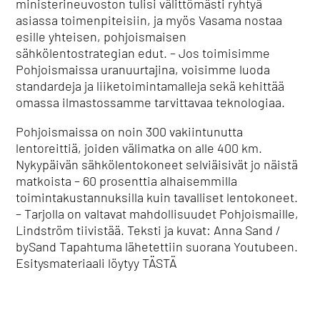
ministerineuvoston tulisi välittömästi ryhtyä
asiassa toimenpiteisiin, ja myös Vasama nostaa
esille yhteisen, pohjoismaisen
sähkölentostrategian edut. – Jos toimisimme
Pohjoismaissa uranuurtajina, voisimme luoda
standardeja ja liiketoimintamalleja sekä kehittää
omassa ilmastossamme tarvittavaa teknologiaa.
Pohjoismaissa on noin 300 vakiintunutta
lentoreittiä, joiden välimatka on alle 400 km.
Nykypäivän sähkölentokoneet selviäisivät jo näistä
matkoista – 60 prosenttia alhaisemmilla
toimintakustannuksilla kuin tavalliset lentokoneet.
– Tarjolla on valtavat mahdollisuudet Pohjoismaille,
Lindström tiivistää. Teksti ja kuvat: Anna Sand /
bySand Tapahtuma lähetettiin suorana Youtubeen.
Esitysmateriaali löytyy TÄSTÄ