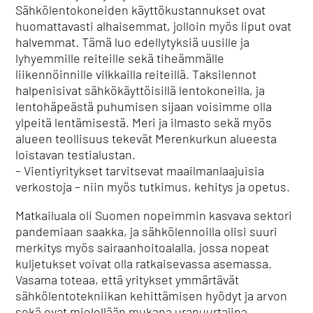
Sähkölentokoneiden käyttökustannukset ovat
huomattavasti alhaisemmat, jolloin myös liput ovat
halvemmat. Tämä luo edellytyksiä uusille ja
lyhyemmille reiteille sekä tiheämmälle
liikennöinnille vilkkailla reiteillä. Taksilennot
halpenisivat sähkökäyttöisillä lentokoneilla, ja
lentohäpeästä puhumisen sijaan voisimme olla
ylpeitä lentämisestä. Meri ja ilmasto sekä myös
alueen teollisuus tekevät Merenkurkun alueesta
loistavan testialustan.
– Vientiyritykset tarvitsevat maailmanlaajuisia
verkostoja – niin myös tutkimus, kehitys ja opetus.
Matkailuala oli Suomen nopeimmin kasvava sektori
pandemiaan saakka, ja sähkölennoilla olisi suuri
merkitys myös sairaanhoitoalalla, jossa nopeat
kuljetukset voivat olla ratkaisevassa asemassa.
Vasama toteaa, että yritykset ymmärtävät
sähkölentotekniikan kehittämisen hyödyt ja arvon
sekä ovat mielellään mukana uranuurtajina.