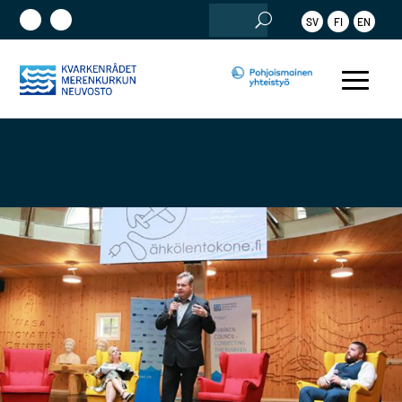
Etsi:
SV
FI
EN