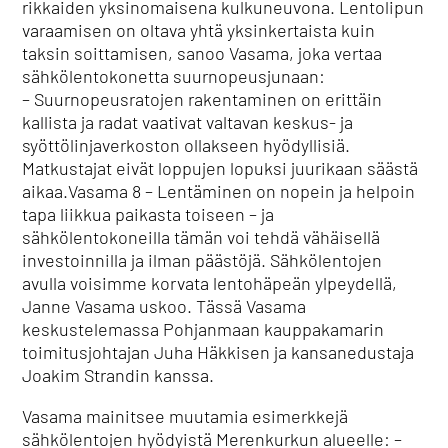
rikkaiden yksinomaisena kulkuneuvona. Lentolipun
varaamisen on oltava yhtä yksinkertaista kuin
taksin soittamisen, sanoo Vasama, joka vertaa
sähkölentokonetta suurnopeusjunaan:
– Suurnopeusratojen rakentaminen on erittäin
kallista ja radat vaativat valtavan keskus- ja
syöttölinjaverkoston ollakseen hyödyllisiä.
Matkustajat eivät loppujen lopuksi juurikaan säästä
aikaa.Vasama 8 – Lentäminen on nopein ja helpoin
tapa liikkua paikasta toiseen – ja
sähkölentokoneilla tämän voi tehdä vähäisellä
investoinnilla ja ilman päästöjä. Sähkölentojen
avulla voisimme korvata lentohäpeän ylpeydellä,
Janne Vasama uskoo. Tässä Vasama
keskustelemassa Pohjanmaan kauppakamarin
toimitusjohtajan Juha Häkkisen ja kansanedustaja
Joakim Strandin kanssa.
Vasama mainitsee muutamia esimerkkejä
sähkölentojen hyödyistä Merenkurkun alueelle: –