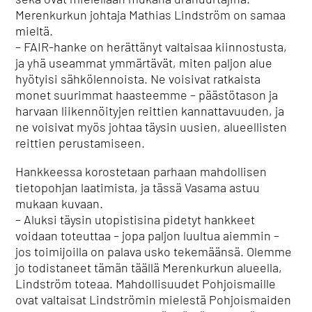
Merenkurkun johtaja Mathias Lindström on samaa
mieltä.
– FAIR-hanke on herättänyt valtaisaa kiinnostusta,
ja yhä useammat ymmärtävät, miten paljon alue
hyötyisi sähkölennoista. Ne voisivat ratkaista
monet suurimmat haasteemme – päästötason ja
harvaan liikennöityjen reittien kannattavuuden, ja
ne voisivat myös johtaa täysin uusien, alueellisten
reittien perustamiseen.
Hankkeessa korostetaan parhaan mahdollisen
tietopohjan laatimista, ja tässä Vasama astuu
mukaan kuvaan.
– Aluksi täysin utopistisina pidetyt hankkeet
voidaan toteuttaa – jopa paljon luultua aiemmin –
jos toimijoilla on palava usko tekemäänsä. Olemme
jo todistaneet tämän täällä Merenkurkun alueella,
Lindström toteaa. Mahdollisuudet Pohjoismaille
ovat valtaisat Lindströmin mielestä Pohjoismaiden