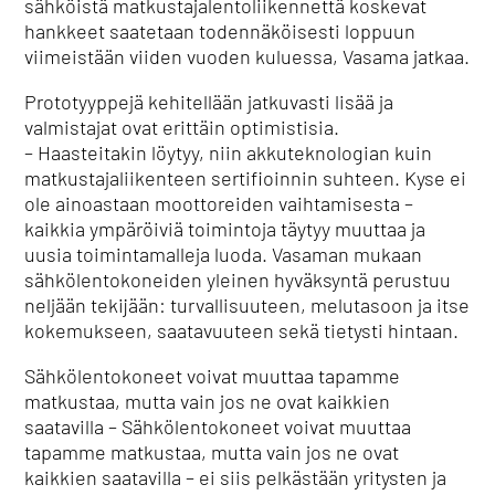
sähköistä matkustajalentoliikennettä koskevat
hankkeet saatetaan todennäköisesti loppuun
viimeistään viiden vuoden kuluessa, Vasama jatkaa.
Prototyyppejä kehitellään jatkuvasti lisää ja
valmistajat ovat erittäin optimistisia.
– Haasteitakin löytyy, niin akkuteknologian kuin
matkustajaliikenteen sertifioinnin suhteen. Kyse ei
ole ainoastaan moottoreiden vaihtamisesta –
kaikkia ympäröiviä toimintoja täytyy muuttaa ja
uusia toimintamalleja luoda. Vasaman mukaan
sähkölentokoneiden yleinen hyväksyntä perustuu
neljään tekijään: turvallisuuteen, melutasoon ja itse
kokemukseen, saatavuuteen sekä tietysti hintaan.
Sähkölentokoneet voivat muuttaa tapamme
matkustaa, mutta vain jos ne ovat kaikkien
saatavilla – Sähkölentokoneet voivat muuttaa
tapamme matkustaa, mutta vain jos ne ovat
kaikkien saatavilla – ei siis pelkästään yritysten ja