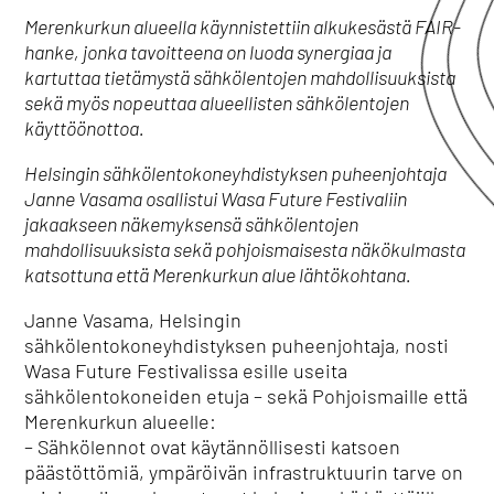
Merenkurkun alueella käynnistettiin alkukesästä FAIR-
hanke, jonka tavoitteena on luoda synergiaa ja
kartuttaa tietämystä sähkölentojen mahdollisuuksista
sekä myös nopeuttaa alueellisten sähkölentojen
käyttöönottoa.
Helsingin sähkölentokoneyhdistyksen puheenjohtaja
Janne Vasama osallistui Wasa Future Festivaliin
jakaakseen näkemyksensä sähkölentojen
mahdollisuuksista sekä pohjoismaisesta näkökulmasta
katsottuna että Merenkurkun alue lähtökohtana.
Janne Vasama, Helsingin
sähkölentokoneyhdistyksen puheenjohtaja, nosti
Wasa Future Festivalissa esille useita
sähkölentokoneiden etuja – sekä Pohjoismaille että
Merenkurkun alueelle:
– Sähkölennot ovat käytännöllisesti katsoen
päästöttömiä, ympäröivän infrastruktuurin tarve on