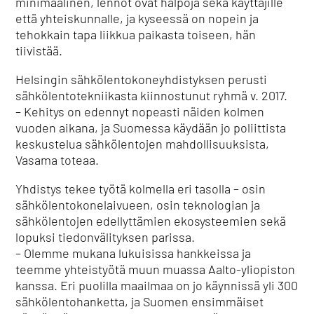
minimaalinen, lennot ovat halpoja sekä käyttäjille
että yhteiskunnalle, ja kyseessä on nopein ja
tehokkain tapa liikkua paikasta toiseen, hän
tiivistää.
Helsingin sähkölentokoneyhdistyksen perusti
sähkölentotekniikasta kiinnostunut ryhmä v. 2017.
– Kehitys on edennyt nopeasti näiden kolmen
vuoden aikana, ja Suomessa käydään jo poliittista
keskustelua sähkölentojen mahdollisuuksista,
Vasama toteaa.
Yhdistys tekee työtä kolmella eri tasolla – osin
sähkölentokonelaivueen, osin teknologian ja
sähkölentojen edellyttämien ekosysteemien sekä
lopuksi tiedonvälityksen parissa.
– Olemme mukana lukuisissa hankkeissa ja
teemme yhteistyötä muun muassa Aalto-yliopiston
kanssa. Eri puolilla maailmaa on jo käynnissä yli 300
sähkölentohanketta, ja Suomen ensimmäiset