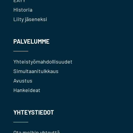
EAYY
Historia
Liity jäseneksi
PALVELUMME
Yhteistyömahdollisuudet
Simultaanitulkkaus
Avustus
Hankeideat
YHTEYSTIEDOT
Ota meihin yhteyttä