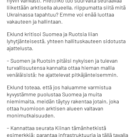
hyvin vahvasti.
Miettiikö tuo suurvalta seuraavaa
liikettään arktisella alueella, riippumatta siitä mitä
Ukrainassa tapahtuu?
Emme voi enää luottaa
vakauteen ja hallintaan.
Eklund kritisoi Suomea ja Ruotsia liian
lyhytjänteisestä, yhteen hallituskauteen sidotusta
ajattelusta.
– Suomen ja Ruotsin pitäisi nykyisen ja tulevan
turvallisuutensa kannalta ottaa hieman mallia
venäläisistä; he ajattelevat pitkäjänteisemmin.
Eklund toteaa, että jos haluamme varmistua
kyvystämme puolustaa Suomea ja muita
niemimaita, meidän täytyy rakentaa jotain, joka
ottaa huomioon arktisen alueen valtavan
monimutkaisuuden.
– Kannattaa seurata Kiinan tämänhetkistä
esimerkkiä; parantaa infrastruktuuria ja tällä tavalla