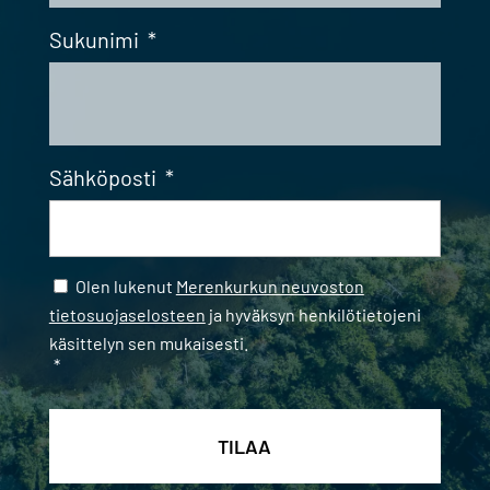
Sukunimi
*
Sähköposti
*
Samtycke
*
Olen lukenut
Merenkurkun neuvoston
tietosuojaselosteen
ja hyväksyn henkilötietojeni
käsittelyn sen mukaisesti.
*