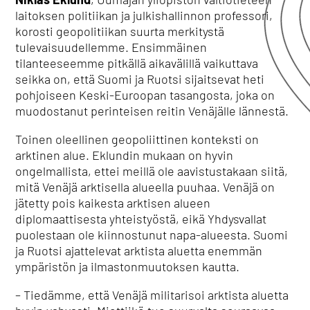
laitoksen politiikan ja julkishallinnon professori,
korosti geopolitiikan suurta merkitystä
tulevaisuudellemme.
Ensimmäinen
tilanteeseemme pitkällä aikavälillä vaikuttava
seikka on, että Suomi ja Ruotsi sijaitsevat heti
pohjoiseen Keski-Euroopan tasangosta, joka on
muodostanut perinteisen reitin Venäjälle lännestä.
Toinen oleellinen geopoliittinen konteksti on
arktinen alue.
Eklundin mukaan on hyvin
ongelmallista, ettei meillä ole aavistustakaan siitä,
mitä Venäjä arktisella alueella puuhaa.
Venäjä on
jätetty pois kaikesta arktisen alueen
diplomaattisesta yhteistyöstä, eikä Yhdysvallat
puolestaan ole kiinnostunut napa-alueesta.
Suomi
ja Ruotsi ajattelevat arktista aluetta enemmän
ympäristön ja ilmastonmuutoksen kautta.
– Tiedämme, että Venäjä militarisoi arktista aluetta