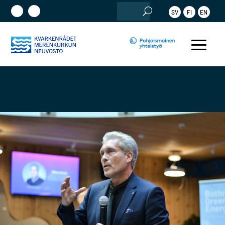
Etsi:
SV
FI
EN