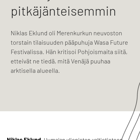
pitkäjänteisemmin
Niklas Eklund oli Merenkurkun neuvoston
torstain tilaisuuden pääpuhuja Wasa Future
Festivalissa. Hän kritisoi Pohjoismaita siitä,
etteivät ne tiedä, mitä Venäjä puuhaa
arktisella alueella.
Niklas Eklund
, Uumajan yliopiston valtiotieteen