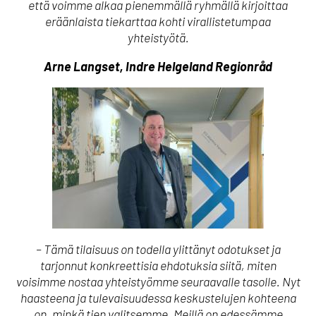
että voimme alkaa pienemmällä ryhmällä kirjoittaa
eräänlaista tiekarttaa kohti virallistetumpaa
yhteistyötä.
Arne Langset, Indre Helgeland Regionråd
– Tämä tilaisuus on todella ylittänyt odotukset ja
tarjonnut konkreettisia ehdotuksia siitä, miten
voisimme nostaa yhteistyömme seuraavalle tasolle. Nyt
haasteena ja tulevaisuudessa keskustelujen kohteena
on, minkä tien valitsemme. Meillä on edessämme