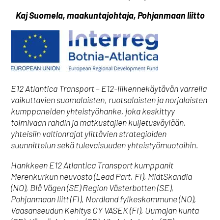
Kaj Suomela, maakuntajohtaja, Pohjanmaan liitto
E12 Atlantica Transport – E12-liikennekäytävän varrella
vaikuttavien suomalaisten, ruotsalaisten ja norjalaisten
kumppaneiden yhteistyöhanke, joka keskittyy
toimivaan rahdin ja matkustajien kuljetusväylään,
yhteisiin valtionrajat ylittävien strategioiden
suunnittelun sekä tulevaisuuden yhteistyömuotoihin.
Hankkeen E12 Atlantica Transport kumppanit
Merenkurkun neuvosto (Lead Part, FI), MidtSkandia
(NO), Blå Vägen (SE) Region Västerbotten (SE),
Pohjanmaan liitt (FI), Nordland fylkeskommune (NO),
Vaasanseudun Kehitys OY VASEK (FI), Uumajan kunta