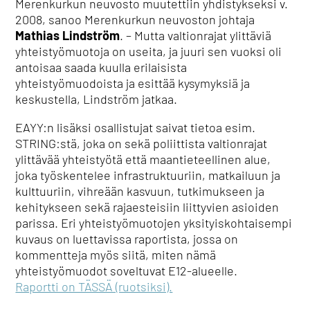
Merenkurkun neuvosto muutettiin yhdistykseksi v.
2008, sanoo Merenkurkun neuvoston johtaja
Mathias Lindström
. – Mutta valtionrajat ylittäviä
yhteistyömuotoja on useita, ja juuri sen vuoksi oli
antoisaa saada kuulla erilaisista
yhteistyömuodoista ja esittää kysymyksiä ja
keskustella, Lindström jatkaa.
EAYY:n lisäksi osallistujat saivat tietoa esim.
STRING:stä, joka on sekä poliittista valtionrajat
ylittävää yhteistyötä että maantieteellinen alue,
joka työskentelee infrastruktuuriin, matkailuun ja
kulttuuriin, vihreään kasvuun, tutkimukseen ja
kehitykseen sekä rajaesteisiin liittyvien asioiden
parissa. Eri yhteistyömuotojen yksityiskohtaisempi
kuvaus on luettavissa raportista, jossa on
kommentteja myös siitä, miten nämä
yhteistyömuodot soveltuvat E12-alueelle.
Raportti on TÄSSÄ (ruotsiksi).