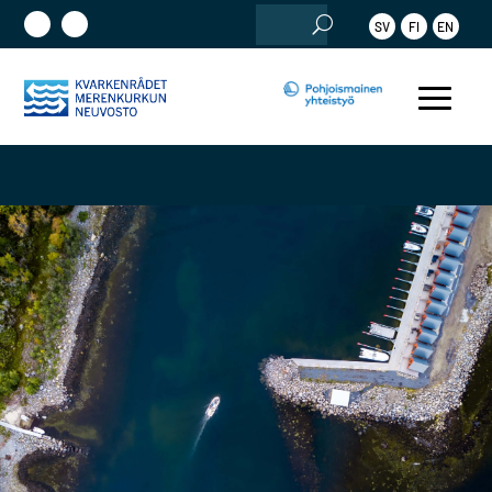
Etsi:
SV
FI
EN