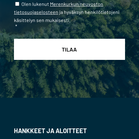
Samtycke
*
Olen lukenut
Merenkurkun neuvoston
tietosuojaselosteen
ja hyväksyn henkilötietojeni
käsittelyn sen mukaisesti.
*
HANKKEET JA ALOITTEET