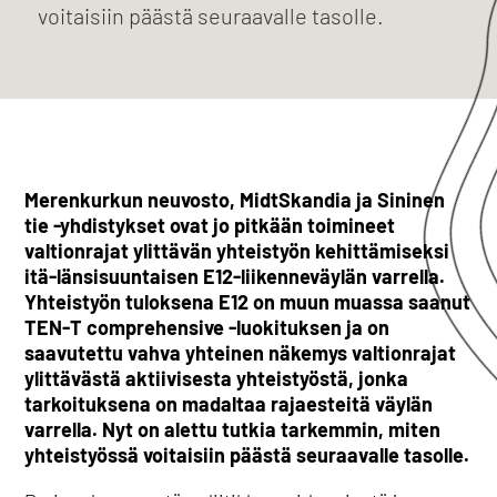
voitaisiin päästä seuraavalle tasolle.
Merenkurkun neuvosto, MidtSkandia ja Sininen
tie -yhdistykset ovat jo pitkään toimineet
valtionrajat ylittävän yhteistyön kehittämiseksi
itä-länsisuuntaisen E12-liikenneväylän varrella.
Yhteistyön tuloksena E12 on muun muassa saanut
TEN-T comprehensive -luokituksen ja on
saavutettu vahva yhteinen näkemys valtionrajat
ylittävästä aktiivisesta yhteistyöstä, jonka
tarkoituksena on madaltaa rajaesteitä väylän
varrella. Nyt on alettu tutkia tarkemmin, miten
yhteistyössä voitaisiin päästä seuraavalle tasolle.