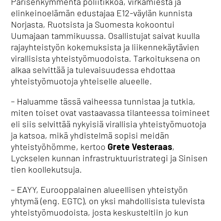
Parisenkymmentä poliitikkoa, virkamiestä ja
elinkeinoelämän edustajaa E12-väylän kunnista
Norjasta, Ruotsista ja Suomesta kokoontui
Uumajaan tammikuussa. Osallistujat saivat kuulla
rajayhteistyön kokemuksista ja liikennekäytävien
virallisista yhteistyömuodoista. Tarkoituksena on
alkaa selvittää ja tulevaisuudessa ehdottaa
yhteistyömuotoja yhteiselle alueelle.
– Haluamme tässä vaiheessa tunnistaa ja tutkia,
miten toiset ovat vastaavassa tilanteessa toimineet
eli siis selvittää nykyisiä virallisia yhteistyömuotoja
ja katsoa, mikä yhdistelmä sopisi meidän
yhteistyöhömme, kertoo
Grete Vesteraas
,
Lyckselen kunnan infrastruktuuristrategi ja Sinisen
tien koollekutsuja.
– EAYY, Eurooppalainen alueellisen yhteistyön
yhtymä (eng. EGTC), on yksi mahdollisista tulevista
yhteistyömuodoista, josta keskusteltiin jo kun