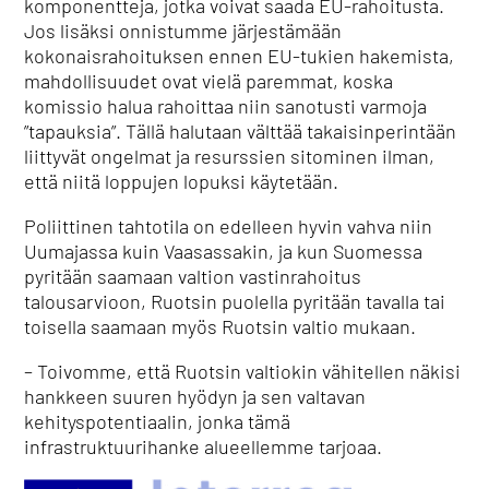
komponentteja, jotka voivat saada EU-rahoitusta.
Jos lisäksi onnistumme järjestämään
kokonaisrahoituksen ennen EU-tukien hakemista,
mahdollisuudet ovat vielä paremmat, koska
komissio halua rahoittaa niin sanotusti varmoja
”tapauksia”. Tällä halutaan välttää takaisinperintään
liittyvät ongelmat ja resurssien sitominen ilman,
että niitä loppujen lopuksi käytetään.
Poliittinen tahtotila on edelleen hyvin vahva niin
Uumajassa kuin Vaasassakin, ja kun Suomessa
pyritään saamaan valtion vastinrahoitus
talousarvioon, Ruotsin puolella pyritään tavalla tai
toisella saamaan myös Ruotsin valtio mukaan.
– Toivomme, että Ruotsin valtiokin vähitellen näkisi
hankkeen suuren hyödyn ja sen valtavan
kehityspotentiaalin, jonka tämä
infrastruktuurihanke alueellemme tarjoaa.