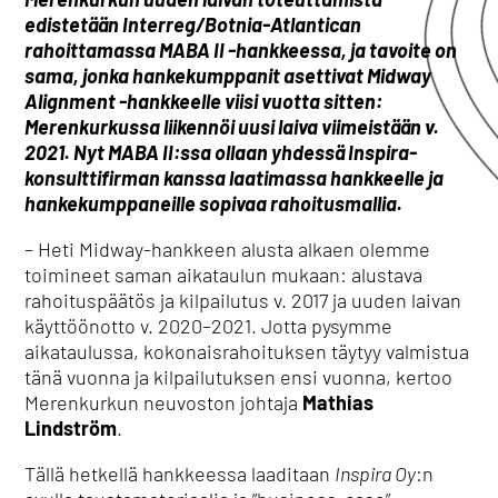
edistetään Interreg/Botnia-Atlantican
rahoittamassa MABA II -hankkeessa, ja tavoite on
sama, jonka hankekumppanit asettivat Midway
Alignment -hankkeelle viisi vuotta sitten:
Merenkurkussa liikennöi uusi laiva viimeistään v.
2021. Nyt MABA II:ssa ollaan yhdessä Inspira-
konsulttifirman kanssa laatimassa hankkeelle ja
hankekumppaneille sopivaa rahoitusmallia.
– Heti Midway-hankkeen alusta alkaen olemme
toimineet saman aikataulun mukaan: alustava
rahoituspäätös ja kilpailutus v. 2017 ja uuden laivan
käyttöönotto v. 2020–2021. Jotta pysymme
aikataulussa, kokonaisrahoituksen täytyy valmistua
tänä vuonna ja kilpailutuksen ensi vuonna, kertoo
Merenkurkun neuvoston johtaja
Mathias
Lindström
.
Tällä hetkellä hankkeessa laaditaan
Inspira Oy
:n