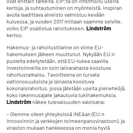
ovat erittäin tärkeitä. EIP:tä on informoitu useita
kertoja, ja suhtautuminen on myönteistä. Inspiran
avulla laadittava aineisto valmistuu kevään
kuluessa, ja vuoden 2017 mittaan saamme selville,
voiko EIP osallistua rahoitukseen,
Lindström
kertoo.
Hakemus- ja rahoitustilanne on viime EU-
hakemuksen jälkeen muuttunut. Nykyään EU:n
puolelta edellytetään, että EU-tukea saavilla
investoinneilla on osin lainarahasta koostuva
rahoitusratkaisu. Tavoitteena on turvata
valtionosuuksista ja lainasta koostuva
kokonaisrahoitus, jossa jätetään useita pienehköjä,
koko rakennusajalle jakautuvia tukihakemuksia.
Lindström
näkee tulevaisuuden valoisana:
– Olemme olleet yhteyksissä INEAan (EU:n
Innovoinnin ja verkkojen toimeenpanovirastoon), ja
viraston mukaan hankkeessa on monia hyviä