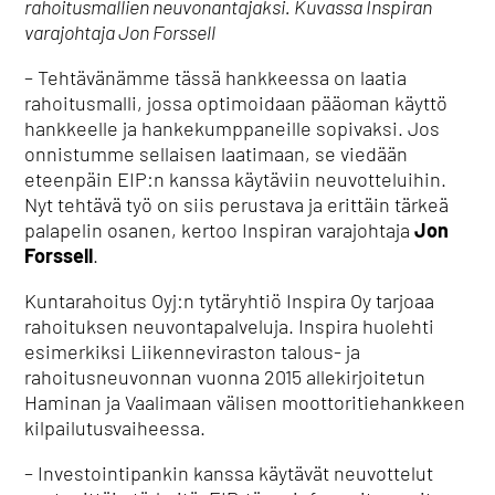
rahoitusmallien neuvonantajaksi. Kuvassa Inspiran
varajohtaja Jon Forssell
– Tehtävänämme tässä hankkeessa on laatia
rahoitusmalli, jossa optimoidaan pääoman käyttö
hankkeelle ja hankekumppaneille sopivaksi. Jos
onnistumme sellaisen laatimaan, se viedään
eteenpäin EIP:n kanssa käytäviin neuvotteluihin.
Nyt tehtävä työ on siis perustava ja erittäin tärkeä
palapelin osanen, kertoo Inspiran varajohtaja
Jon
Forssell
.
Kuntarahoitus Oyj:n tytäryhtiö Inspira Oy tarjoaa
rahoituksen neuvontapalveluja. Inspira huolehti
esimerkiksi Liikenneviraston talous- ja
rahoitusneuvonnan vuonna 2015 allekirjoitetun
Haminan ja Vaalimaan välisen moottoritiehankkeen
kilpailutusvaiheessa.
– Investointipankin kanssa käytävät neuvottelut