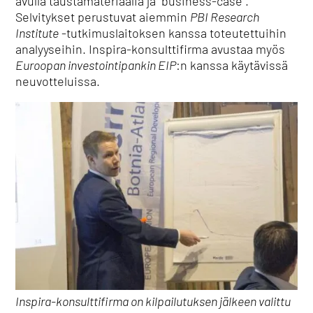
avulla taustamateriaalia ja ”business-case”.
Selvitykset perustuvat aiemmin
PBI Research
Institute
-tutkimuslaitoksen kanssa toteutettuihin
analyyseihin. Inspira-konsulttifirma avustaa myös
Euroopan investointipankin EIP
:n kanssa käytävissä
neuvotteluissa.
Inspira-konsulttifirma on kilpailutuksen jälkeen valittu