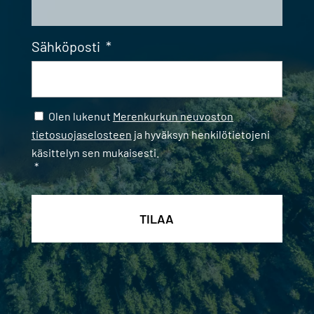
Sähköposti
*
Samtycke
*
Olen lukenut
Merenkurkun neuvoston
tietosuojaselosteen
ja hyväksyn henkilötietojeni
käsittelyn sen mukaisesti.
*