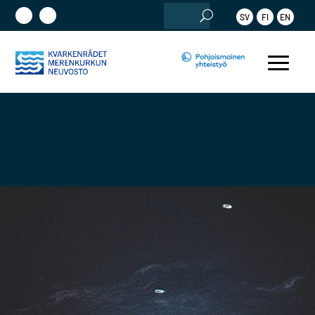
Etsi:
SV
FI
EN