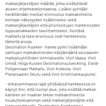
matkanjärjestäjien määrää, jotka sisällyttävät
alueen ohjelmatarjontaansa. Lisäksi pyritään
herättämään median kiinnostus matkakohteita
kohtaan näkyvyyden lisäämiseksi sekä
matkanjärjestäjien että priorisoitujen markkinoiden
loppuasiakkaiden tavoittamiseksi. Kestävä
matkailu ja tasa-arvoisuus ovat hankkeessa
tärkeitä arvoja.
Destination Kvarken -hanke pyrkii lisäämään
valittujen matkakohteiden kävijämääriä seuraavien
matkailuyhtiöiden toimialueella: Visit Vaasa, Visit
Umeå, Höga Kusten Destinationsutveckling, Etelä-
Pohjanmaan Matkailu, Visit Kokkola, Visit
Pietarsaaren Seutu sekä Visit Kristiinankaupunki.
– Aikaisemmassa rajat ylittävässä hankkeessa on
käynyt ilmi, että isompi alue, joka sisältää matkan
kahteen eri maahan tekee matkakohteesta
houkuttelevamman sekä matkanjärjestäjille että
loppuasiakkaalle. Destination Kvarkenissa