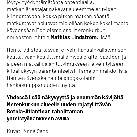
löytyy hyödyntämätöntä potentiaalia;
matkanjärjestäjät näkevät alueemme erityisen
kiinnostavana, koska pitkän matkan päästä
matkustavat haluavat mielellään kokea kaksi maata
käydessään Pohjoismaissa, Merenkurkun
neuvoston johtaja
Mathias Lindström
, lisää.
Hanke edistää kasvua, ei vain kansainvälistymisen
kautta, vaan keskittymällä myös digitalisaatioon ja
alueen matkailualan tutkimukseen ja kehitykseen
kilpailukyvyn parantamiseksi. Tämä on mahdollista
Hanken Svenska handelshögskolanin
hankekumppanuuden myötä.
Yhdessä lisää näkyvyyttä ja enemmän kävijöitä
Merenkurkun alueelle uuden rajatylittävän
Botnia-Atlantican rahoittaman
yhteistyöhankkeen avulla
Kuvat: Anna Sand