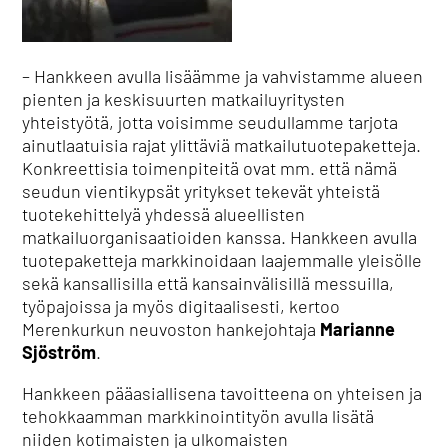
– Hankkeen avulla lisäämme ja vahvistamme alueen
pienten ja keskisuurten matkailuyritysten
yhteistyötä, jotta voisimme seudullamme tarjota
ainutlaatuisia rajat ylittäviä matkailutuotepaketteja.
Konkreettisia toimenpiteitä ovat mm. että nämä
seudun vientikypsät yritykset tekevät yhteistä
tuotekehittelyä yhdessä alueellisten
matkailuorganisaatioiden kanssa. Hankkeen avulla
tuotepaketteja markkinoidaan laajemmalle yleisölle
sekä kansallisilla että kansainvälisillä messuilla,
työpajoissa ja myös digitaalisesti, kertoo
Merenkurkun neuvoston hankejohtaja
Marianne
Sjöström
.
Hankkeen pääasiallisena tavoitteena on yhteisen ja
tehokkaamman markkinointityön avulla lisätä
niiden kotimaisten ja ulkomaisten