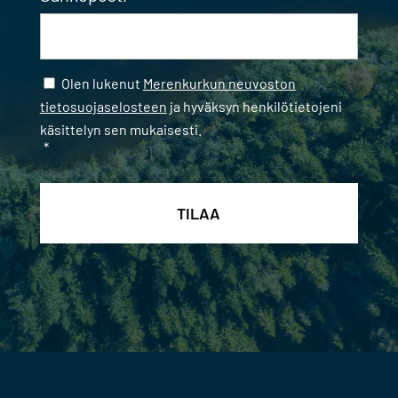
Samtycke
*
Olen lukenut
Merenkurkun neuvoston
tietosuojaselosteen
ja hyväksyn henkilötietojeni
käsittelyn sen mukaisesti.
*