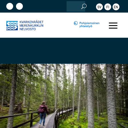
Etsi:
SV
FI
EN