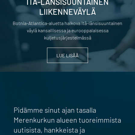
ITÄ-LÄNSISUUNTAINEN
LIIKENNEVÄYLÄ
Botnia-Atlantica-aluetta halkova itä-länsisuuntainen
väylä kansallisessa ja eurooppalaisessa
kuljetusjärjestelmässä
LUE LISÄÄ
Pidämme sinut ajan tasalla
Merenkurkun alueen tuoreimmista
uutisista, hankkeista ja