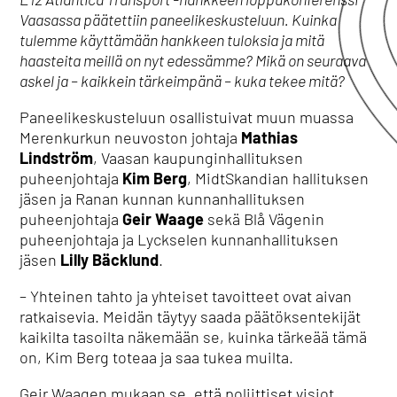
Vaasassa päätettiin paneelikeskusteluun. Kuinka
tulemme käyttämään hankkeen tuloksia ja mitä
haasteita meillä on nyt edessämme? Mikä on seuraava
askel ja – kaikkein tärkeimpänä – kuka tekee mitä?
Paneelikeskusteluun osallistuivat muun muassa
Merenkurkun neuvoston johtaja
Mathias
Lindström
, Vaasan kaupunginhallituksen
puheenjohtaja
Kim Berg
, MidtSkandian hallituksen
jäsen ja Ranan kunnan kunnanhallituksen
puheenjohtaja
Geir Waage
sekä Blå Vägenin
puheenjohtaja ja Lyckselen kunnanhallituksen
jäsen
Lilly Bäcklund
.
– Yhteinen tahto ja yhteiset tavoitteet ovat aivan
ratkaisevia. Meidän täytyy saada päätöksentekijät
kaikilta tasoilta näkemään se, kuinka tärkeää tämä
on, Kim Berg toteaa ja saa tukea muilta.
Geir Waagen mukaan se, että poliittiset visiot