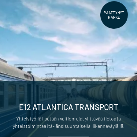
PÄÄTTYNYT
HANKE
E12 ATLANTICA TRANSPORT
Yhteistyöllä lisätään valtionrajat ylittävää tietoa ja
yhteistoimintaa itä-länsisuuntaisella liikenneväylällä.