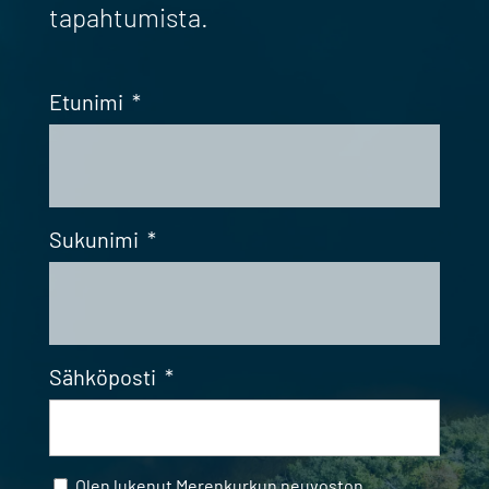
tapahtumista.
Etunimi
*
Sukunimi
*
Sähköposti
*
Samtycke
*
Olen lukenut
Merenkurkun neuvoston