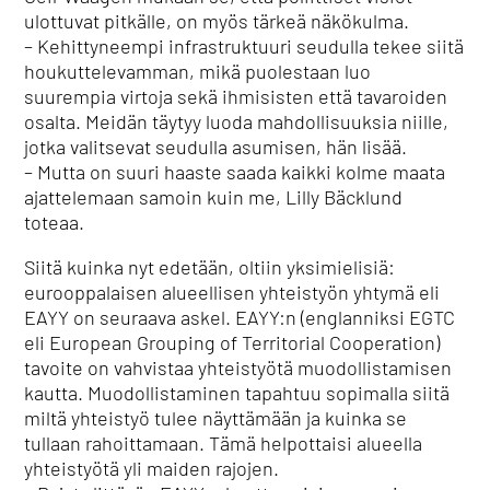
ulottuvat pitkälle, on myös tärkeä näkökulma.
– Kehittyneempi infrastruktuuri seudulla tekee siitä
houkuttelevamman, mikä puolestaan luo
suurempia virtoja sekä ihmisisten että tavaroiden
osalta. Meidän täytyy luoda mahdollisuuksia niille,
jotka valitsevat seudulla asumisen, hän lisää.
– Mutta on suuri haaste saada kaikki kolme maata
ajattelemaan samoin kuin me, Lilly Bäcklund
toteaa.
Siitä kuinka nyt edetään, oltiin yksimielisiä:
eurooppalaisen alueellisen yhteistyön yhtymä eli
EAYY on seuraava askel. EAYY:n (englanniksi EGTC
eli European Grouping of Territorial Cooperation)
tavoite on vahvistaa yhteistyötä muodollistamisen
kautta. Muodollistaminen tapahtuu sopimalla siitä
miltä yhteistyö tulee näyttämään ja kuinka se
tullaan rahoittamaan. Tämä helpottaisi alueella
yhteistyötä yli maiden rajojen.