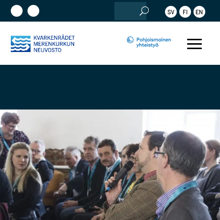
Etsi:
SV
FI
EN