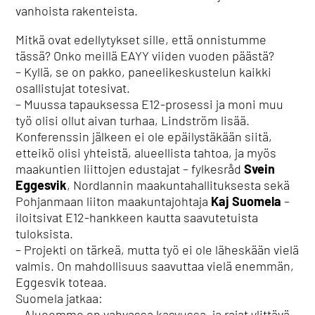
vanhoista rakenteista.
Mitkä ovat edellytykset sille, että onnistumme
tässä? Onko meillä EAYY viiden vuoden päästä?
– Kyllä, se on pakko, paneelikeskustelun kaikki
osallistujat totesivat.
– Muussa tapauksessa E12-prosessi ja moni muu
työ olisi ollut aivan turhaa, Lindström lisää.
Konferenssin jälkeen ei ole epäilystäkään siitä,
etteikö olisi yhteistä, alueellista tahtoa, ja myös
maakuntien liittojen edustajat – fylkesråd
Svein
Eggesvik
, Nordlannin maakuntahallituksesta sekä
Pohjanmaan liiton maakuntajohtaja
Kaj Suomela
–
iloitsivat E12-hankkeen kautta saavutetuista
tuloksista.
– Projekti on tärkeä, mutta työ ei ole läheskään vielä
valmis. On mahdollisuus saavuttaa vielä enemmän,
Eggesvik toteaa.
Suomela jatkaa:
– Alueemme on vahvassa kasvussa, ja rajat ylittävä