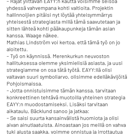
– Rajat ylittävän EAYY:n kautta voisimme seisoa
yhdessä vahvempana kohti valtioita. Projektin
hallinnoijien pitäisi nyt löytää yhteisymmärrys
yhteisestä strategiasta millä tämä saavutetaan ja
sitten lähteä kohti pääkaupunkeja tämän asian
kanssa, Waage näkee.
Mathias Lindström voi kertoa, että tämä työ on jo
aloitettu.
– Työ on käynnissä. Merenkurkun neuvoston
hallituksessa olemme yksimielisiä asiasta, ja uusi
strategiamme on osa tätä työtä. EAYY:llä olisi
valtavan suuri symboliarvo, olisimme edelläkävijöitä
Pohjoismaissa.
– Jotta onnistuisimme tämän kanssa, tarvitaan
konkreettinen tehtävä muotoilla yhteinen strategia
EAYY:n muodostamiseksi. Lisäksi tarvitaan
aikataulu, Bäcklund sanoo ja jatkaa:
– Se saisi suurta kansainvälistä huomiota ja olisi
aivan ainutlaatuista. Ainoastaan jos meillä on vahva
tuki alusta saakka, voimme onnistua ja irrottautua