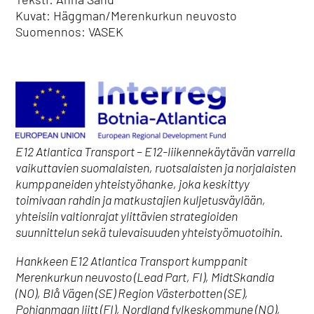
Kuvat: Häggman/Merenkurkun neuvosto
Suomennos: VASEK
E12 Atlantica Transport – E12-liikennekäytävän varrella
vaikuttavien suomalaisten, ruotsalaisten ja norjalaisten
kumppaneiden yhteistyöhanke, joka keskittyy
toimivaan rahdin ja matkustajien kuljetusväylään,
yhteisiin valtionrajat ylittävien strategioiden
suunnittelun sekä tulevaisuuden yhteistyömuotoihin.
Hankkeen E12 Atlantica Transport kumppanit
Merenkurkun neuvosto (Lead Part, FI), MidtSkandia
(NO), Blå Vägen (SE) Region Västerbotten (SE),
Pohjanmaan liitt (FI), Nordland fylkeskommune (NO),