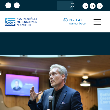
Sök
SV
FI
EN
efter: