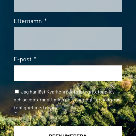
Efternamn
*
E-post
*
Samtycke
*
Jag har läst
Kvarkenrådets integritetspolicy
och accepterar att mina personuppgifter hanteras
i enlighet med denna.
*