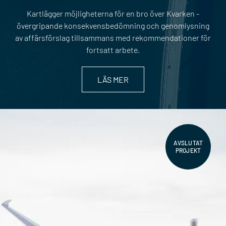
Kartlägger möjligheterna för en bro över Kvarken -
övergripande konsekvensbedömning och genomlysning
av affärsförslag tillsammans med rekommendationer för
fortsatt arbete.
LÄS MER
AVSLUTAT
PROJEKT