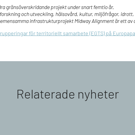
ra gränsöverskridande projekt under snart femtio år,
m, forskning och utveckling, hälsovård, kultur, miljöfrågor, idr
gemensamma infrastrukturprojekt Midway Alignment är ett av 
upperingar för territoriellt samarbete (EGTS) på Europap
Relaterade nyheter