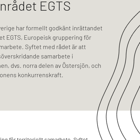
nrådet EGTS
erige har formellt godkänt inrättandet
et EGTS, Europeisk gruppering för
samarbete. Syftet med rådet är att
söverskridande samarbete i
n, dvs. norra delen av Östersjön, och
gionens konkurrenskraft.
g för territoriellt samarbete. Syftet