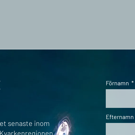
t
Förnamn
*
Efternamn
det senaste inom
r Kvarkenregionen.