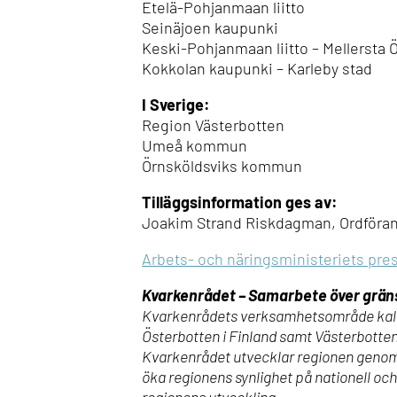
Etelä-Pohjanmaan liitto
Seinäjoen kaupunki
Keski-Pohjanmaan liitto – Mellersta 
Kokkolan kaupunki – Karleby stad
I Sverige:
Region Västerbotten
Umeå kommun
Örnsköldsviks kommun
Tilläggsinformation ges av:
Joakim Strand Riskdagman, Ordförand
Arbets- och näringsministeriets pr
Kvarkenrådet – Samarbete över grä
Kvarkenrådets verksamhetsområde kalla
Österbotten i Finland samt Västerbotte
Kvarkenrådet utvecklar regionen genom 
öka regionens synlighet på nationell och