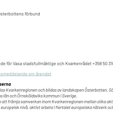
Österbottens förbund
e för Vasa stadsfullmäktige och Kvarkenrådet +358 50 31
essmeddelande om ärendet
nserna
s Kvarkenregionen och bildas av landskapen Österbotten, Sö
ns län och Örnsköldsviks kommun i Sverige.
att främja samverkan inom Kvarkenregionen mellan olika aktö
 europeisk nivå, aktivt arbeta i flertalet europeiska nätverk oc