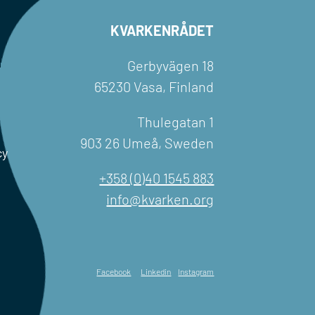
KVARKENRÅDET
Gerbyvägen 18
65230 Vasa, Finland
Thulegatan 1
903 26 Umeå, Sweden
cy
+358 (0)40 1545 883
info@kvarken.org
Facebook
Linkedin
Instagram