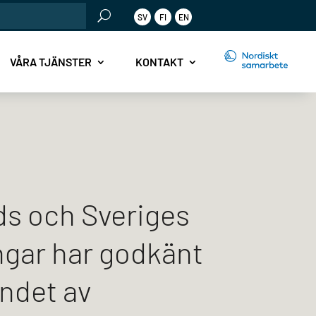
SV
FI
EN
r:
VÅRA TJÄNSTER
KONTAKT
ds och Sveriges
ngar har godkänt
andet av