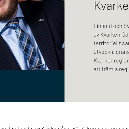
Kvarke
Finland och Sv
av Kvarkenråd
territoriellt 
utveckla grän
Kvarkenregione
att främja re
änt inrättandet av Kvarkenrådet EGTS, Europeisk grupperin