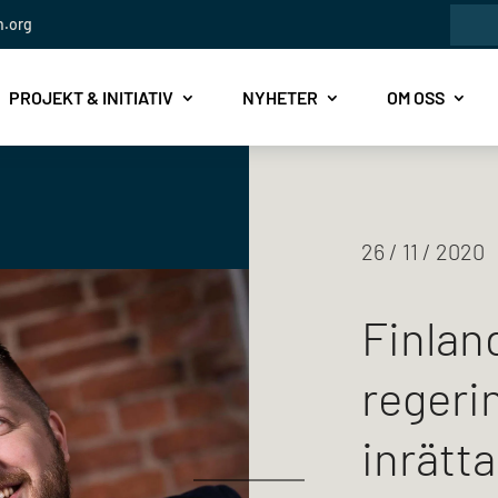
Sök
n.org
efte
PROJEKT & INITIATIV
NYHETER
OM OSS
26 / 11 / 2020
Finlan
regeri
inrätt