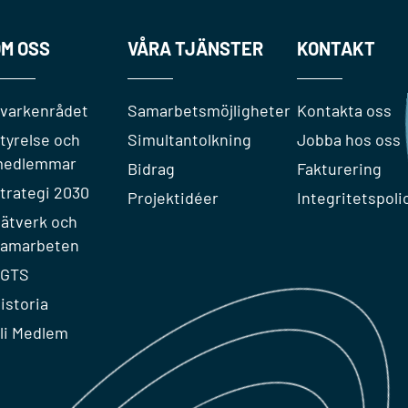
M OSS
VÅRA TJÄNSTER
KONTAKT
varkenrådet
Samarbetsmöjligheter
Kontakta oss
tyrelse och
Simultantolkning
Jobba hos oss
edlemmar
Bidrag
Fakturering
trategi 2030
Projektidéer
Integritetspoli
ätverk och
amarbeten
GTS
istoria
li Medlem