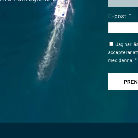
E-post
*
Samtycke
Jag har lä
accepterar at
med denna.
*