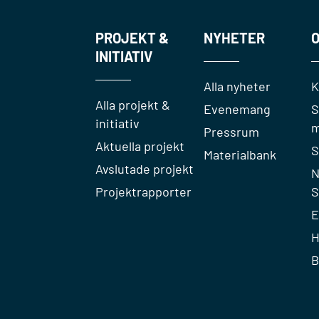
PROJEKT &
NYHETER
O
INITIATIV
Alla nyheter
K
Alla projekt &
Evenemang
S
initiativ
m
Pressrum
Aktuella projekt
S
Materialbank
Avslutade projekt
N
Projektrapporter
S
E
H
B