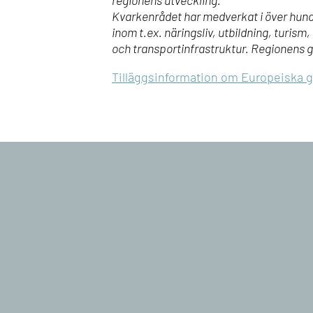
regionens utveckling.
Kvarkenrådet har medverkat i över hund
inom t.ex. näringsliv, utbildning, turis
och transportinfrastruktur. Regionens 
Tilläggsinformation om Europeiska gr