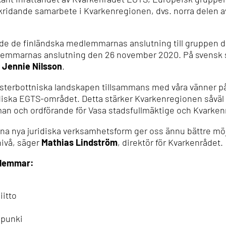
kridande samarbete i Kvarkenregionen, dvs. norra delen a
e de finländska medlemmarnas anslutning till gruppen 
emmarnas anslutning den 26 november 2020. På svensk s
r
Jennie Nilsson
.
de österbottniska landskapen tillsammans med våra vänner p
ordiska EGTS-området. Detta stärker Kvarkenregionen såvä
man och ordförande för Vasa stadsfullmäktige och Kvarken
nna nya juridiska verksamhetsform ger oss ännu bättre möj
nivå, säger
Mathias Lindström
, direktör för Kvarkenrådet.
dlemmar:
iitto
upunki