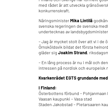
med rådet är att utveckla gränsövers
konkurrenskraft.
Näringsminister
Mika Lintilä
godkänd
svenska regeringen de svenska medl
undertecknas av landsbygdsministe
– Jag är mycket stolt över att vi i 
Örnsköldsvik bildat det första heln
gläder sig
Joakim Strand
, riksdags
– En lång process är nu i mål och de
intressen på nordisk och europeisk 
Kvarkenrådet EGTS grundande me
I Finland:
Österbottens förbund – Pohjanmaan l
Vaasan kaupunki – Vasa stad
Staden Jakobstad – Pietarsaaren ka