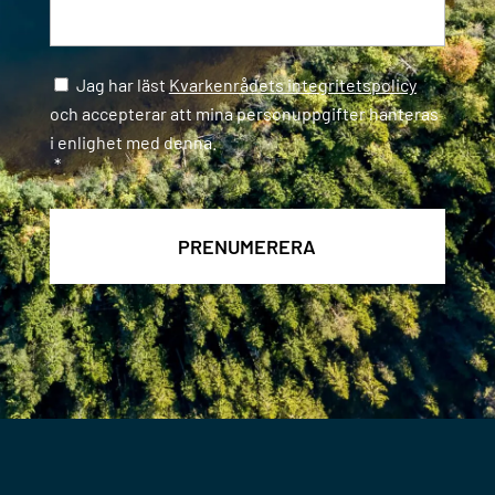
Samtycke
*
Jag har läst
Kvarkenrådets integritetspolicy
och accepterar att mina personuppgifter hanteras
i enlighet med denna.
*