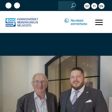
Sök
SV
FI
EN
efter: