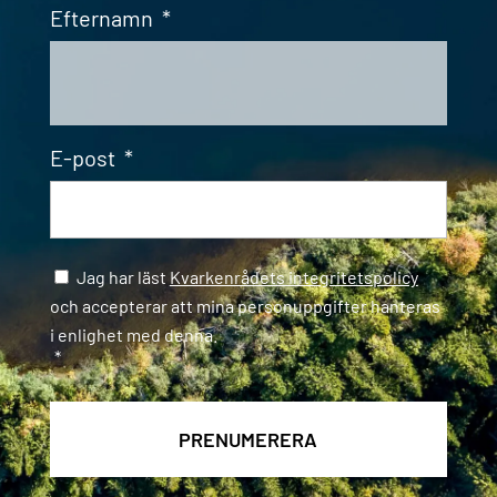
Efternamn
*
E-post
*
Samtycke
*
Jag har läst
Kvarkenrådets integritetspolicy
och accepterar att mina personuppgifter hanteras
i enlighet med denna.
*