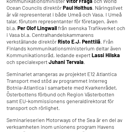
kommunikationsminister
Vitor Fraga
och World
Ocean Councils direktör
Paul Holthus
. Näringslivet
är väl representerat i både Umeå och Vasa. I Umeå
talar, förutom representanter för företagen, även
bl.a.
Per Olof Lingwall
från svenska Trafikverket och
i Vasa bl.a. Centralhandelskammarens
verkställande direktör
Risto E.J. Penttilä
. Från
Finlands kommunikationsministerium deltar även
Kommunikationsråd, ledande expert
Lassi Hilska
och specialexpert
Juhani Tervala
.
Seminariet arrangeras av projektet E12 Atlantica
Transport med stöd av programmet Interreg
Botnia-Atlantica i samarbete med Kvarkenrådet,
Österbottens förbund och Region Västerbotten
samt EU-kommissionens generaldirektorat för
transport och rörlighet.
Seminarieserien Motorways of the Sea är en del av
verksamheten inom unionens program Havens