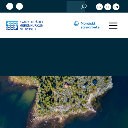
Sök
SV
FI
EN
efter: