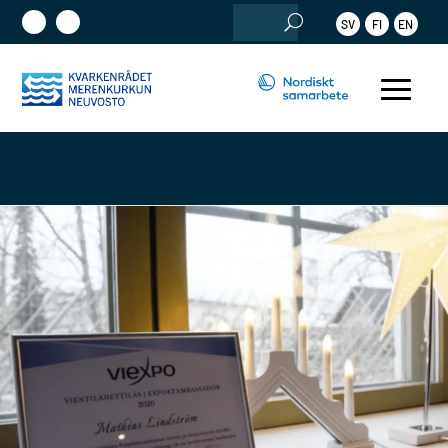
Sök
SV
FI
EN
efter: