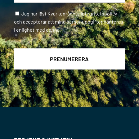
Samtycke
*
Jag har läst
Kvarkenrådets integritetspolicy
och accepterar att mina personuppgifter hanteras
i enlighet med denna.
*