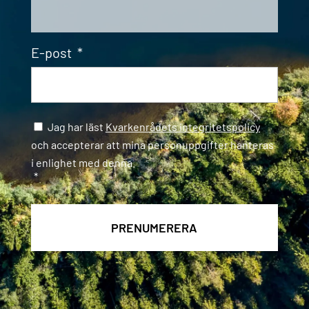
E-post
*
Samtycke
*
Jag har läst
Kvarkenrådets integritetspolicy
och accepterar att mina personuppgifter hanteras
i enlighet med denna.
*