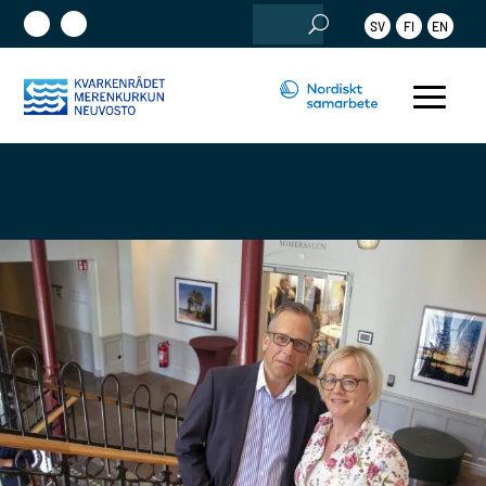
Sök
SV
FI
EN
efter: