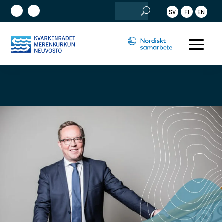
Sök
SV
FI
EN
efter: