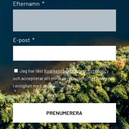
Efternamn
*
E-post
*
Samtycke
*
Jag har läst
Kvarkenrådets integritetspolicy
och accepterar att mina personuppgifter hanteras
i enlighet med denna.
*