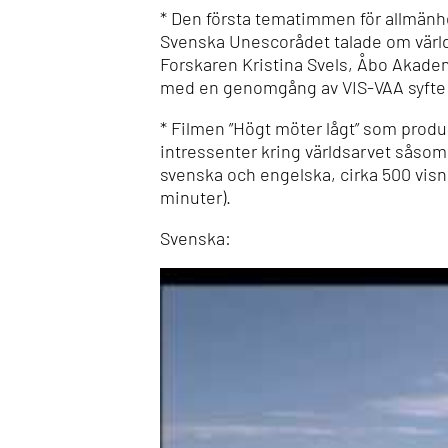
* Den första tematimmen för allmänhe
Svenska Unescorådet talade om världa
Forskaren Kristina Svels, Åbo Akadem
med en genomgång av VIS-VAA syfte
* Filmen ”Högt möter lågt” som produce
intressenter kring världsarvet såsom
svenska och engelska, cirka 500 visn
minuter).
Svenska: