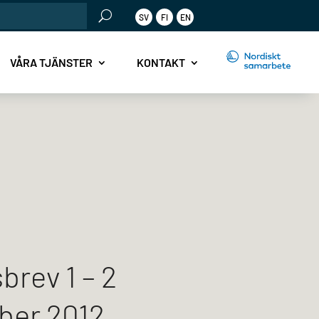
SV
FI
EN
r:
VÅRA TJÄNSTER
KONTAKT
brev 1 – 2
ber 2012