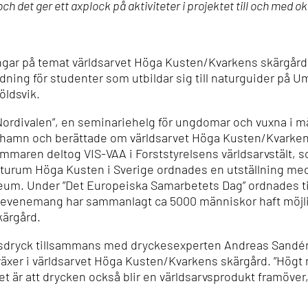
ch det ger ett axplock på aktiviteter i projektet till och med o
ningar på temat världsarvet Höga Kusten/Kvarkens skärgård
ing för studenter som utbildar sig till naturguider på U
ldsvik.
Nordivalen”, en seminariehelg för ungdomar och vuxna i må
ehamn och berättade om världsarvet Höga Kusten/Kvarke
ommaren deltog VIS-VAA i Forststyrelsens världsarvstält,
turum Höga Kusten i Sverige ordnades en utställning me
eum. Under ”Det Europeiska Samarbetets Dag” ordnades ti
a evenemang har sammanlagt ca 5000 människor haft möjlig
kärgård.
arvsdryck tillsammans med dryckesexperten Andreas Sandé
växer i världsarvet Höga Kusten/Kvarkens skärgård. ”Högt 
 är att drycken också blir en världsarvsprodukt framöver, 