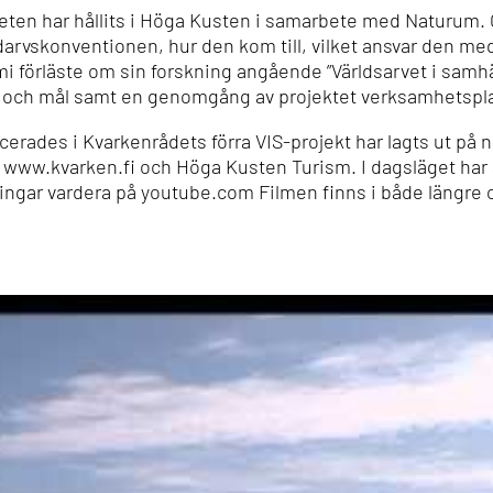
ten har hållits i Höga Kusten i samarbete med Naturum. Gö
rvskonventionen, hur den kom till, vilket ansvar den medf
i förläste om sin forskning angående ”Världsarvet i samhäl
 och mål samt en genomgång av projektet verksamhetspl
rades i Kvarkenrådets förra VIS-projekt har lagts ut på nät
 www.kvarken.fi och Höga Kusten Turism. I dagsläget har al
ingar vardera på youtube.com Filmen finns i både längre o