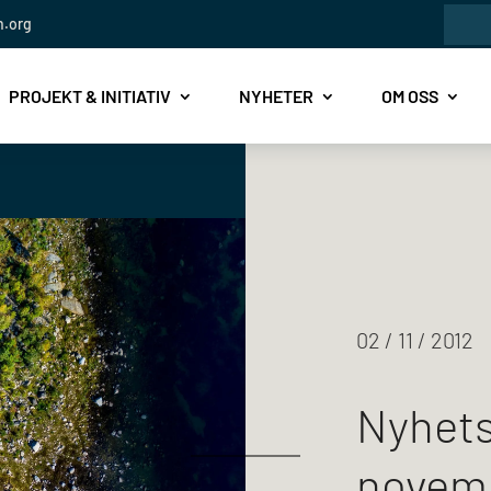
Sök
n.org
efte
PROJEKT & INITIATIV
NYHETER
OM OSS
02 / 11 / 2012
Nyhets
novem