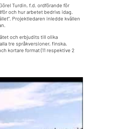
rel Turdin, f.d. ordförande för
ör och hur arbetet bedrivs idag.
let”. Projektledaren inledde kvällen
an.
et och erbjudits till olika
la tre språkversioner, finska,
ch kortare format (11 respektive 2