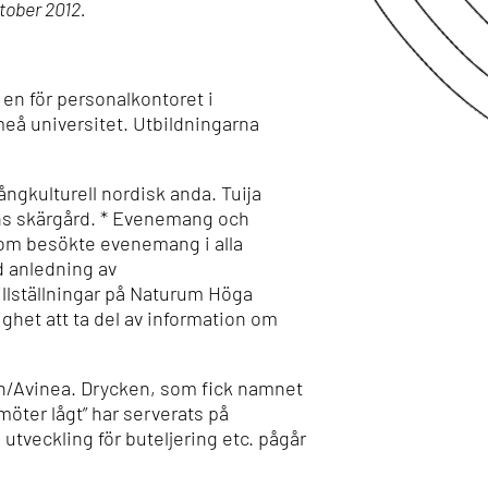
ktober 2012.
 en för personalkontoret i
meå universitet. Utbildningarna
ngkulturell nordisk anda. Tuija
ns skärgård. * Evenemang och
 som besökte evenemang i alla
d anledning av
llställningar på Naturum Höga
het att ta del av information om
n/Avinea. Drycken, som fick namnet
möter lågt” har serverats på
utveckling för buteljering etc. pågår