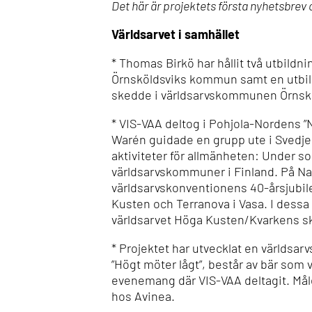
Det här är projektets första nyhetsbrev o
Världsarvet i samhället
* Thomas Birkö har hållit två utbild
Örnsköldsviks kommun samt en utbildn
skedde i världsarvskommunen Örnskö
* VIS-VAA deltog i Pohjola-Nordens ”
Warén guidade en grupp ute i Svedj
aktiviteter för allmänheten: Under s
världsarvskommuner i Finland. På Na
världsarvskonventionens 40-årsjubil
Kusten och Terranova i Vasa. I dess
världsarvet Höga Kusten/Kvarkens s
* Projektet har utvecklat en världs
”Högt möter lågt”, består av bär som 
evenemang där VIS-VAA deltagit. Målet
hos Avinea.