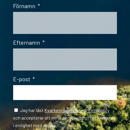
Förnamn
*
Efternamn
*
E-post
*
Samtycke
*
Jag har läst
Kvarkenrådets integritetspolicy
och accepterar att mina personuppgifter hanteras
i enlighet med denna.