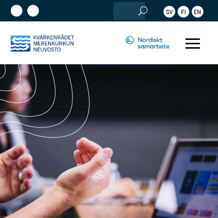
Sök
SV
FI
EN
efter: