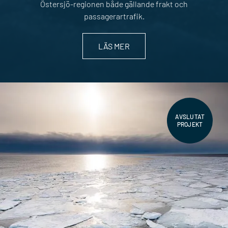
Östersjö-regionen både gällande frakt och
passagerartrafik.
LÄS MER
AVSLUTAT
PROJEKT