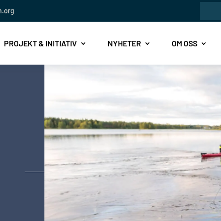
Sök
n.org
efte
PROJEKT & INITIATIV
NYHETER
OM OSS