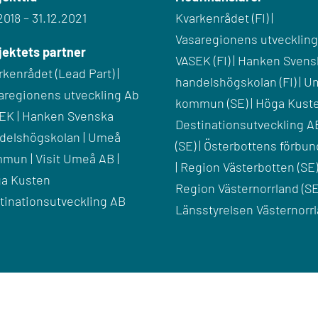
2018 – 31.12.2021
Kvarkenrådet (FI) |
Vasaregionens utvecklin
jektets partner
VASEK (FI) | Hanken Sven
rkenrådet (Lead Part) |
handelshögskolan (FI) | 
aregionens utveckling Ab
kommun (SE) | Höga Kust
EK | Hanken Svenska
Destinationsutveckling A
delshögskolan | Umeå
(SE) | Österbottens förbund
mun | Visit Umeå AB |
| Region Västerbotten (SE) 
a Kusten
Region Västernorrland (SE)
tinationsutveckling AB
Länsstyrelsen Västernorr