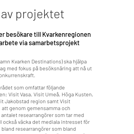
av projektet
er besökare till Kvarkenregionen
rbete via samarbetsprojekt
amn Kvarken Destinations) ska hjälpa
g med fokus på besöksnäring att nå ut
konkurrenskraft.
mrådet som omfattar följande
; Visit Vasa, Visit Umeå, Höga Kusten,
isit Jakobstad region samt Visit
 är, att genom gemensamma och
ka antalet researrangörer som tar med
ll också väcka det mediala intresset för
äl bland researrangörer som bland