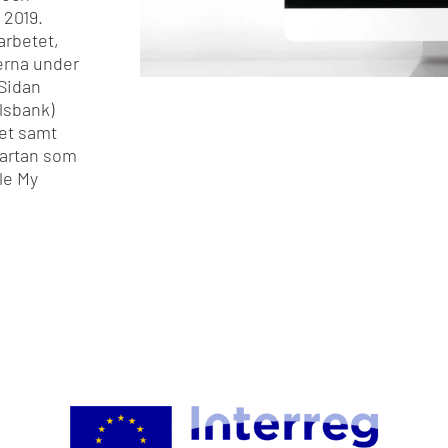
 2019.
arbetet,
erna under
 Sidan
lsbank)
det samt
Kartan som
gle My