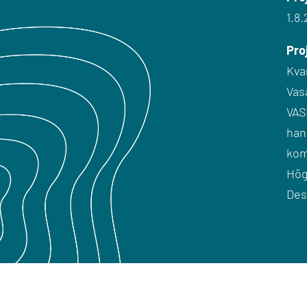
1.8.
Pro
Kva
Vas
VAS
han
kom
Hög
Des