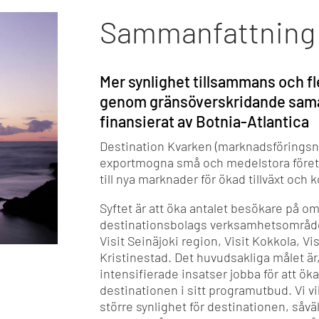
Sammanfattning 
Mer synlighet tillsammans och fl
genom gränsöverskridande sama
finansierat av Botnia-Atlantica
Destination Kvarken (marknadsföringsn
exportmogna små och medelstora företa
till nya marknader för ökad tillväxt och 
Syftet är att öka antalet besökare på o
destinationsbolags verksamhetsområden
Visit Seinäjoki region, Visit Kokkola, V
Kristinestad. Det huvudsakliga målet
intensifierade insatser jobba för att ö
destinationen i sitt programutbud. Vi vi
större synlighet för destinationen, såv