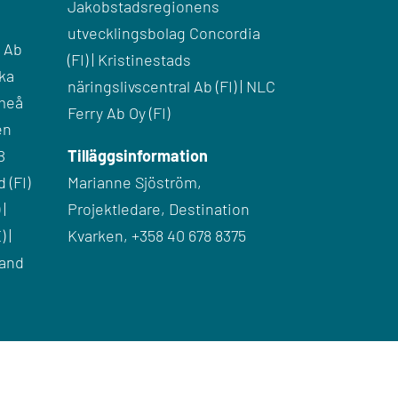
Jakobstadsregionens
utvecklingsbolag Concordia
g Ab
(FI) | Kristinestads
ska
näringslivscentral Ab (FI) | NLC
Umeå
Ferry Ab Oy (FI)
en
B
Tilläggsinformation
 (FI)
Marianne Sjöström,
|
Projektledare, Destination
 |
Kvarken, +358 40 678 8375
land