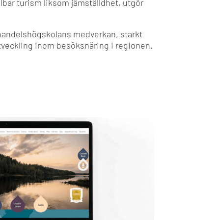
lbar turism liksom jämställdhet, utgör
handelshögskolans medverkan, starkt
utveckling inom besöksnäring i regionen.