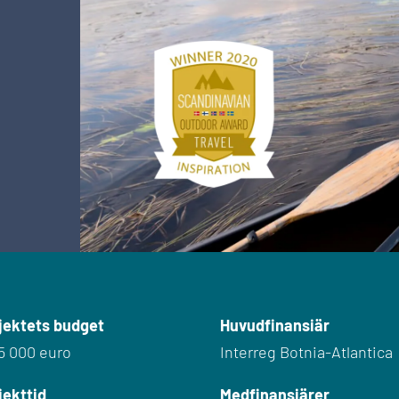
jektets budget
Huvudfinansiär
75 000 euro
Interreg Botnia-Atlantica
jekttid
Medfinansiärer