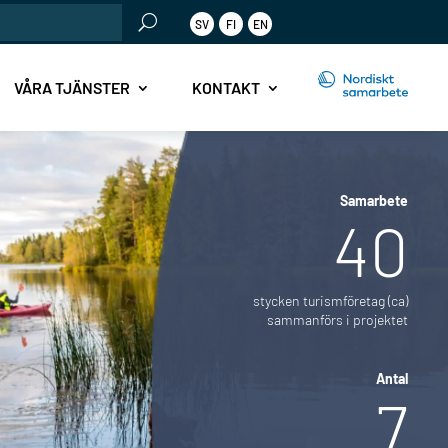
SV
FI
EN
r:
VÅRA TJÄNSTER
KONTAKT
Samarbete
40
stycken turismföretag (ca)
sammanförs i projektet
Antal
7