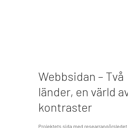
Webbsidan – Två
länder, en värld a
kontraster
Projektets sida med researrangörsledet