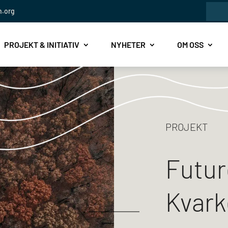
Sök
n.org
efte
PROJEKT & INITIATIV
NYHETER
OM OSS
PROJEKT
Futur
Kvark