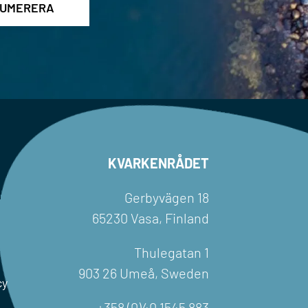
KVARKENRÅDET
Gerbyvägen 18
65230 Vasa, Finland
Thulegatan 1
903 26 Umeå, Sweden
cy
+358 (0)40 1545 883