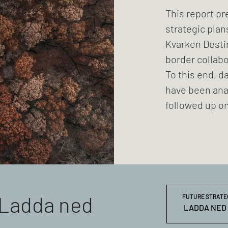
This report pr
strategic plan
Kvarken Destin
border collab
To this end, d
have been anal
followed up on
Ladda ned
FUTURE STRATEG
LADDA NED