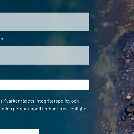
*
*
st
Kvarkenrådets integritetspolicy
och
t mina personuppgifter hanteras i enlighet