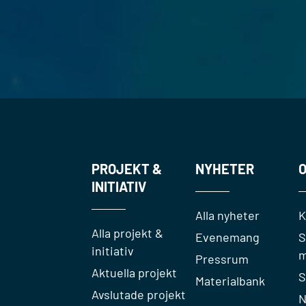
PROJEKT &
NYHETER
O
INITIATIV
Alla nyheter
K
Alla projekt &
Evenemang
S
initiativ
m
Pressrum
Aktuella projekt
S
Materialbank
Avslutade projekt
N