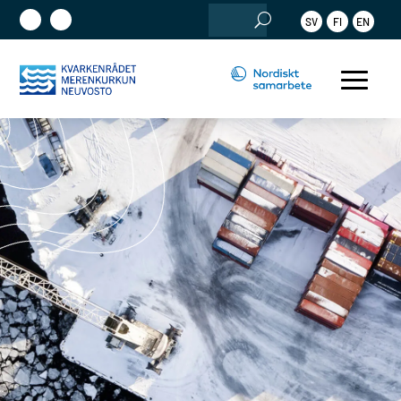
Sök
SV
FI
EN
efter: