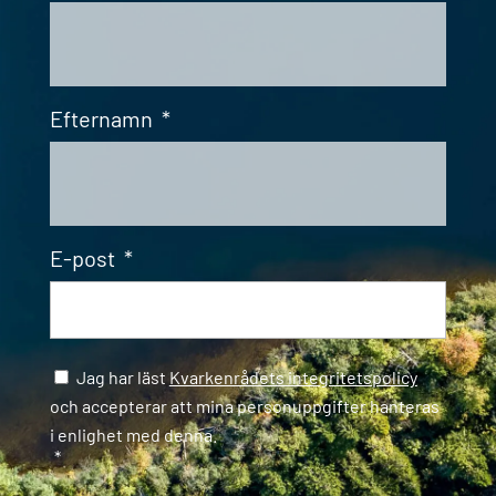
Efternamn
*
E-post
*
Samtycke
*
Jag har läst
Kvarkenrådets integritetspolicy
och accepterar att mina personuppgifter hanteras
i enlighet med denna.
*