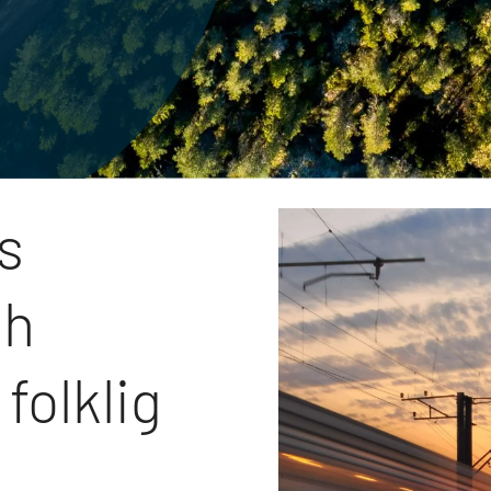
s
ch
folklig