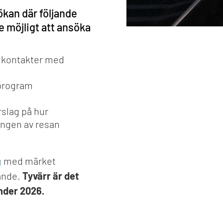
ökan där följande
e möjligt att ansöka
r kontakter med
 program
rslag på hur
ingen av resan
g
med märket
ande.
Tyvärr är det
nder 2026.