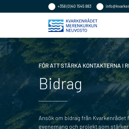
+358 (0)40 1545 883
info@kvarke
FÖR ATT STÄRKA KONTAKTERNA I 
Bidrag
Ansök om bidrag från Kvarkenrådet fö
evenemang och projekt som stärker