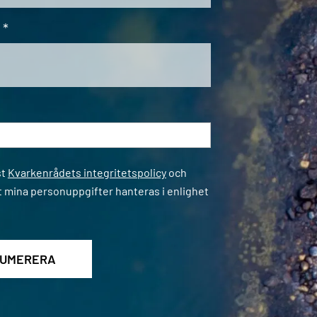
*
*
st
Kvarkenrådets integritetspolicy
och
t mina personuppgifter hanteras i enlighet