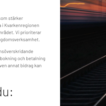
som stärker
a i Kvarkenregionen
rådet. Vi prioriterar
ungdomsverksamhet.
änsöverskridande
av bokning och betalning
även annat bidrag kan
du: