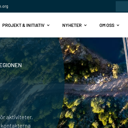
Sök
n.org
efte
PROJEKT & INITIATIV
NYHETER
OM OSS
REGIONEN
r aktiviteter,
 kontakterna