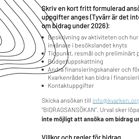
Skriv en kort fritt formulerad ans
uppgifter anges (Tyvärr är det int
om bidrag under 2026):
Beskrivning av aktiviteten och hu
invånare i besökslandet knyts
Tidpunkt, resmål och preliminärt
Budgetuppskattning
Andra finansieringskanaler och fö
Kvarkenrådet kan bidra i finansier
Kontaktuppgifter
Skicka ansökan till
info@kvarken.or
”BIDRAGSANSÖKAN”. Urval sker löp
inte möjligt att ansöka om bidrag u
Villkor och regler för bidrag