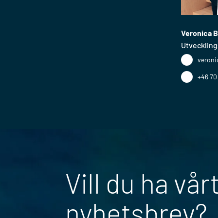
Veronica 
Utvecklin
veroni
+46 70
Vill du ha vår
nyhetsbrev?