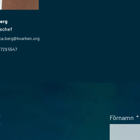
Berg
gschef
ca.berg@kvarken.org
 729 5547
t
Förnamn
*