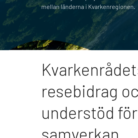
mellan länderna i Kvarkenregionen.
Kvarkenrådet
resebidrag o
understöd för 
samverkan