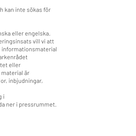
h kan inte sökas för
nska eller engelska.
ingsinsats vill vi att
i informationsmaterial
varkenrådet
tet eller
material är
r, inbjudningar,
 i
dda ner i pressrummet.