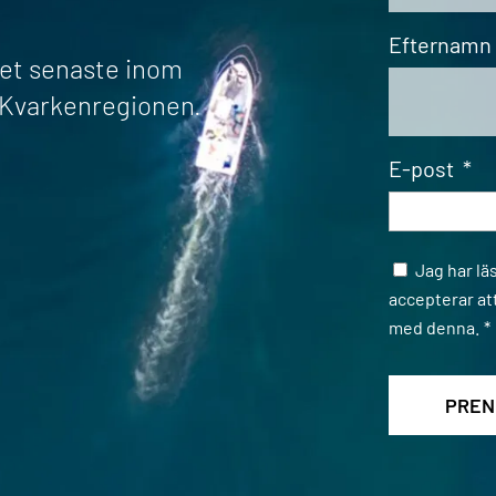
Efternamn
det senaste inom
r Kvarkenregionen.
E-post
*
Samtycke
Jag har lä
accepterar at
med denna.
*