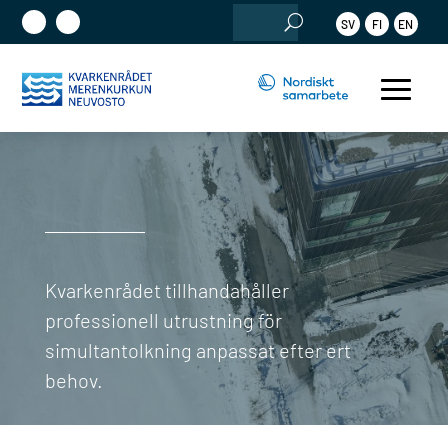
Sök
SV
FI
EN
efter:
Kvarkenrådet tillhandahåller
professionell utrustning för
simultantolkning anpassat efter ert
behov.