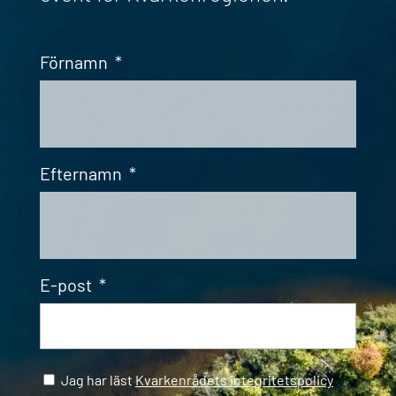
Förnamn
*
Efternamn
*
E-post
*
Samtycke
*
Jag har läst
Kvarkenrådets integritetspolicy