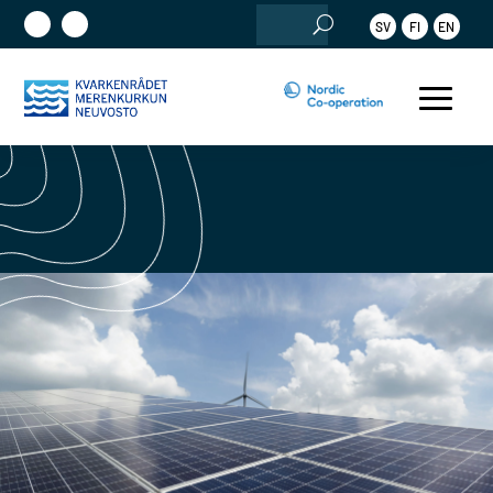
Search
SV
FI
EN
for: