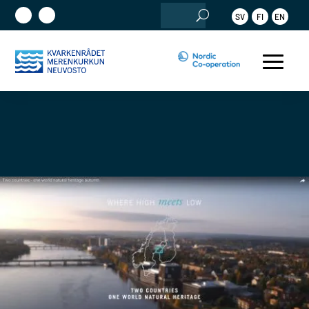
Search
SV
FI
EN
for: