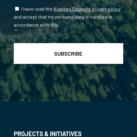
Samtycke
*
I have read the
Kvarken Councils privacy policy
and accept that my personal data is handled in
accordance with this.
*
PROJECTS & INITIATIVES