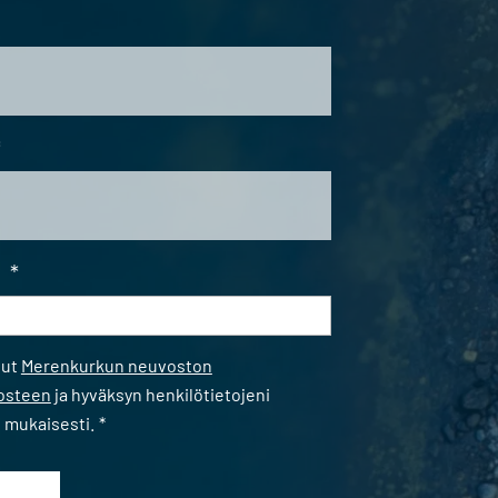
*
i
*
*
nut
Merenkurkun neuvoston
losteen
ja hyväksyn henkilötietojeni
n mukaisesti.
*