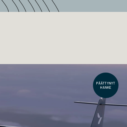
PÄÄTTYNYT
HANKE