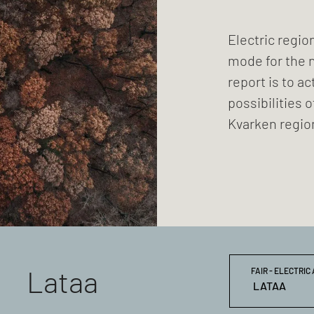
Electric region
mode for the n
report is to a
possibilities o
Kvarken regio
Lataa
FAIR - ELECTRIC
LATAA