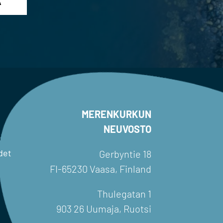
MERENKURKUN
NEUVOSTO
det
Gerbyntie 18
FI-65230 Vaasa, Finland
Thulegatan 1
903 26 Uumaja, Ruotsi