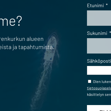
Etunimi
*
mme?
Sukunimi
erenkurkun alueen
eista ja tapahtumista.
Sähköpost
Samtycke
Olen luke
tietosuojase
käsittelyn se