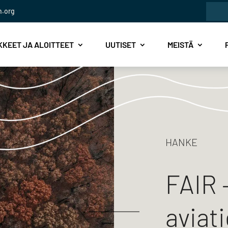
Etsi:
n.org
KEET JA ALOITTEET
UUTISET
MEISTÄ
HANKE
FAIR 
aviat