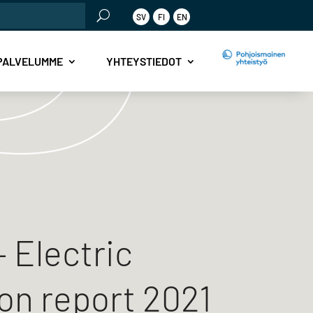
SV
FI
EN
PALVELUMME
YHTEYSTIEDOT
– Electric
ion report 2021