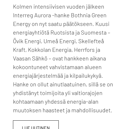
Kolmen intensiivisen vuoden jälkeen
Interreg Aurora -hanke Bothnia Green
Energy on nyt saatu päätökseen. Kuusi
energiayhtiötä Ruotsista ja Suomesta –
Övik Energi, Umeå Energi, Skellefteå
Kraft, Kokkolan Energia, Herrfors ja
Vaasan Sähkö – ovat hankkeen aikana
kokoontuneet vahvistamaan alueen
energiajärjestelmää ja kilpailukykyä.
Hanke on ollut ainutlaatuinen, sillä se on
yhdistänyt toimijoita yli valtiorajojen
kohtaamaan yhdessä energia-alan
muutoksen haasteet ja mahdollisuudet.
LUE UUTINEN