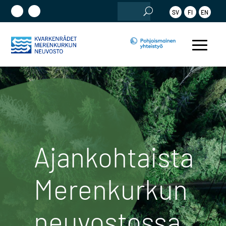
Etsi:
SV
FI
EN
Ajankohtaista
Merenkurkun
neuvostossa