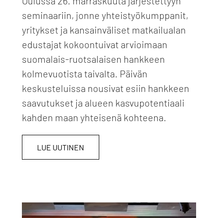
Oulussa 26. marraskuuta järjestettyyn
seminaariin, jonne yhteistyökumppanit,
yritykset ja kansainväliset matkailualan
edustajat kokoontuivat arvioimaan
suomalais-ruotsalaisen hankkeen
kolmevuotista taivalta. Päivän
keskusteluissa nousivat esiin hankkeen
saavutukset ja alueen kasvupotentiaali
kahden maan yhteisenä kohteena.
LUE UUTINEN