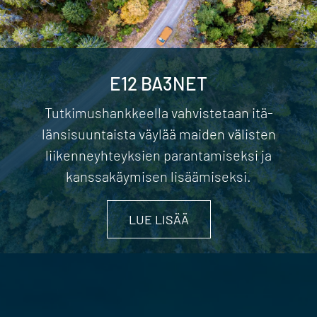
E12 BA3NET
Tutkimushankkeella vahvistetaan itä-
länsisuuntaista väylää maiden välisten
liikenneyhteyksien parantamiseksi ja
kanssakäymisen lisäämiseksi.
LUE LISÄÄ