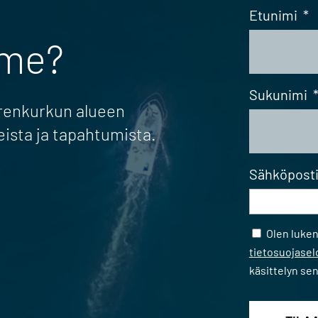
Etunimi
*
mme?
Sukunimi
erenkurkun alueen
eista ja tapahtumista.
Sähköpost
Samtycke
Olen luke
tietosuojase
käsittelyn se