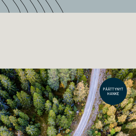
PÄÄTTYNYT
HANKE