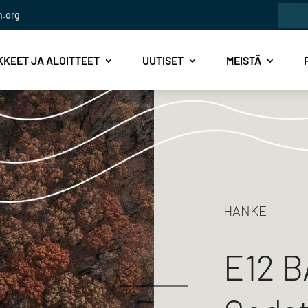
Etsi:
n.org
KEET JA ALOITTEET
UUTISET
MEISTÄ
HANKE
E12 