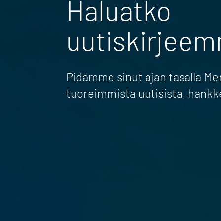
Haluatko
uutiskirjee
Pidämme sinut ajan tasalla M
tuoreimmista uutisista, hankk