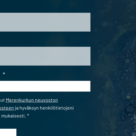
*
i
*
*
nut
Merenkurkun neuvoston
losteen
ja hyväksyn henkilötietojeni
n mukaisesti.
*