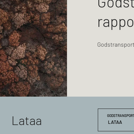
Godst
rappo
Godstransport
Lataa
GODSTRANSPORTE
LATAA