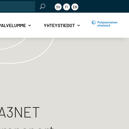
SV
FI
EN
PALVELUMME
YHTEYSTIEDOT
BA3NET