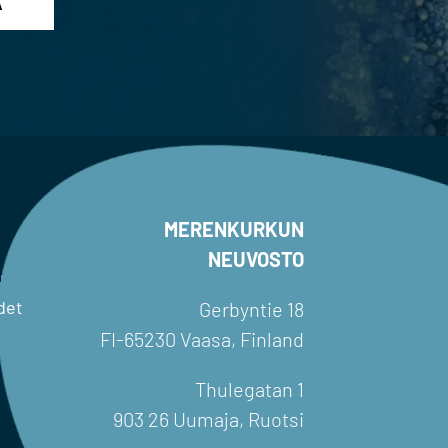
MERENKURKUN
NEUVOSTO
det
Gerbyntie 18
FI-65230 Vaasa, Finland
Thulegatan 1
903 26 Uumaja, Ruotsi