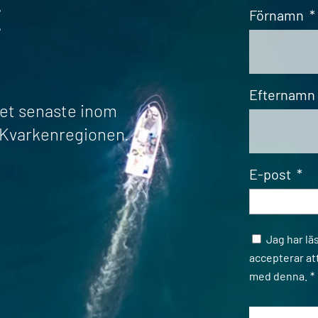
t
Förnamn
*
Efternamn
det senaste inom
r Kvarkenregionen.
E-post
*
Samtycke
Jag har lä
accepterar at
med denna.
*