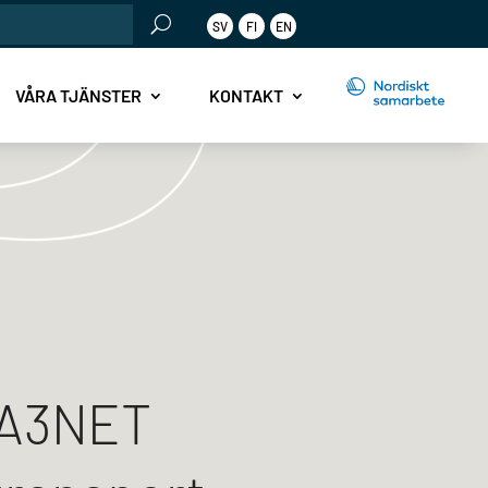
SV
FI
EN
r:
VÅRA TJÄNSTER
KONTAKT
BA3NET