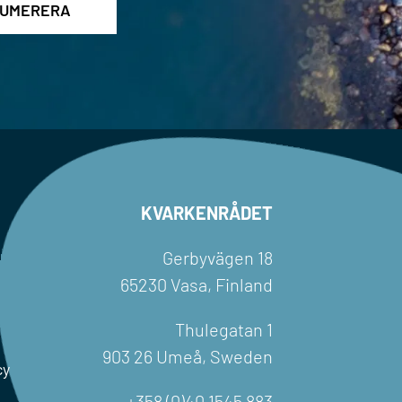
KVARKENRÅDET
Gerbyvägen 18
65230 Vasa, Finland
Thulegatan 1
903 26 Umeå, Sweden
cy
+358 (0)40 1545 883