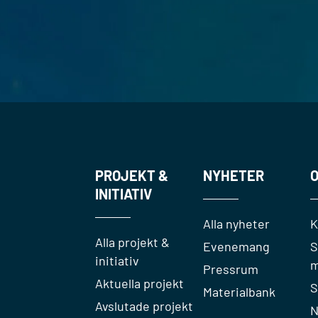
PROJEKT &
NYHETER
O
INITIATIV
Alla nyheter
K
Alla projekt &
Evenemang
S
initiativ
m
Pressrum
Aktuella projekt
S
Materialbank
Avslutade projekt
N