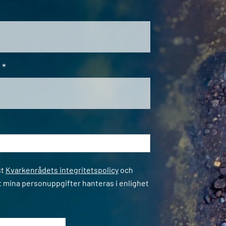
*
*
st
Kvarkenrådets integritetspolicy
och
t mina personuppgifter hanteras i enlighet