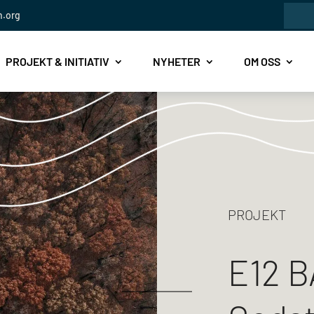
Sök
n.org
efte
PROJEKT & INITIATIV
NYHETER
OM OSS
PROJEKT
E12 