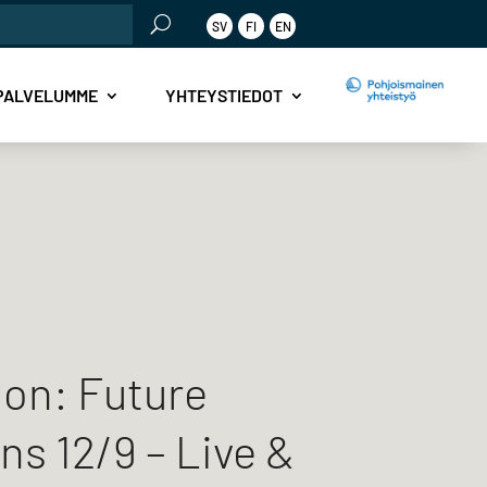
SV
FI
EN
PALVELUMME
YHTEYSTIEDOT
ion: Future
ns 12/9 – Live &