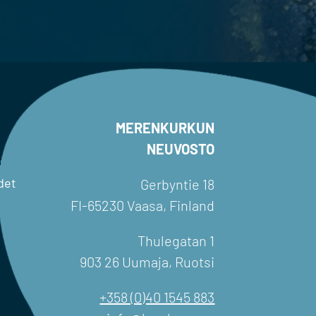
MERENKURKUN
NEUVOSTO
det
Gerbyntie 18
FI-65230 Vaasa, Finland
Thulegatan 1
903 26 Uumaja, Ruotsi
+358 (0)40 1545 883