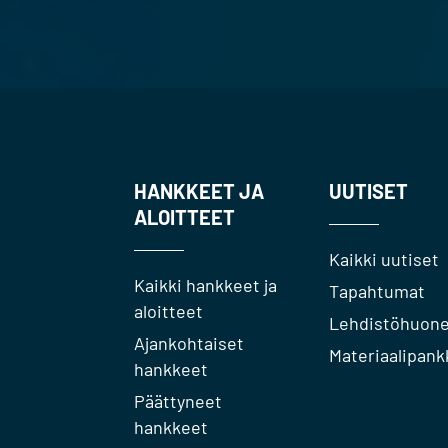
HANKKEET JA
UUTISET
ALOITTEET
Kaikki uutiset
Kaikki hankkeet ja
Tapahtumat
aloitteet
Lehdistöhuon
Ajankohtaiset
Materiaalipank
hankkeet
Päättyneet
hankkeet