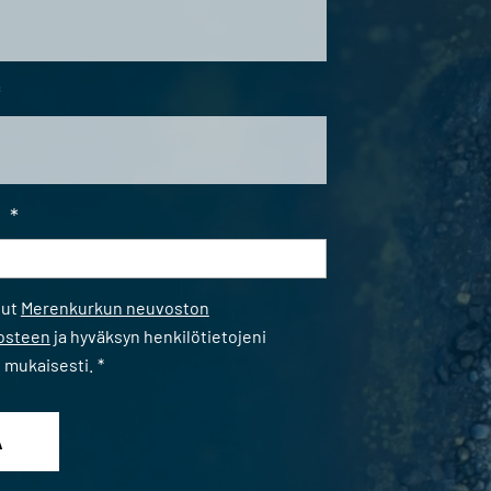
*
i
*
*
nut
Merenkurkun neuvoston
losteen
ja hyväksyn henkilötietojeni
n mukaisesti.
*