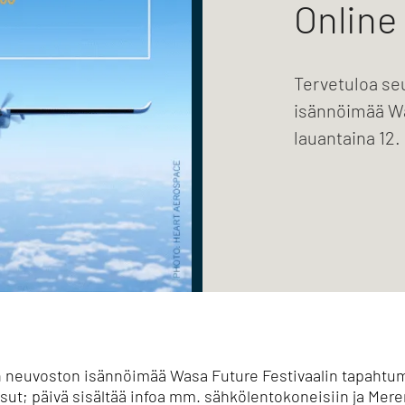
Online
Tervetuloa s
isännöimää Wa
lauantaina 12.
neuvoston isännöimää Wasa Future Festivaalin tapahtumaa
sut; päivä sisältää infoa mm. sähkölentokoneisiin ja Mere