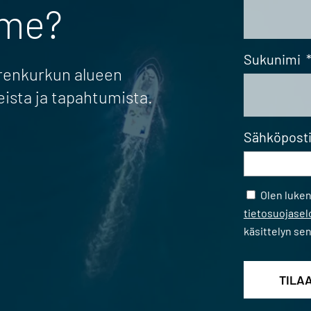
mme?
Sukunimi
erenkurkun alueen
eista ja tapahtumista.
Sähköpost
Samtycke
Olen luke
tietosuojase
käsittelyn se