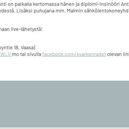
nti on paikalla kertomassa hänen ja diplomi-insinööri Antti
ydestä. Lisäksi puhujana mm. Malmin sähkölentokoneyhdi
aan live-lähetystä!
yntie 18, Vaasa)
vRWLV
mo tai sivulla
facebook.com/kvarkenradet
olevan lin