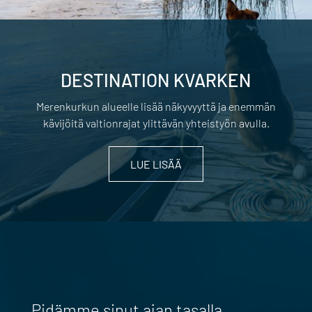
DESTINATION KVARKEN
Merenkurkun alueelle lisää näkyvyyttä ja enemmän
kävijöitä valtionrajat ylittävän yhteistyön avulla.
LUE LISÄÄ
Pidämme sinut ajan tasalla