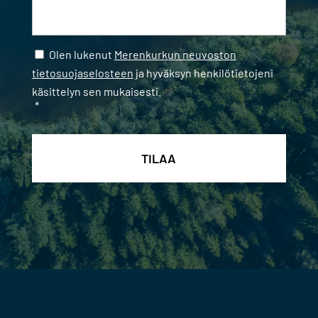
Samtycke
*
Olen lukenut
Merenkurkun neuvoston
tietosuojaselosteen
ja hyväksyn henkilötietojeni
käsittelyn sen mukaisesti.
*