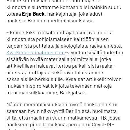
Emme kuitenkaan osanneet odottaa, että
kiinnostus aluettamme kohtaan olisi näinkin suuri,
toteaa
Erja Back
, hankejohtaja, joka edusti
hanketta Berliinin mediatilaisuuksissa.
– Esimerkiksi ruokatoimittajat osoittivat suurta
kiinnostusta pohjoismaiseen keittiöön ja sen
tarjoamista puhtaista ja ekologisista raaka-ainesta.
Kvarkendestinations.com
-sivuston sisältö todettiin
sisältävän hyvää materiaalia toimittajalle, jotka
artikkelillaan haluavat kertoa paikallisista raaka-
aineista, tuottajista sekä ravintoloistamme
saksalaisille herkkusuille. Kyseiset artikkelit toivon
mukaan inspiroivat lukijoita tekemään matkoja
maailmankolkkaamme, Back jatkaa.
Näiden mediatilaisuuksien myötä hanke onnistui
saamaan hyvin näkyvyyttä Berliinissä, huolimatta
siitä, että maailman suurin matkamessu ITB, jossa
hankkeen piti olla mukana, peruuntui Covid-19 -