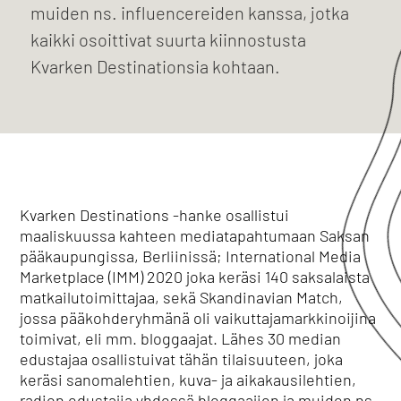
muiden ns. influencereiden kanssa, jotka
kaikki osoittivat suurta kiinnostusta
Kvarken Destinationsia kohtaan.
Kvarken Destinations -hanke osallistui
maaliskuussa kahteen mediatapahtumaan Saksan
pääkaupungissa, Berliinissä; International Media
Marketplace (IMM) 2020 joka keräsi 140 saksalaista
matkailutoimittajaa, sekä Skandinavian Match,
jossa pääkohderyhmänä oli vaikuttajamarkkinoijina
toimivat, eli mm. bloggaajat. Lähes 30 median
edustajaa osallistuivat tähän tilaisuuteen, joka
keräsi sanomalehtien, kuva- ja aikakausilehtien,
radion edustajia yhdessä bloggaajien ja muiden ns.