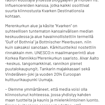
influencereiden kanssa, jotka kaikki osoittivat
suurta kiinnostusta Kvarken Destinationsia
kohtaan.
Merenkurkun alue ja käsite ”Kvarken” on
suhteellisen tuntematon kansainvälisen median
keskuudessa ja alue havainnollistettiin termeillä
”Gulf of Bothnia” ja Bottnischer Meerbusen, niin
kuin saksaksi sanotaan. Kärkituotteiksi nostettiin
rinnakkain mm. UNESCO:n maailmanperintö alue
Korkea Rannikko/Merenkurkun saaristo, Alvar Aalto
-keskus, tangomarkkinat, rannikon pienet
puutalokaupungit, Tankarin majakkasaari sekä
Vindelälven-joki ja vuoden 2014 Euroopan
kulttuurikaupunki Uumaja.
– Olemme ymmärtäneet, että media voisi olla
kiinnostunut kohteessa, jossa yhdistyy kahden
maan tuotteita ja kaunis ja mielenkiintoinen luonto.