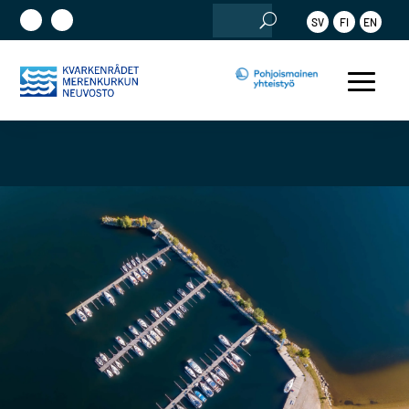
Etsi:
SV
FI
EN