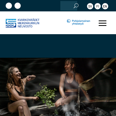
Etsi:
SV
FI
EN