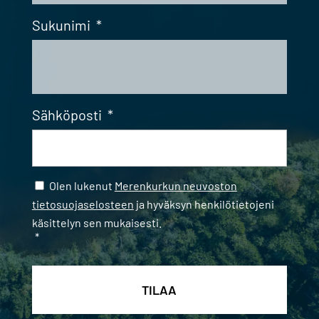
Sukunimi
*
Sähköposti
*
Samtycke
*
Olen lukenut
Merenkurkun neuvoston
tietosuojaselosteen
ja hyväksyn henkilötietojeni
käsittelyn sen mukaisesti.
*