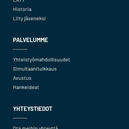
Historia
Liity jäseneksi
PALVELUMME
Yhteistyömahdollisuudet
Simultaanitulkkaus
Avustus
Hankeideat
YHTEYSTIEDOT
Ota meihin yhteyttä