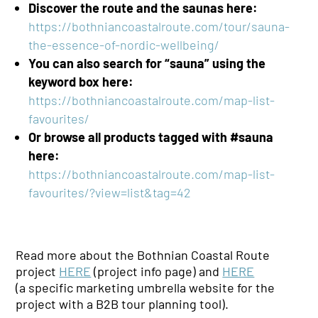
Discover the route and the saunas here:
https://bothniancoastalroute.com/tour/sauna-
the-essence-of-nordic-wellbeing/
You can also search for “sauna” using the
keyword box here:
https://bothniancoastalroute.com/map-list-
favourites/
Or browse all products tagged with
#sauna
here:
https://bothniancoastalroute.com/map-list-
favourites/?view=list&tag=42
Read more about the Bothnian Coastal Route
project
HERE
(project info page) and
HERE
(a
specific
marketing
umbrella
website for the
project with a B2B tour planning tool)
.