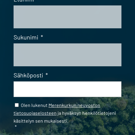
Sukunimi
*
Sähköposti
*
Samtycke
*
Olen lukenut
Merenkurkun neuvoston
tietosuojaselosteen
ja hyväksyn henkilötietojeni
käsittelyn sen mukaisesti.
*