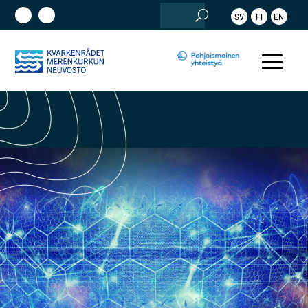
Etsi:
SV
FI
EN