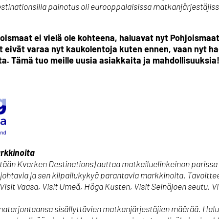
tinationsilla painotus oli eurooppalaisissa matkanjärjestäjissä
hjoismaat ei vielä ole kohteena, haluavat nyt Pohjoisma
 eivät varaa nyt kaukolentoja kuten ennen, vaan nyt ha
a. Tämä tuo meille uusia asiakkaita ja mahdollisuuksi
rkkinoita
ään Kvarken Destinations) auttaa matkailuelinkeinon parissa t
ohtavia ja sen kilpailukykyä parantavia markkinoita. Tavoitte
Visit Vaasa, Visit Umeå, Höga Kusten, Visit Seinäjoen seutu, Vi
matarjontaansa sisällyttävien matkanjärjestäjien määrää. H