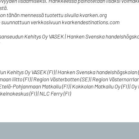
vyyden lisäämiseksi. Hankkeessa painotetaan lisäksi voimakk
stä.
ta on tähän mennessä tuotettu sivulla kvarken.org
alle suunnattuun verkkosivuun kvarkendestinations.com
sanseudun Kehitys Oy VASEK | Hanken Svenska handelshögskola
B
un Kehitys Oy VASEK (FI) | Hanken Svenska handelshögskolan (F
an liitto (FI) | Region Västerbotten (SE) | Region Västernorrlan
| Etelä-Pohjanmaan Matkailu (FI) | Kokkolan Matkailu Oy (FI) | 
keinokeskus (FI) | NLC Ferry (FI)