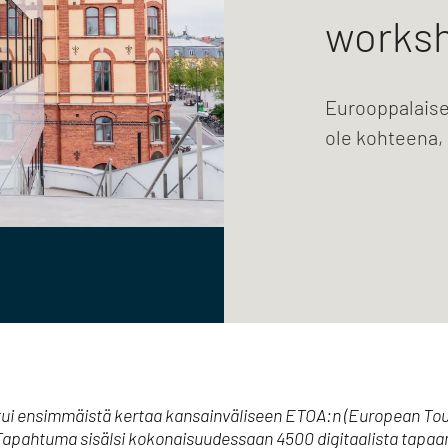
worksh
Eurooppalaiset
ole kohteena,
ui ensimmäistä kertaa kansainväliseen ETOA:n (European Tour
Tapahtuma sisälsi kokonaisuudessaan 4500 digitaalista tapaami