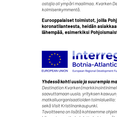
ostajia oli ympäri maailmaa. Kvarken Des
kolmisenkymmentä.
Eurooppalaiset toimistot, joilla Po
koronatilanteesta, heidän asiakkaat
lähempää, esimerkiksi Pohjoismaist
Yhdessä kohti uusia ja suurempia ma
Destination Kvarken (markkinointinimelt
saavuttamaan uusia, yrityksen kasvuun j
matkailuorganisaatioiden toimialueilla: 
sekä Visit Kristiinankaupunki.
Tavoitteena on lisätä kohteemme ohjel