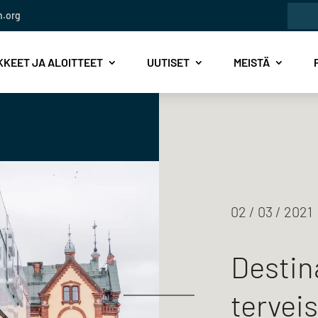
Etsi:
n.org
KEET JA ALOITTEET
UUTISET
MEISTÄ
02 / 03 / 2021
Destin
tervei