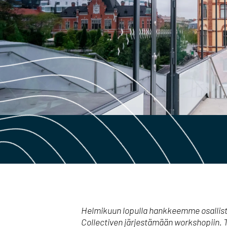
Helmikuun lopulla hankkeemme osallist
Collectiven järjestämään workshopiin. 