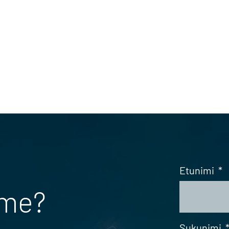
Etunimi
*
mme?
Sukunimi