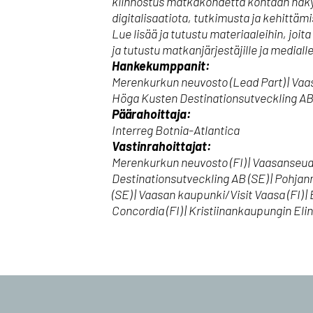
kiinnostus matkakohdetta kohtaan näky
digitalisaatiota, tutkimusta ja kehittämi
Lue lisää ja tutustu materiaaleihin, joi
ja tutustu matkanjärjestäjille ja medi
Hankekumppanit:
Merenkurkun neuvosto (Lead Part) | Vaa
Höga Kusten Destinationsutveckling A
Päärahoittaja:
Interreg Botnia-Atlantica
Vastinrahoittajat:
Merenkurkun neuvosto (FI) | Vaasanseud
Destinationsutveckling AB (SE) | Pohjanma
(SE) | Vaasan kaupunki/Visit Vaasa (FI) 
Concordia (FI) | Kristiinankaupungin Elin