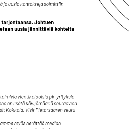
 ja uusia kontakteja solmittiin
at tarjontaansa. Johtuen
etaan uusia jännittäviä kohteita
a!
oimivia vientikelpoisia pk-yrityksiä
ena on lisätä kävijämääriä seuraavien
sit Kokkola, Visit Pietarsaaren seutu
aluamme myös herättää median