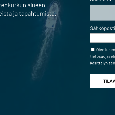
erenkurkun alueen
eista ja tapahtumista.
Sähköpost
Samtycke
Olen luke
tietosuojase
käsittelyn se