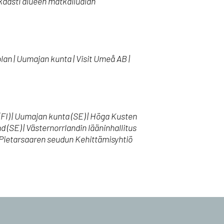
aasti alueen matkailualan
n | Uumajan kunta | Visit Umeå AB |
I) | Uumajan kunta (SE) | Höga Kusten
d (SE) | Västernorrlandin lääninhallitus
Oy Pietarsaaren seudun Kehittämisyhtiö