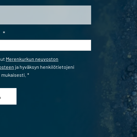
i
*
*
nut
Merenkurkun neuvoston
losteen
ja hyväksyn henkilötietojeni
n mukaisesti.
*