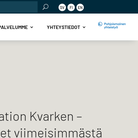
SV
FI
EN
PALVELUMME
YHTEYSTIEDOT
ation Kvarken –
set viimeisimmästä